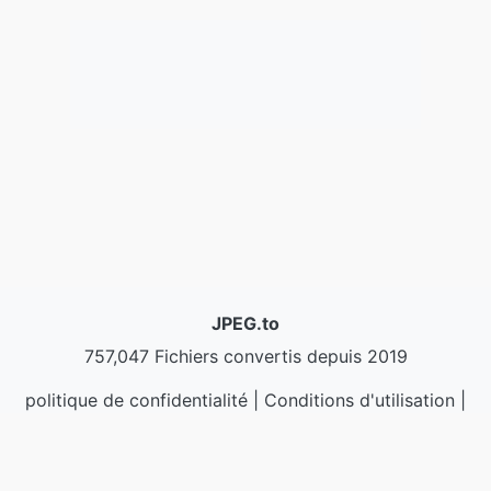
JPEG.to
757,047 Fichiers convertis depuis 2019
politique de confidentialité
|
Conditions d'utilisation
|
À propos de nous
|
Contactez-nous
|
API
|
Échantillons
|
Installer l'application
© 2026 JPEG.to
|
VPS.org
LLC | Fabriqué par