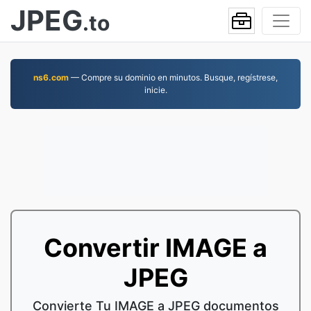
JPEG
.to
ns6.com
— Compre su dominio en minutos. Busque, regístrese,
inicie.
Convertir IMAGE a
JPEG
Convierte Tu IMAGE a JPEG documentos