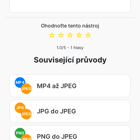
Ohodnoťte tento nástroj
☆
☆
☆
☆
☆
1.0
/5 -
1
hlasy
Související průvody
MP4
MP4 až JPEG
JPEG
JPG
JPG do JPEG
JPEG
PNG
PNG do JPEG
JPEG