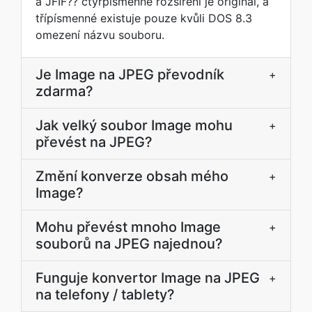
a JFIF?? čtyřpísmenné rozšíření je originál, a
třípísmenné existuje pouze kvůli DOS 8.3
omezení názvu souboru.
Je Image na JPEG převodník
+
zdarma?
Jak velký soubor Image mohu
+
převést na JPEG?
Změní konverze obsah mého
+
Image?
Mohu převést mnoho Image
+
souborů na JPEG najednou?
Funguje konvertor Image na JPEG
+
na telefony / tablety?