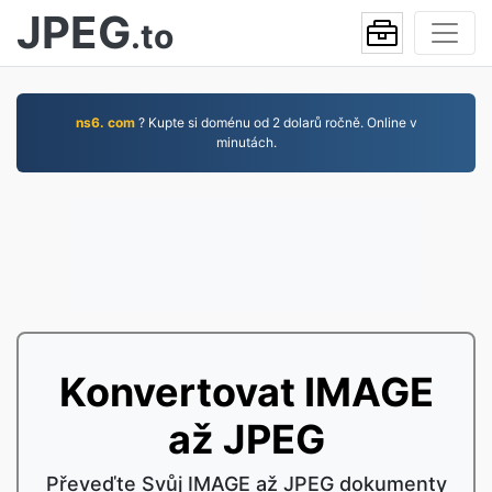
JPEG
.to
ns6. com
? Kupte si doménu od 2 dolarů ročně. Online v
minutách.
Konvertovat IMAGE
až JPEG
Převeďte Svůj IMAGE až JPEG dokumenty