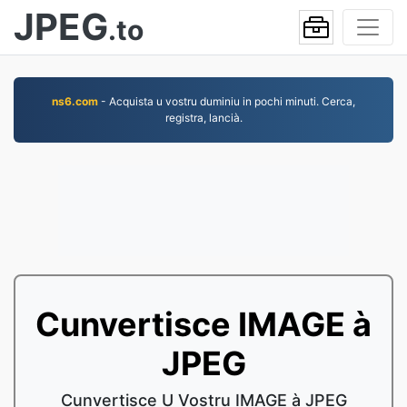
JPEG
.to
ns6.com
- Acquista u vostru duminiu in pochi minuti. Cerca,
registra, lancià.
Cunvertisce IMAGE à
JPEG
Cunvertisce U Vostru IMAGE à JPEG