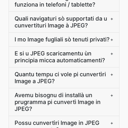
funziona in telefoni / tablette?
Quali navigaturi sò supportati da u
+
cunvertituri Image à JPEG?
I mo Image fugliali sò tenuti privati?
+
E si u JPEG scaricamentu ùn
+
principia micca automaticamenti?
Quantu tempu ci vole pi cunvertìri
+
Image a JPEG?
Avemu bisognu di installà un
+
prugramma pi cunvertì Image in
JPEG?
Possu cunvertìri Image in JPEG
+