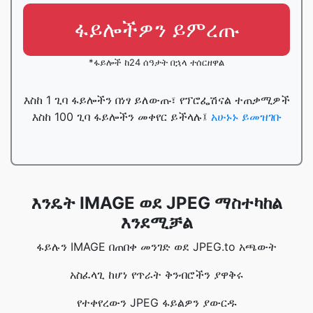
ፋይሎችዎን ይምረጡ
*ፋይሎች ከ24 ሰዓታት በኋላ ተሰርዘዋል
እስከ 1 ጊባ ፋይሎችን በነፃ ይለውጡ፣ የፕሮፌሽናል ተጠቃሚዎች
እስከ 100 ጊባ ፋይሎችን መቀየር ይችላሉ፤
አሁኑኑ ይመዝገቡ
እንዴት IMAGE ወደ JPEG ማስተካከል
እንደሚቻል
ፋይሉን IMAGE በጠበቀ መንገድ ወደ JPEG.to አጫውት
አስፈላጊ ከሆነ የጥራት ቅንብሮችን ያዋቅሩ
የተቀየረውን JPEG ፋይልዎን ያውርዱ