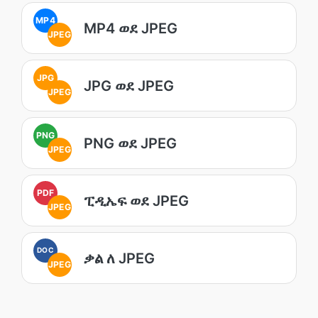
MP4
MP4 ወደ JPEG
JPEG
JPG
JPG ወደ JPEG
JPEG
PNG
PNG ወደ JPEG
JPEG
PDF
ፒዲኤፍ ወደ JPEG
JPEG
DOC
ቃል ለ JPEG
JPEG