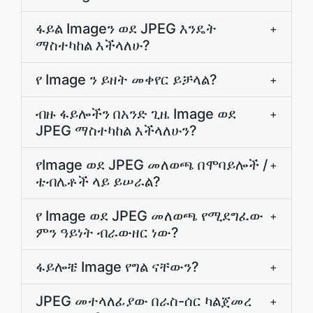
ፋይል Imageን ወደ JPEG እንዴት
+
ማስተካከል እችላለሁ?
የ Image ን ይዘት መቀየር ይቻላል?
+
ብዙ ፋይሎችን በአንድ ጊዜ Image ወደ
+
JPEG ማስተካከል እችላለሁን?
የImage ወደ JPEG መለወጫ በሞባይሎች /
+
ቴብሌቶች ላይ ይሠራል?
የ Image ወደ JPEG መለወጫ የሚደግፈው
+
ምን ዓይነት ብራውዘር ነው?
ፋይሎቼ Image የግል ናቸውን?
+
JPEG መተላለፊያው በራስ-ሰር ካልጀመረ
+