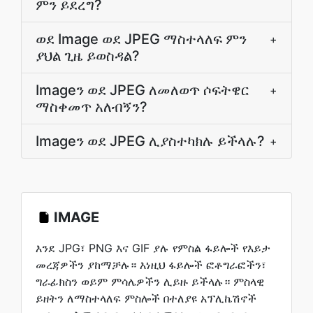
ምን ይደረግ?
ወደ Image ወደ JPEG ማስተላለፍ ምን
+
ያህል ጊዜ ይወስዳል?
Imageን ወደ JPEG ለመለወጥ ሶፍትዌር
+
ማስቀመጥ አለብኝን?
Imageን ወደ JPEG ሊያስተካክሉ ይችላሉ?
+
IMAGE
እንደ JPG፣ PNG እና GIF ያሉ የምስል ፋይሎች የእይታ
መረጃዎችን ያከማቻሉ። እነዚህ ፋይሎች ፎቶግራፎችን፣
ግራፊክስን ወይም ምሳሌዎችን ሊይዙ ይችላሉ። ምስላዊ
ይዘትን ለማስተላለፍ ምስሎች በተለያዩ አፕሊኬሽኖች