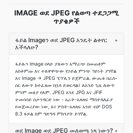
IMAGE ወደ JPEG የልወጣ ተደጋጋሚ
ጥያቄዎች
ፋይል Imageን ወደ JPEG እንዴት ልቀየር
+
እችላለሁ?
ፋይሉን Image በላይ ያለውን አማራጭ በመጠቀም
አስቀምጡ እና ተለዋዋጭው የኃይል ምንጭ ዓይነት ያገኛል
እና Image → JPEG ፒፕሊን ይጀምራል. ውጤቱ በራስ-
ሰር ለውጥ ከተፈጸመ በኋላ ይወርዳል፤ ለአንድ ጊዜ ለውጥ
ምንም መለያ የለም. JPEG እንደ JPG እና JFIF
ተመሳሳይ ስታንዳርድ ነው - አራት-አጻጻፍ ማስተላለፊያ
የመጀመሪያው ነው, እና ሦስት-አጻጻፍ አንድ ብቻ DOS
8.3 ፋይል ስም ግድግዳ ምክንያት ይገኛል.
ወደ Image ወደ JPEG መለወጫ ነጻ ነውን?
+