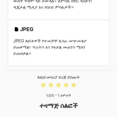
ውስጥ ጥቅም ላይ ይውላሉ፣ ለምሳሌ የድር ዲዛይን፣
ዲጂታል ሚዲያ እና የሰነድ ምሳሌዎች።
JPEG
JPEG ለፎቶዎች የተመቻቸ ኪሳራ መጭመቂያ
ይጠቀማል፣ ጥራትን እና የፋይል መጠንን ሚዛን
ይጠብቃል።
ለዚህ መሳሪያ ደረጃ ይስጡት
☆
☆
☆
☆
☆
1.0
/5 -
1
ድምጾች
ተዛማጅ ሰልፎች