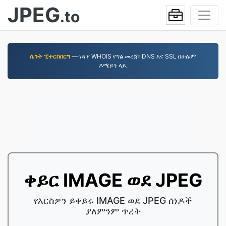
JPEG
.to
ሴንት ፒተርስበርግ
— ነጻ የ WHOIS የግል መረጃ፣ DNS እና SSL በሁሉም
ዶሜይን ላይ.
ቀይር IMAGE ወደ JPEG
የእርስዎን ይቀይሩ IMAGE ወደ JPEG ሰነዶች
ያለምንም ጥረት