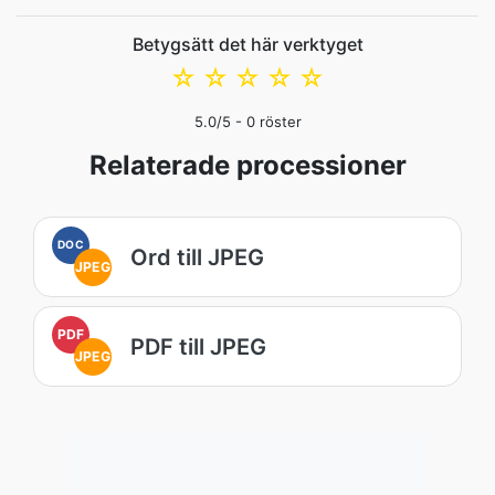
Betygsätt det här verktyget
☆
☆
☆
☆
☆
5.0
/5 -
0
röster
Relaterade processioner
DOC
Ord till JPEG
JPEG
PDF
PDF till JPEG
JPEG