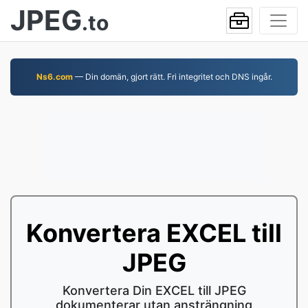
JPEG
.to
Ns6.com
— Din domän, gjort rätt. Fri integritet och DNS ingår.
Konvertera EXCEL till
JPEG
Konvertera Din EXCEL till JPEG
dokumenterar utan ansträngning