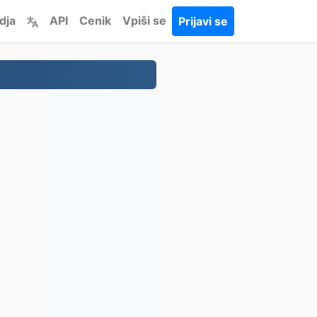
dja
API
Cenik
Vpiši se
Prijavi se