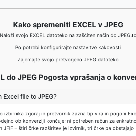
Kako spremeniti EXCEL v JPEG
Naloži svojo EXCEL datoteko na zaščiten način do JPEG.t
Po potrebi konfigurirajte nastavitve kakovosti
Zajemajte svojo pretvorjeno JPEG datoteko
L do JPEG Pogosta vprašanja o konver
 Excel file to JPEG?
o izbirnika zgoraj in pretvornik zazna tip vira in pogoni 
dejno ob konverziji končuje; ni potreben račun za enkratn
JFIF – štiri črke razširitev je izvirnik, tri črke pa obstajaj