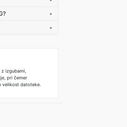
EG?
+
+
 z izgubami,
je, pri čemer
 velikost datoteke.