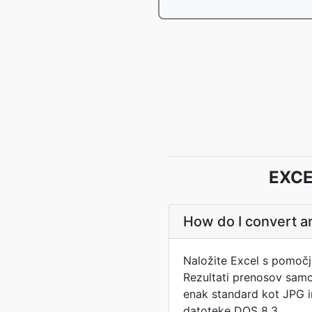
EXCE
How do I convert an
Naložite Excel s pomočj
Rezultati prenosov samo
enak standard kot JPG in 
datoteke DOS 8.3.