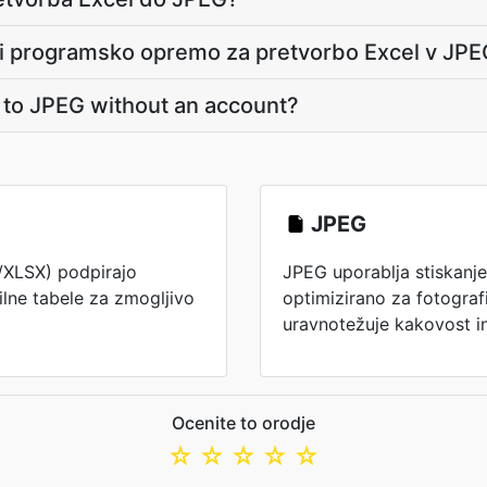
i programsko opremo za pretvorbo Excel v JP
l to JPEG without an account?
JPEG
/XLSX) podpirajo
JPEG uporablja stiskanje
tilne tabele za zmogljivo
optimizirano za fotografi
uravnotežuje kakovost in
Ocenite to orodje
☆
☆
☆
☆
☆