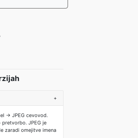
o
zijah
+
Excel → JPEG cevovod.
o pretvorbo. JPEG je
o le zaradi omejitve imena