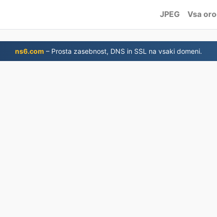
JPEG
Vsa oro
ns6.com
– Prosta zasebnost, DNS in SSL na vsaki domeni.