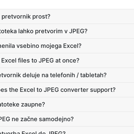
G pretvornik prost?
atoteka lahko pretvorim v JPEG?
enila vsebino mojega Excel?
Excel files to JPEG at once?
tvornik deluje na telefonih / tabletah?
s the Excel to JPEG converter support?
datoteke zaupne?
 JPEG ne začne samodejno?
retvorba Excel do JPEG?