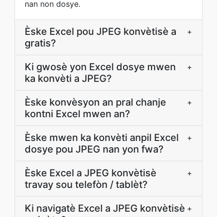
nan non dosye.
Èske Excel pou JPEG konvètisè a
+
gratis?
Ki gwosè yon Excel dosye mwen
+
ka konvèti a JPEG?
Èske konvèsyon an pral chanje
+
kontni Excel mwen an?
Èske mwen ka konvèti anpil Excel
+
dosye pou JPEG nan yon fwa?
Èske Excel a JPEG konvètisè
+
travay sou telefòn / tablèt?
Ki navigatè Excel a JPEG konvètisè
+