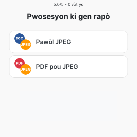
5.0
/5 -
0
vòt yo
Pwosesyon ki gen rapò
DOC
Pawòl JPEG
JPEG
PDF
PDF pou JPEG
JPEG