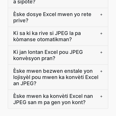
a sipòte?
Èske dosye Excel mwen yo rete
+
prive?
Ki sa ki ka rive si JPEG la pa
+
kòmanse otomatikman?
Ki jan lontan Excel pou JPEG
+
konvèsyon pran?
Èske mwen bezwen enstale yon
+
lojisyèl pou mwen ka konvèti Excel
an JPEG?
Èske mwen ka konvèti Excel nan
+
JPEG san m pa gen yon kont?