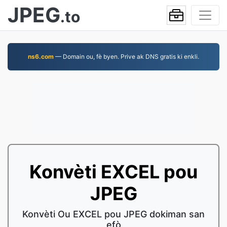
JPEG
.to
ns6.com
— Domain ou, fè byen. Prive ak DNS gratis ki enkli.
Konvèti EXCEL pou
JPEG
Konvèti Ou EXCEL pou JPEG dokiman san
efò