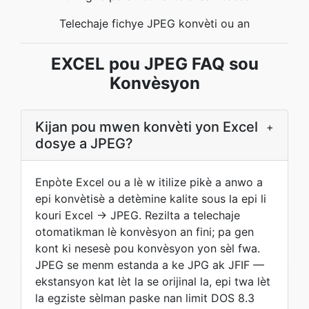
Telechaje fichye JPEG konvèti ou an
EXCEL pou JPEG FAQ sou
Konvèsyon
Kijan pou mwen konvèti yon Excel
+
dosye a JPEG?
Enpòte Excel ou a lè w itilize pikè a anwo a
epi konvètisè a detèmine kalite sous la epi li
kouri Excel → JPEG. Rezilta a telechaje
otomatikman lè konvèsyon an fini; pa gen
kont ki nesesè pou konvèsyon yon sèl fwa.
JPEG se menm estanda a ke JPG ak JFIF —
ekstansyon kat lèt la se orijinal la, epi twa lèt
la egziste sèlman paske nan limit DOS 8.3