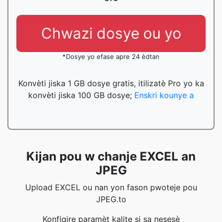
Chwazi dosye ou yo
*Dosye yo efase apre 24 èdtan
Konvèti jiska 1 GB dosye gratis, itilizatè Pro yo ka
konvèti jiska 100 GB dosye;
Enskri kounye a
Kijan pou w chanje EXCEL an
JPEG
Upload EXCEL ou nan yon fason pwoteje pou
JPEG.to
Konfigire paramèt kalite si sa nesesè