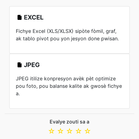
EXCEL
Fichye Excel (XLS/XLSX) sipòte fòmil, graf,
ak tablo pivot pou yon jesyon done pwisan.
JPEG
JPEG itilize konpresyon avèk pèt optimize
pou foto, pou balanse kalite ak gwosè fichye
a.
Evalye zouti sa a
☆
☆
☆
☆
☆