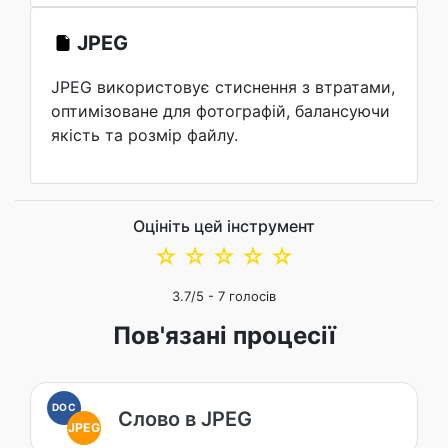
JPEG
JPEG використовує стиснення з втратами,
оптимізоване для фотографій, балансуючи
якість та розмір файлу.
Оцініть цей інструмент
☆
☆
☆
☆
☆
3.7
/5 -
7
голосів
Пов'язані процесії
DOC
Слово в JPEG
JPEG