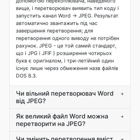
допомогою перехоплювача, наведеного
вище, і перетворювач виявить тип коду і
запустить канал Word → JPEG. Результат
автоматично звантажить під час
завершення перетворення; для
перетворення одного виводу не потрібен
рахунок. JPEG - це той самий стандарт,
що і JPG і JFIF } розширення чотирьох
букв є оригіналом, і три-летійний один
існує лише через обмеження назв файлів
DOS 8.3.
Чи вільний перетворювач Word
+
від JPEG?
Як великий файл Word можна
+
перетворити на JPEG?
Чи змінить перетворення вміст
+