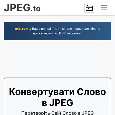
JPEG
.to
ns6.com
♫ Ваше володіння, виконане правильно, вільне
приватне життя і DNS, включені.
Конвертувати Слово
в JPEG
Перетворіть Свій Слово в JPEG