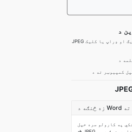
JPEG ته د کلیمې بدلولو لپاره ، د فایل اپلوډ کولو لپاره زموږ د اپلوډ ساحه کې ډریګ او ډراپ یا کلیک
W دوتنه او د بدلوونکي د سرچینې ډول کشف او د Word
→ JPEG پایپ لاین چلوي. د پایلې په خپل ځان کې کله چې د بدلون بشپړوي ډاونلوډونه؛ د یو-off