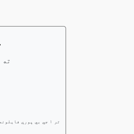
ب
خپل ب
تر ۱ جي بي پورې فایلونه وړیا بدل کړئ، مسلکي کاروونکي کولی شي تر ۱۰۰ جي بي پورې فایلونه بدل کړي؛