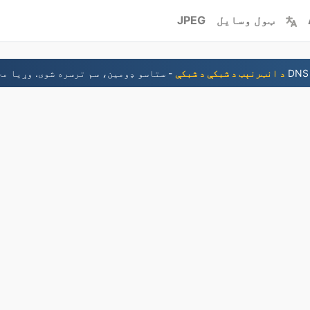
ټول وسایل
JPEG
د انټرنېټ د شبکې د شبکې