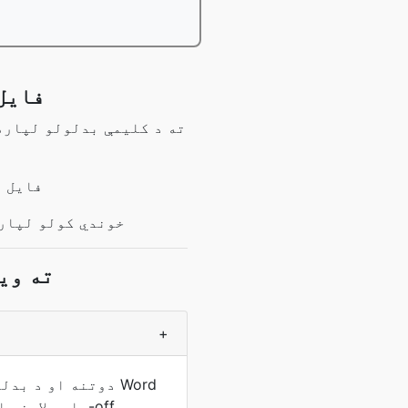
آنلاین
زموږ وسیله به په اوتومات
بیا تاسو خپل کمپیوټر ته د
JPEG ت
+