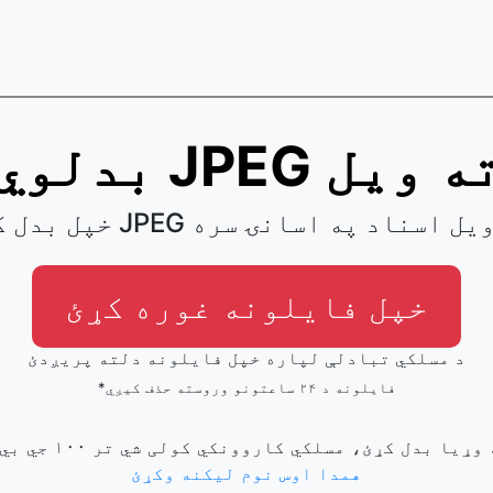
دلوي JPEG ته ویل
دل کړئ JPEG ته ویل اسناد په اسانۍ سره
خپل فایلونه غوره کړئ
د مسلکي تبادلې لپاره خپل فایلونه دلته پریږدئ
*فایلونه د ۲۴ ساعتونو وروسته حذف کیږي
همدا اوس نوم لیکنه وکړئ