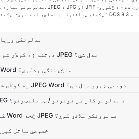
بدلونونو لپاره هیڅ حساب ته اړتيا لري. EG
ليکونو پراختيا ده اصلي، او د درې-ليکونو يو شتون لري يوازې
JPEG ته Word بدلونکی و
څومره لوی Word دوتنه زه کولای شم چې JPEG بدل شي؟
به د بدلون د زما د Word منځپانګې بدلوي؟
زه کولای شم چې په يو وخت کې د JPEG Word دوتنې ډېرو بدل شي؟
JPEG د Word په JPEG د بدلولو کار پر فونونو / ټابلیټونو؟
کوم برېښنالیکونه د Word څخه JPEG بدلوونکي ملاتړ کوي؟
زما دوتنې Word خصوصي ساتل کي