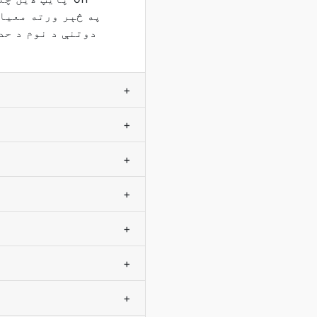
+
+
+
+
+
+
+