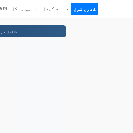
د ننه کیدل
د بیې ټاکل
API
ګډون کول
- ستاسو ډومین، سم ترسره شوی. وړیا محرمیت او DNS شامل دي.