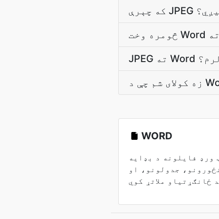
کيږي؟
 لرم؟
WORD
 ورډ فایلونه د بډایه
ځورونو، جدولونو، او