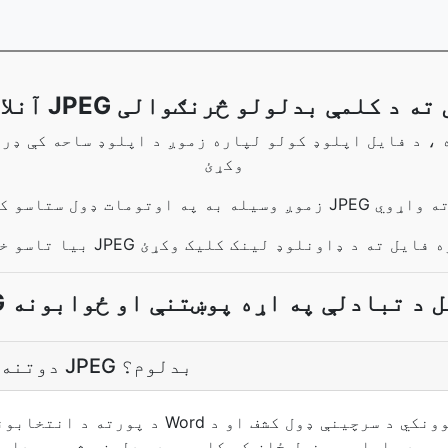
 د JPEG فایل ته د کلمې بدلولو څرنګوالی
وکړئ
 ډول ستاسو کلمه د JPEG فایل ته واړوي
 JPEG خوندي کولو لپاره فایل ته د ډاونلوډ لینک کلیک وکړئ
ه ویل د تبادلې په اړه پوښتنې او ځوابونه
زه څنګه د Word دوتنه ته JPEG بدلوم؟
د پورته د انتخابونکي په کارولو سره خپل ord