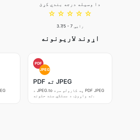
دا وسیله درجه بندي کړئ
☆
☆
☆
☆
☆
رایې
7
/5 -
3.7
اړوند لاریونونه
PDF
JPEG
PDF ته JPEG
د JPEG.to په کارولو سره PDF JPEG
ته واړوئ. د مسلکي سند حلونه.