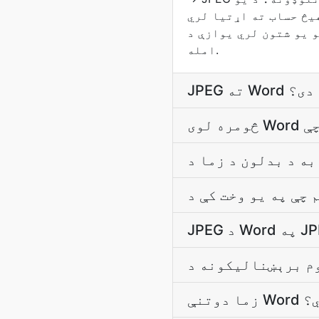
JP د JPG او JFIF په څېر ورته معياري ده - د څلورو-
 د DOS 8.3 دوتنې د نوم د حد له
امله.
ړیا دی؟
ږي؟