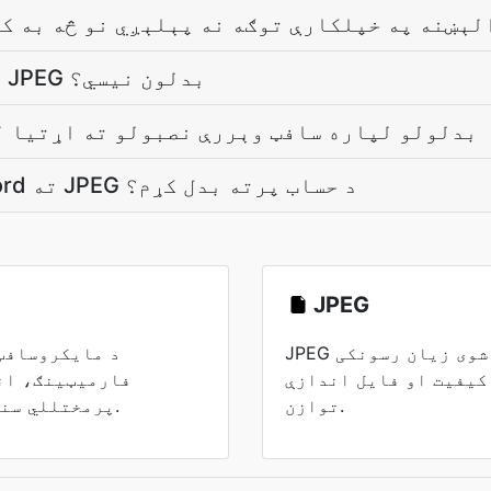
چېرې JPEG رالېښنه په خپلکارې توګه نه پېلېږي نو څه به 
څومره وخت Word ته JPEG بدلون نیسي؟
JPEG ته Word بدلولو لپاره سافټ وېررې نصبولو ته اړتيا
زه کولای شم چې د Word ته JPEG د حساب پرته بدل کړم؟
JPEG
JPEG د عکسونو لپاره غوره شوی زیان رسونکی
د مایکروسافټ
کیفیت او فایل اندازې
فارمیټینګ، ان
توازن.
پرمختللي سند ځانګړتیاو ملاتړ کوي.