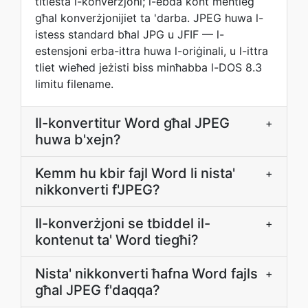
titlesta l-konverżjoni; l-ebda kont meħtieġ
għal konverżjonijiet ta 'darba. JPEG huwa l-
istess standard bħal JPG u JFIF — l-
estensjoni erba-ittra huwa l-oriġinali, u l-ittra
tliet wieħed jeżisti biss minħabba l-DOS 8.3
limitu filename.
Il-konvertitur Word għal JPEG
+
huwa b'xejn?
Kemm hu kbir fajl Word li nista'
+
nikkonverti f'JPEG?
Il-konverżjoni se tbiddel il-
+
kontenut ta' Word tiegħi?
Nista' nikkonverti ħafna Word fajls
+
għal JPEG f'daqqa?