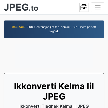
JPEG
.to
ns6.com
- 800 + estensjonijiet tad-dominju. Sib l-isem perfett
tiegħek.
Ikkonverti Kelma lil
JPEG
Ikkonverti Tiegħek Kelma lil JPEG