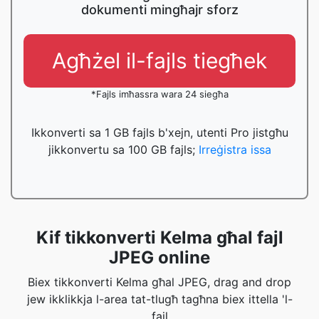
dokumenti mingħajr sforz
Agħżel il-fajls tiegħek
*Fajls imħassra wara 24 siegħa
Ikkonverti sa 1 GB fajls b'xejn, utenti Pro jistgħu
jikkonvertu sa 100 GB fajls;
Irreġistra issa
Kif tikkonverti Kelma għal fajl
JPEG online
Biex tikkonverti Kelma għal JPEG, drag and drop
jew ikklikkja l-area tat-tlugħ tagħna biex ittella 'l-
fajl