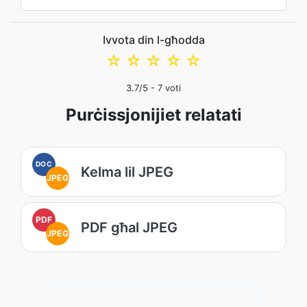
Ivvota din l-għodda
☆
☆
☆
☆
☆
3.7
/5 -
7
voti
Purċissjonijiet relatati
DOC
Kelma lil JPEG
JPEG
PDF
PDF għal JPEG
JPEG