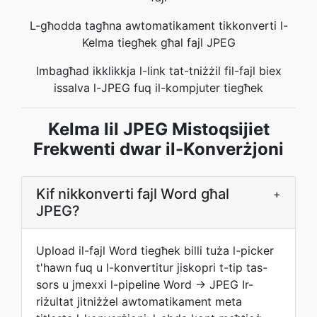
L-għodda tagħna awtomatikament tikkonverti l-
Kelma tiegħek għal fajl JPEG
Imbagħad ikklikkja l-link tat-tniżżil fil-fajl biex
issalva l-JPEG fuq il-kompjuter tiegħek
Kelma lil JPEG Mistoqsijiet
Frekwenti dwar il-Konverżjoni
Kif nikkonverti fajl Word għal
+
JPEG?
Upload il-fajl Word tiegħek billi tuża l-picker
t'hawn fuq u l-konvertitur jiskopri t-tip tas-
sors u jmexxi l-pipeline Word → JPEG Ir-
riżultat jitniżżel awtomatikament meta