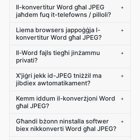
Il-konvertitur Word għal JPEG
+
jaħdem fuq it-telefowns / pilloli?
Liema browsers jappoġġja l-
+
konvertitur Word għal JPEG?
Il-Word fajls tiegħi jinżammu
+
privati?
X'jiġri jekk id-JPEG tniżżil ma
+
jibdiex awtomatikament?
Kemm iddum il-konverżjoni Word
+
għal JPEG?
Għandi bżonn ninstalla softwer
+
biex nikkonverti Word għal JPEG?