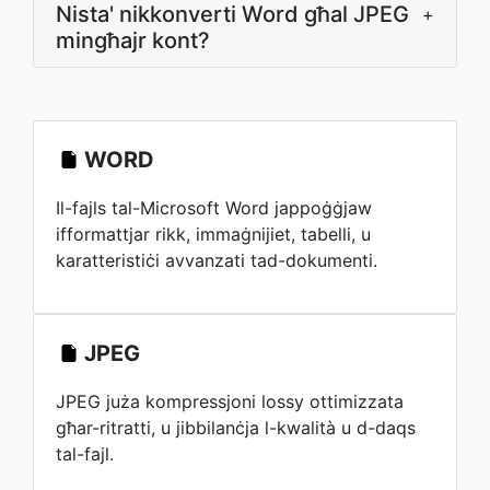
Nista' nikkonverti Word għal JPEG
+
mingħajr kont?
WORD
Il-fajls tal-Microsoft Word jappoġġjaw
ifformattjar rikk, immaġnijiet, tabelli, u
karatteristiċi avvanzati tad-dokumenti.
JPEG
JPEG juża kompressjoni lossy ottimizzata
għar-ritratti, u jibbilanċja l-kwalità u d-daqs
tal-fajl.