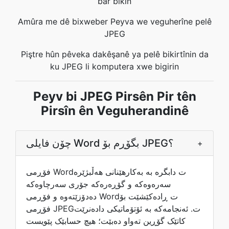
bar bikin
Amûra me dê bixweber Peyva we veguherîne pelê
JPEG
Piştre hûn pêveka dakêşanê ya pelê bikirtînin da
ku JPEG li komputera xwe bigirin
Peyv bi JPEG Pirsên Pir tên
Pirsîn ên Veguherandinê
چۆن فایلی Word بگۆڕم بۆ JPEG؟
+
فۆڕمی Wordت دابگرە بە بەکارهێنانی هەڵبژێرە
سەرەوەکە و گۆڕەرەکە جۆری سەرچاوەکە
دەدۆزێتەوە و فۆڕمی Wordت ڕادەکێشێت بۆ
فۆڕمی JPEGت. ئەنجامەکە بە ئۆتۆماتیکی دادەنرێت
کاتێک گۆڕین تەواو دەبێت؛ هیچ حسابێک پێویست