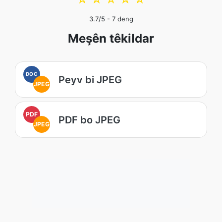
3.7
/5 -
7
deng
Meşên têkildar
DOC
Peyv bi JPEG
JPEG
PDF
PDF bo JPEG
JPEG