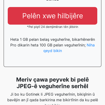
Pelên xwe hilbijêre
*Pel piştî 24 demjimêran tên jêbirin
Heta 1 GB pelan belaş veguherîne, bikarhênerên
Pro dikarin heta 100 GB pelan veguherînin;
Niha
qeyd bikin
Meriv çawa peyvek bi pelê
JPEG-ê veguherîne serhêl
Ji bo ku Gotinek li JPEG veguherînin, bikişînin û
bavêjin an jî qada barkirina me bikirtînin da ku pelê