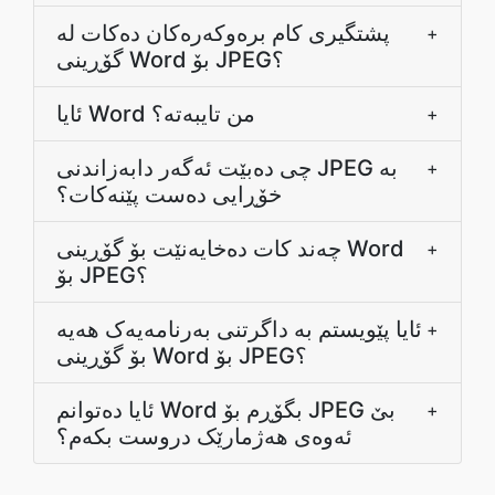
پشتگیری کام برەوکەرەکان دەکات لە
+
گۆڕینی Word بۆ JPEG؟
ئایا Word من تایبەتە؟
+
چی دەبێت ئەگەر دابەزاندنی JPEG بە
+
خۆڕایی دەست پێنەکات؟
چەند کات دەخایەنێت بۆ گۆڕینی Word
+
بۆ JPEG؟
ئایا پێویستم بە داگرتنى بەرنامەیەک هەیە
+
بۆ گۆڕینی Word بۆ JPEG؟
ئایا دەتوانم Word بگۆڕم بۆ JPEG بێ
+
ئەوەی هەژمارێک دروست بکەم؟