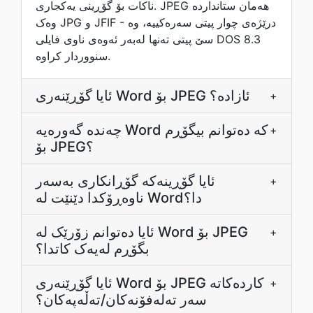
ناکات بۆ گۆڕینی یەکجاری. JPEG هەمان ستانداردە
وەک JPG و JFIF - درێژەی چوار پیتی سەرەکییە، وە
سێ پیتی تەنها لەبەر ئەوەی ناوی فایلی DOS 8.3
سنووردار کراوە.
ئایا گۆڕێنەری Word بۆ JPEG ئازادە؟
+
چەندە گەورەیە Word کە دەتوانم بیگۆڕم
+
بۆ JPEG؟
ئایا گۆڕینەکە گۆڕانکاری بەسەر
+
ناوەڕۆکدا دێنێت لە Wordدا؟
ئایا دەتوانم زۆرێک لە Word بۆ JPEG
+
بگۆڕم لەیەک کاتدا؟
ئایا گۆڕێنەری Word بۆ JPEG کاردەکاتە
+
سەر تەلەفۆنەکان/تەڵەپەکان؟