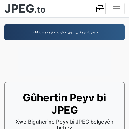
JPEG
.to
.
- 800+ دامەزرێنەرەکان. ناوی تەواوت بدۆزەوە.
Gûhertin Peyv bi
JPEG
Xwe Biguherîne Peyv bi JPEG belgeyên
bêhêz