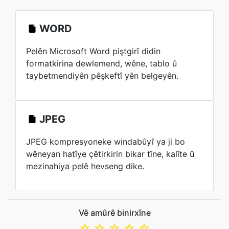
WORD
Pelên Microsoft Word piştgirî didin
formatkirina dewlemend, wêne, tablo û
taybetmendiyên pêşkeftî yên belgeyên.
JPEG
JPEG kompresyoneke windabûyî ya ji bo
wêneyan hatîye çêtirkirin bikar tîne, kalîte û
mezinahiya pelê hevseng dike.
Vê amûrê binirxîne
☆
☆
☆
☆
☆