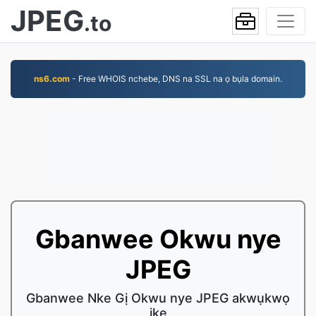
JPEG
.to
ns6.com
- Free WHOIS nchebe, DNS na SSL na ọ bụla domain.
Gbanwee Okwu nye
JPEG
Gbanwee Nke Gị Okwu nye JPEG akwụkwọ
ike