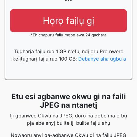
Họrọ faịlụ gị
*Ehichapụrụ faịlụ mgbe awa 24 gachara
Tụgharịa faịlụ ruo 1 GB n'efu, ndị ọrụ Pro nwere
ike ịtụgharị faịlụ ruo 100 GB;
Debanye aha ugbu a
Etu esi agbanwe okwu gi na faili
JPEG na ntanetị
Iji gbanwee Okwu na JPEG, dọrọ na dobe ma ọ bụ
pịa ebe anyị bulite iji bulite faịlụ ahụ
Ngwaọrụ anyị ga-agbanwe Okwu gị na faịlụ JPEG