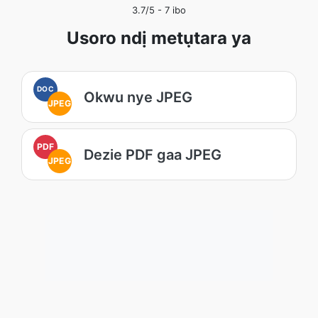
3.7
/5 -
7
ibo
Usoro ndị metụtara ya
DOC
Okwu nye JPEG
JPEG
PDF
Dezie PDF gaa JPEG
JPEG