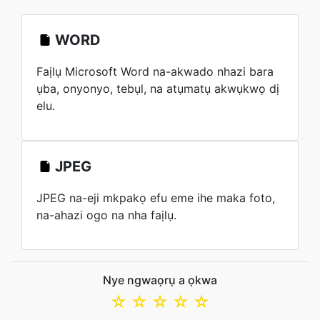
WORD
Faịlụ Microsoft Word na-akwado nhazi bara
ụba, onyonyo, tebụl, na atụmatụ akwụkwọ dị
elu.
JPEG
JPEG na-eji mkpakọ efu eme ihe maka foto,
na-ahazi ogo na nha faịlụ.
Nye ngwaọrụ a ọkwa
☆
☆
☆
☆
☆