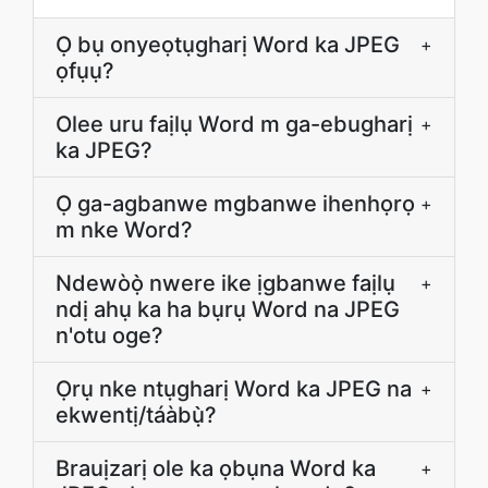
Ọ bụ onyeọtụgharị Word ka JPEG
+
ọfụụ?
Olee uru faịlụ Word m ga-ebugharị
+
ka JPEG?
Ọ ga-agbanwe mgbanwe ihenhọrọ
+
m nke Word?
Ndewòọ̀ nwere ike ịgbanwe faịlụ
+
ndị ahụ ka ha bụrụ Word na JPEG
n'otu oge?
Ọrụ nke ntụgharị Word ka JPEG na
+
ekwentị/táàbụ̀?
Brauịzarị ole ka ọbụna Word ka
+