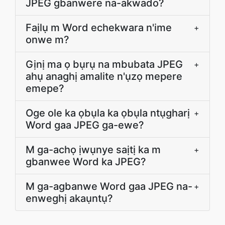
JPEG gbanwere na-akwado?
Faịlụ m Word echekwara n'ime
+
onwe m?
Gịnị ma ọ bụrụ na mbubata JPEG
+
ahụ anaghị amalite n'ụzọ mepere
emepe?
Oge ole ka ọbụla ka ọbụla ntụgharị
+
Word gaa JPEG ga-ewe?
M ga-achọ ịwụnye saịtị ka m
+
gbanwee Word ka JPEG?
M ga-agbanwe Word gaa JPEG na-
+
enweghị akaụntụ?