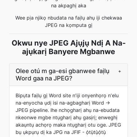
na akpaghị aka
Wee pịa njikọ nbudata na faịlụ ahụ iji chekwaa
JPEG na kọmputa gị
Okwu nye JPEG Ajụjụ Ndị A Na-
ajụkarị Banyere Mgbanwe
Olee otú m ga-esi gbanwee faịlụ
+
Word gaa na JPEG?
Bipụta faịlụ gị Word site n'iji onyenhọrọ n'elu
na-enyocha ụdị isi na-agbagharị Word →
JPEG pipeline. Ihe nchọgharị ahụ na-ebudata
nkeonwe mgbe ntụgharị ahụ gasịrị; enweghị
akaụntụ achọrọ maka ntụgharị otu oge. JPEG
bụ ụkpụrụ dị ka JPG na JFIF - ọ̀tụ̀tụ̀ọ̀tụ̀