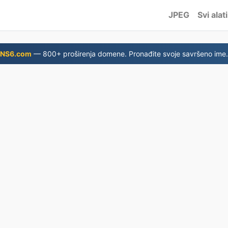
JPEG
Svi alati
NS6.com
— 800+ proširenja domene. Pronađite svoje savršeno ime.