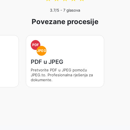
3.7
/5 -
7
glasova
Povezane procesije
PDF
JPEG
PDF u JPEG
Pretvorite PDF u JPEG pomoću
JPEG.to. Profesionalna rješenja za
dokumente.