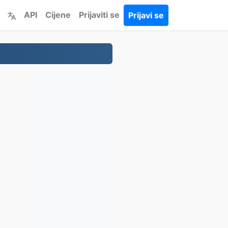
API
Cijene
Prijaviti se
Prijavi se