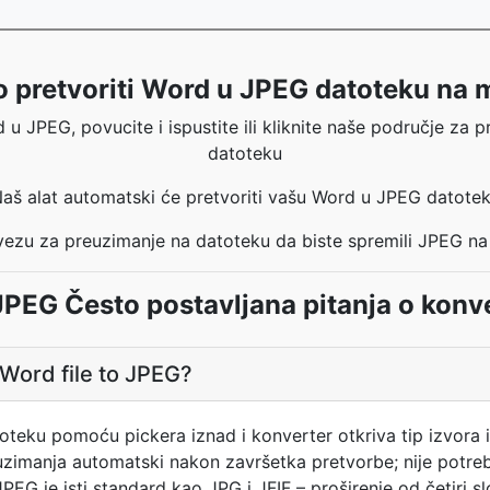
 pretvoriti Word u JPEG datoteku na 
 u JPEG, povucite i ispustite ili kliknite naše područje za pr
datoteku
aš alat automatski će pretvoriti vašu Word u JPEG datote
 vezu za preuzimanje na datoteku da biste spremili JPEG na
 JPEG Često postavljana pitanja o konv
 Word file to JPEG?
toteku pomoću pickera iznad i konverter otkriva tip izvor
uzimanja automatski nakon završetka pretvorbe; nije potre
EG je isti standard kao JPG i JFIF – proširenje od četiri slo