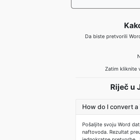
Kako
Da biste pretvorili Word
N
Zatim kliknite
Riječ u
How do I convert a
Pošaljite svoju Word da
naftovoda. Rezultat pre
jednokratne pretvorbe. JP