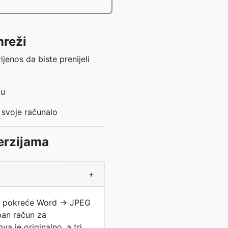
mreži
ijenos da biste prenijeli
ku
 svoje računalo
erzijama
+
a i pokreće Word → JPEG
ban račun za
va je originalno, a tri