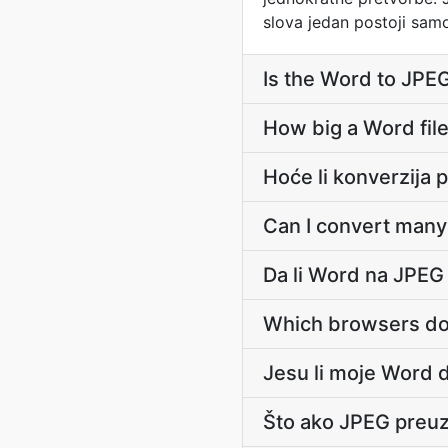
slova jedan postoji sam
Is the Word to JPE
How big a Word file
Hoće li konverzija 
Can I convert many
Da li Word na JPEG 
Which browsers do
Jesu li moje Word d
Što ako JPEG preu