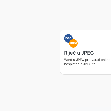
DOC
JPEG
Riječ u JPEG
Word u JPEG pretvarač online
besplatno s JPEG.to