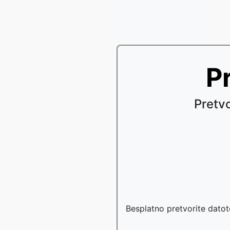
Pr
Pretv
Besplatno pretvorite datot