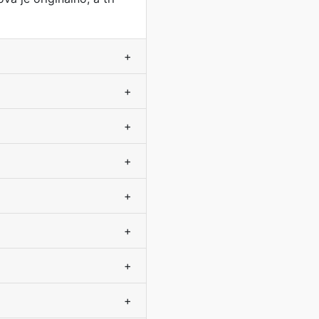
+
+
+
+
+
+
+
+