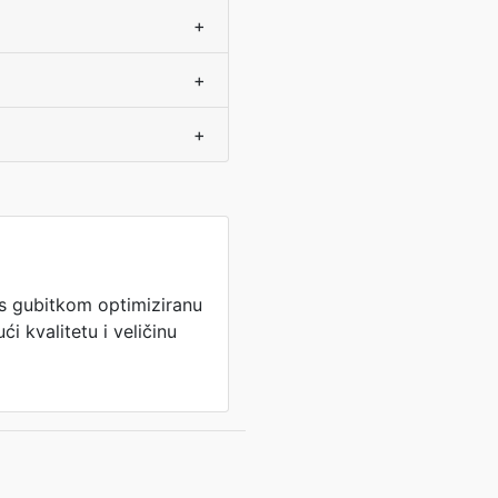
+
+
+
 s gubitkom optimiziranu
ći kvalitetu i veličinu