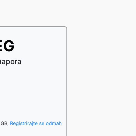
PEG
napora
u
0 GB;
Registrirajte se odmah