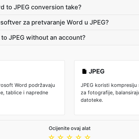
d to JPEG conversion take?
ti softver za pretvaranje Word u JPEG?
 to JPEG without an account?
JPEG
rosoft Word podržavaju
JPEG koristi kompresiju
e, tablice i napredne
za fotografije, balansiraju
datoteke.
Ocijenite ovaj alat
☆
☆
☆
☆
☆