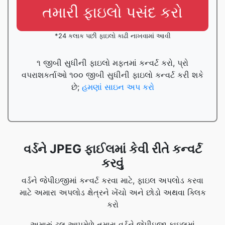
તમારી ફાઇલો પસંદ કરો
*24 કલાક પછી ફાઇલો કાઢી નાખવામાં આવી
૧ જીબી સુધીની ફાઇલો મફતમાં કન્વર્ટ કરો, પ્રો
વપરાશકર્તાઓ ૧૦૦ જીબી સુધીની ફાઇલો કન્વર્ટ કરી શકે
છે;
હમણાં સાઇન અપ કરો
વર્ડને JPEG ફાઈલમાં કેવી રીતે કન્વર્ટ
કરવું
વર્ડને જેપીઇજીમાં કન્વર્ટ કરવા માટે, ફાઇલ અપલોડ કરવા
માટે અમારા અપલોડ ક્ષેત્રને ખેંચો અને છોડો અથવા ક્લિક
કરો
અમારું ટૂલ આપમેળે તમારા વર્ડને જેપીઇજી ફાઇલમાં