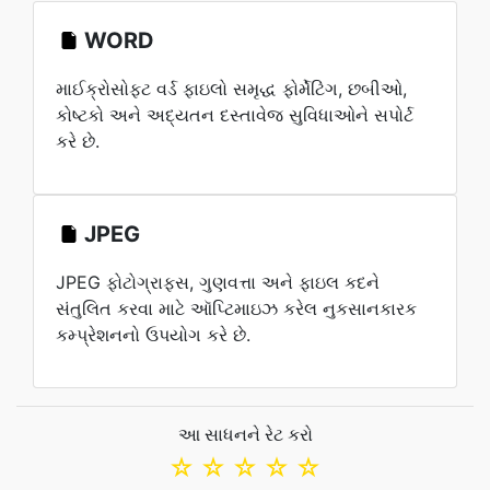
WORD
માઈક્રોસોફ્ટ વર્ડ ફાઇલો સમૃદ્ધ ફોર્મેટિંગ, છબીઓ,
કોષ્ટકો અને અદ્યતન દસ્તાવેજ સુવિધાઓને સપોર્ટ
કરે છે.
JPEG
JPEG ફોટોગ્રાફ્સ, ગુણવત્તા અને ફાઇલ કદને
સંતુલિત કરવા માટે ઑપ્ટિમાઇઝ કરેલ નુકસાનકારક
કમ્પ્રેશનનો ઉપયોગ કરે છે.
આ સાધનને રેટ કરો
☆
☆
☆
☆
☆