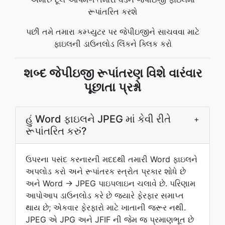
રૂપાંતરિત કરશે
પછી તમે તમારા કમ્પ્યુટર પર જેપીઇજીને સાચવવા માટે
ફાઇલની ડાઉનલોડ લિંકને ક્લિક કરો
શબ્દ જેપીઇજી રૂપાંતરણ વિશે વારંવાર
પૂછાતા પ્રશ્નો
હું Word ફાઇલને JPEG માં કેવી રીતે
+
રૂપાંતરિત કરું?
ઉપરના પસંદ કરનારની મદદથી તમારી Word ફાઇલને
અપલોડ કરો અને રૂપાંતરક સ્ત્રોત પ્રકાર શોધે છે
અને Word → JPEG પાઇપલાઇન ચલાવે છે. પરિણામ
આપોઆપ ડાઉનલોડ કરે છે જ્યારે ફેરફાર સમાપ્ત
થાય છે; એકવાર ફેરફારો માટે ખાતાની જરૂર નથી.
JPEG એ JPG અને JFIF ની જેમ જ પ્રમાણભૂત છે