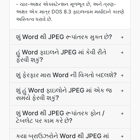
- ચાર-અક્ષર એક્સટેન્શન મૂળભૂત છે, અને ત્રણ-
અક્ષર એક માત્ર DOS 8.3 ફાઇલનામ મર્યાદાને કારણે
અસ્તિત્વ ધરાવે છે.
શું Word થી JPEG રૂપાંતરક મુક્ત છે?
+
હું Word ફાઇલને JPEG માં કેવી રીતે
+
ફેરવી શકું?
શું ફેરફાર મારા Word ની વિગતો બદલશે?
+
શું હું Word ફાઇલોને JPEG માં એક જ
+
સમયે ફેરવી શકું?
શું Word થી JPEG રૂપાંતરક ફોન /
+
ટેબલેટ પર કામ કરે છે?
કયા બ્રાઉઝરોને Word થી JPEG માં
+