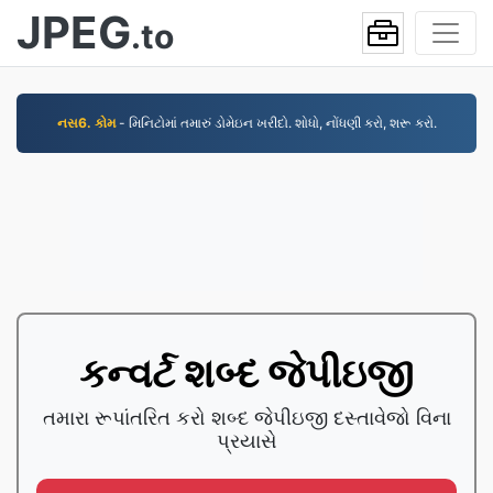
JPEG
.to
નસ6. કોમ
- મિનિટોમાં તમારું ડોમેઇન ખરીદો. શોધો, નોંધણી કરો, શરૂ કરો.
કન્વર્ટ શબ્દ જેપીઇજી
તમારા રૂપાંતરિત કરો શબ્દ જેપીઇજી દસ્તાવેજો વિના
પ્રયાસે