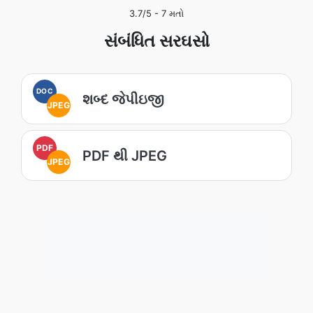
3.7
/5 -
7
મતો
સંબંધિત સરઘસો
DOC
શબ્દ જેપીઇજી
JPEG
PDF
PDF થી JPEG
JPEG