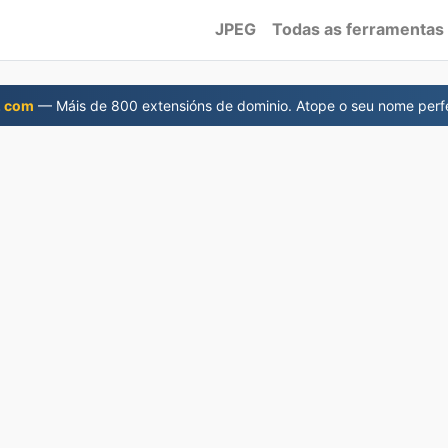
JPEG
Todas as ferramentas
. com
— Máis de 800 extensións de dominio. Atope o seu nome perf