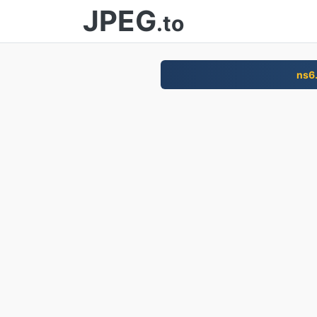
JPEG
.to
ns6