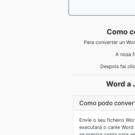
Como co
Para converter un Word
A nosa 
Despois fai cl
Word a 
Como podo convert
Envíe o seu ficheiro Wo
executará o canle Word
se precisa conta para a