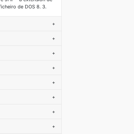
 ficheiro de DOS 8. 3.
+
+
+
+
+
+
+
+