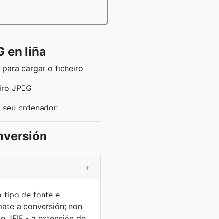
 en liña
 para cargar o ficheiro
iro JPEG
o seu ordenador
nversión
+
 tipo de fonte e
ate a conversión; non
e JFIF - a extensión de