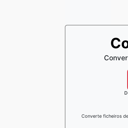
Co
Conver
D
Converte ficheiros de