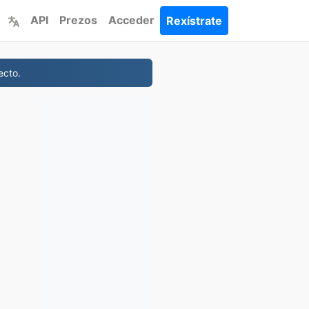
API
Prezos
Acceder
Rexístrate
ecto.