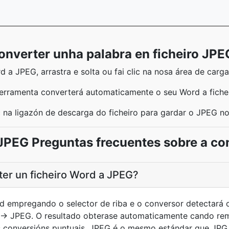
nverter unha palabra en ficheiro JPEG
 a JPEG, arrastra e solta ou fai clic na nosa área de carga
ferramenta converterá automaticamente o seu Word a fiche
ic na ligazón de descarga do ficheiro para gardar o JPEG n
JPEG Preguntas frecuentes sobre a co
er un ficheiro Word a JPEG?
rd empregando o selector de riba e o conversor detectará o
 → JPEG. O resultado obterase automaticamente cando rem
s conversións puntuais. JPEG é o mesmo estándar que JPG 