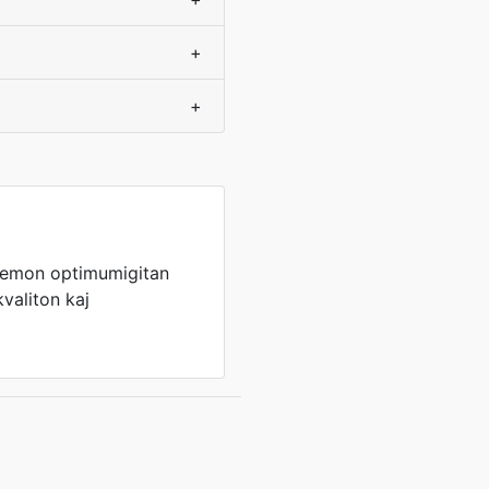
+
+
remon optimumigitan
kvaliton kaj