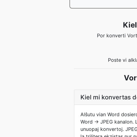
Kie
Por konverti Vorto
Poste vi alk
Vor
Kiel mi konvertas 
Alŝutu vian Word dosiero
Word → JPEG kanalon. La
unuopaj konvertoj. JPEG 
la trilitera ekzistas nu