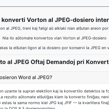
l konverti Vorton al JPEG-dosiero inter
n al JPEG, treni kaj faligi aŭ alklaki nian alŝutan areon por
Nia ilo aŭtomate konvertos vian Vorton al JPEG-dosiero
lakas la elŝutan ligon al la dosiero por konservi la JPEG en 
to al JPEG Oftaj Demandoj pri Konver
dosieron Word al JPEG?
n uzante la supran elektilon kaj la konvertilo detektos la f
 rezulto aŭtomate elŝutiĝas kiam la konverto finiĝas; nen
estas la sama normo kiel JPG kaj JFIF — la kvarlitera finaĵo
r pro la DOS 8.3 dosiernomolimo.