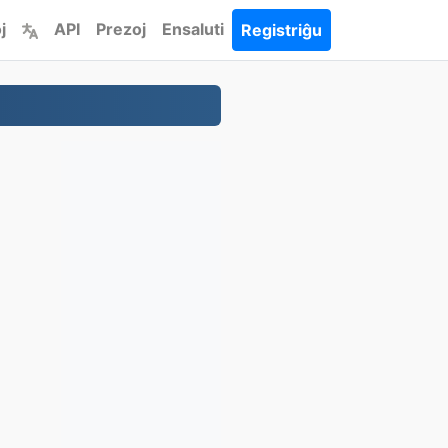
j
API
Prezoj
Ensaluti
Registriĝu