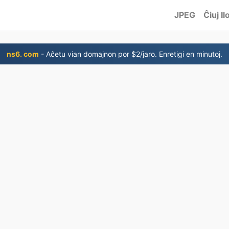
JPEG
Ĉiuj Ilo
ns6. com
- Aĉetu vian domajnon por $2/jaro. Enretigi en minutoj.