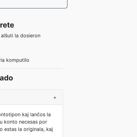
rete
 alŝuti la dosieron
via komputilo
tado
+
ontotipon kaj lanĉos la
iu konto necesas por
 estas la originala, kaj