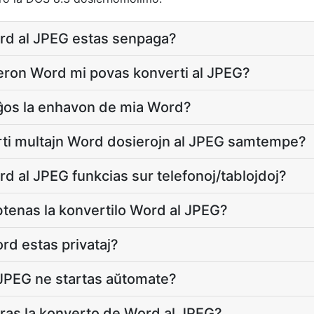
ord al JPEG estas senpaga?
ron Word mi povas konverti al JPEG?
ĝos la enhavon de mia Word?
ti multajn Word dosierojn al JPEG samtempe?
rd al JPEG funkcias sur telefonoj/tablojdoj?
btenas la konvertilo Word al JPEG?
rd estas privataj?
 JPEG ne startas aŭtomate?
as la konverto de Word al JPEG?