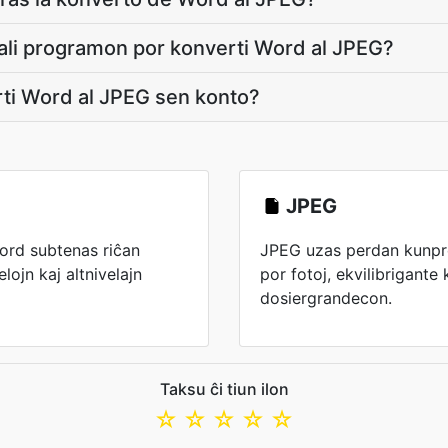
ali programon por konverti Word al JPEG?
ti Word al JPEG sen konto?
JPEG
ord subtenas riĉan
JPEG uzas perdan kunp
lojn kaj altnivelajn
por fotoj, ekvilibrigante 
dosiergrandecon.
Taksu ĉi tiun ilon
☆
☆
☆
☆
☆