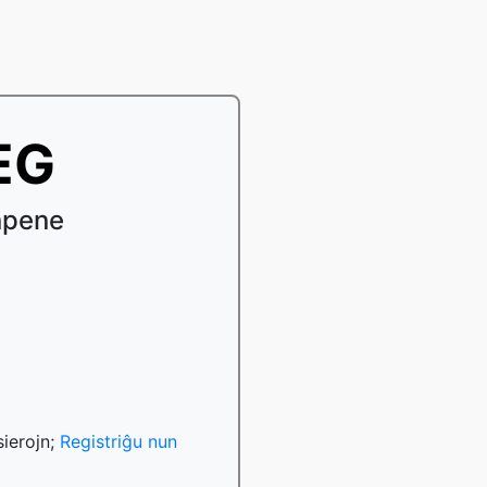
PEG
npene
ierojn;
Registriĝu nun