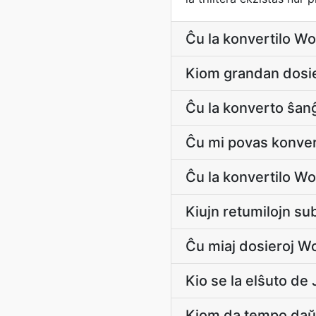
Ĉu la konvertilo W
Kiom grandan dosie
Ĉu la konverto ŝan
Ĉu mi povas konver
Ĉu la konvertilo Wo
Kiujn retumilojn su
Ĉu miaj dosieroj Wo
Kio se la elŝuto de
Kiom da tempo daŭr