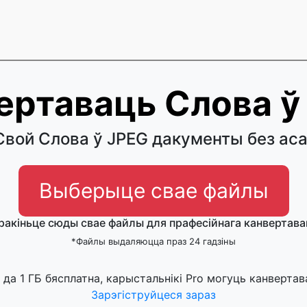
ертаваць Слова ў
вой Слова ў JPEG дакументы без аса
Выберыце свае файлы
ракіньце сюды свае файлы для прафесійнага канвертава
*Файлы выдаляюцца праз 24 гадзіны
да 1 ГБ бясплатна, карыстальнікі Pro могуць канвертав
Зарэгіструйцеся зараз