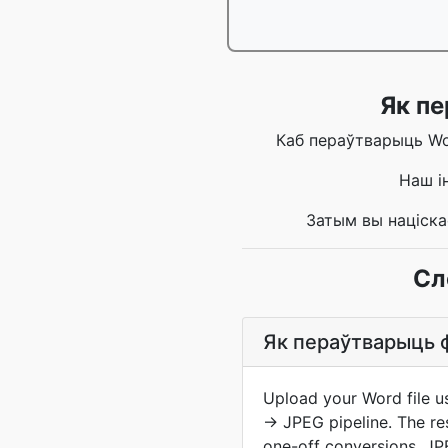
Як пе
Каб пераўтварыць Wor
Наш і
Затым вы націска
Сл
Як пераўтварыць 
Upload your Word file u
→ JPEG pipeline. The re
one-off conversions. J