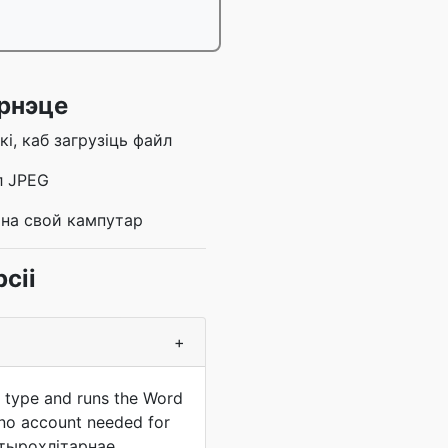
эрнэце
і, каб загрузіць файл
л JPEG
 на свой кампутар
сіі
+
e type and runs the Word
 no account needed for
атырохлітарнае