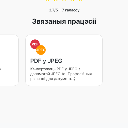
3.7
/5 -
7
галасоў
Звязаныя працэсіі
PDF
JPEG
PDF у JPEG
G
Канвертаваць PDF у JPEG з
дапамогай JPEG.to. Прафесійныя
рашэнні для дакументаў.