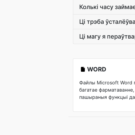
Колькі часу займа
Ці трэба ўсталёўв
Ці магу я пераўтва
WORD
Файлы Microsoft Word
багатае фарматаванне, 
пашыраныя функцыі да