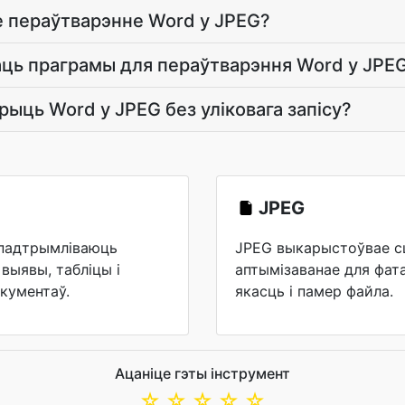
е пераўтварэнне Word у JPEG?
аць праграмы для пераўтварэння Word у JPE
рыць Word у JPEG без уліковага запісу?
JPEG
 падтрымліваюць
JPEG выкарыстоўвае сц
выявы, табліцы і
аптымізаванае для фат
кументаў.
якасць і памер файла.
Ацаніце гэты інструмент
☆
☆
☆
☆
☆