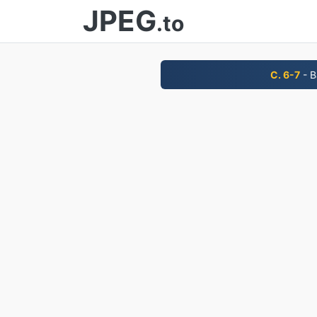
JPEG
.to
С. 6-7
- В