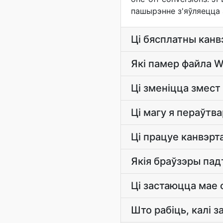
пашырэнне з'яўляецца 
Ці бясплатны канв
Які памер файла 
Ці зменіцца змест
Ці магу я пераўтв
Ці працуе канвэрт
Якія браўзэры пад
Ці застаюцца мае
Што рабіць, калі 