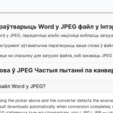
раўтварыць Word у JPEG файл у Інт
d у JPEG, перацягніце альбо націсніце вобласць загрузк
нструмент аўтаматычна ператворыць ваша слова ў фай
еце на спасылку для загрузкі файла, каб захаваць JPEG
ова ў JPEG Частыя пытанні па канвер
файл Word у JPEG?
sing the picker above and the converter detects the sourc
sult downloads automatically when conversion completes;
PEG з'яўляецца тым жа стандартам, што і JPG і JFIF — ч