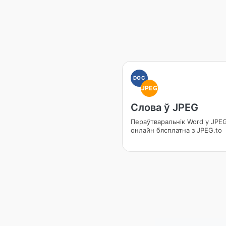
DOC
JPEG
Слова ў JPEG
Пераўтваральнік Word у JPE
онлайн бясплатна з JPEG.to