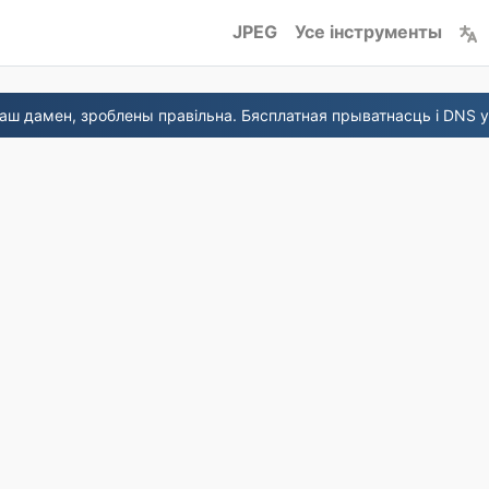
JPEG
Усе інструменты
аш дамен, зроблены правільна. Бясплатная прыватнасць і DNS 