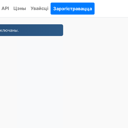
API
Цэны
Увайсці
Зарэгістравацца
уключаны.