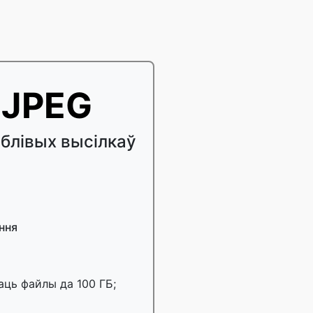
 JPEG
блівых высілкаў
ння
аць файлы да 100 ГБ;