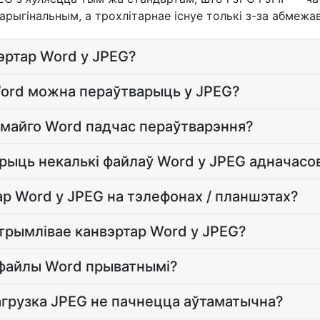
арыгінальным, а трохлітарнае існуе толькі з-за абмежа
эртар Word у JPEG?
Word можна пераўтварыць у JPEG?
 майго Word падчас пераўтварэння?
арыць некалькі файлаў Word у JPEG адначасо
ар Word у JPEG на тэлефонах / планшэтах?
трымлівае канвэртар Word у JPEG?
 файлы Word прыватнымі?
загрузка JPEG не пачнецца аўтаматычна?