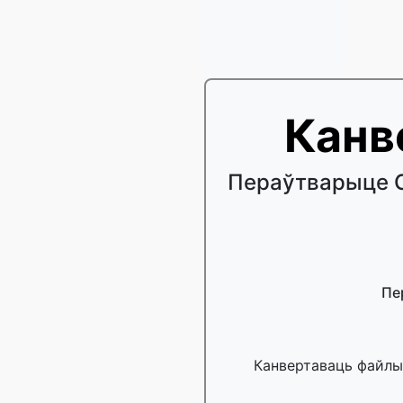
Канв
Пераўтварыце С
Пе
Канвертаваць файлы 