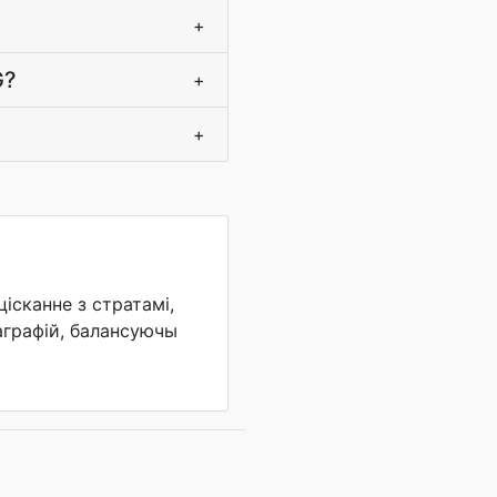
+
G?
+
+
ісканне з стратамі,
аграфій, балансуючы