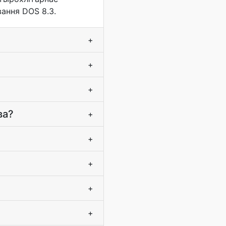
вання DOS 8.3.
+
+
+
ва?
+
+
+
+
+