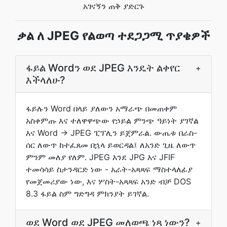
አገናኝን ጠቅ ያድርጉ
ቃል ለ JPEG የልወጣ ተደጋጋሚ ጥያቄዎች
ፋይል Wordን ወደ JPEG እንዴት ልቀየር
+
እችላለሁ?
ፋይሉን Word በላይ ያለውን አማራጭ በመጠቀም
አስቀምጡ እና ተለዋዋጭው የኃይል ምንጭ ዓይነት ያገኛል
እና Word → JPEG ፒፕሊን ይጀምራል. ውጤቱ በራስ-
ሰር ለውጥ ከተፈጸመ በኋላ ይወርዳል፤ ለአንድ ጊዜ ለውጥ
ምንም መለያ የለም. JPEG እንደ JPG እና JFIF
ተመሳሳይ ስታንዳርድ ነው - አራት-አጻጻፍ ማስተላለፊያ
የመጀመሪያው ነው, እና ሦስት-አጻጻፍ አንድ ብቻ DOS
8.3 ፋይል ስም ግድግዳ ምክንያት ይገኛል.
ወደ Word ወደ JPEG መለወጫ ነጻ ነውን?
+