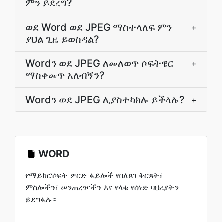
ምን ይደረግ?
ወደ Word ወደ JPEG ማስተላለፍ ምን
+
ያህል ጊዜ ይወስዳል?
Wordን ወደ JPEG ለመለወጥ ሶፍትዌር
+
ማስቀመጥ አለብኝን?
Wordን ወደ JPEG ሊያስተካክሉ ይችላሉ?
+
WORD
የማይክሮሶፍት ዎርድ ፋይሎች የበለጸገ ቅርጸት፣
ምስሎችን፣ ሠንጠረዦችን እና የላቁ የሰነድ ባህሪያትን
ይደግፋሉ።