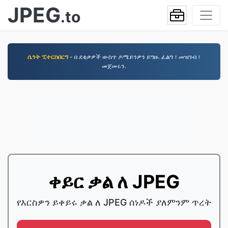
JPEG
.to
ሴንት ፒተርስበርግ
- በ ደቂቃዎች ውስጥ ዶሜይንዎን ይግዙ. ፈልግ ፣ መዝገብ ፣
መጀመሩን.
ቀይር ቃል ለ JPEG
የእርስዎን ይቀይሩ ቃል ለ JPEG ሰነዶች ያለምንም ጥረት