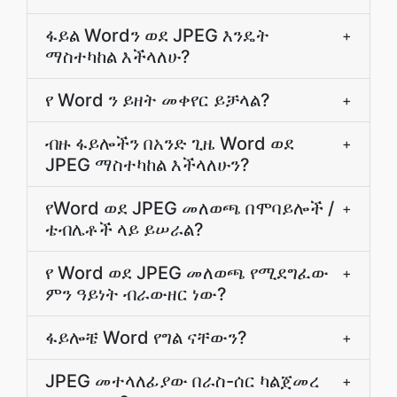
ፋይል Wordን ወደ JPEG እንዴት
+
ማስተካከል እችላለሁ?
የ Word ን ይዘት መቀየር ይቻላል?
+
ብዙ ፋይሎችን በአንድ ጊዜ Word ወደ
+
JPEG ማስተካከል እችላለሁን?
የWord ወደ JPEG መለወጫ በሞባይሎች /
+
ቴብሌቶች ላይ ይሠራል?
የ Word ወደ JPEG መለወጫ የሚደግፈው
+
ምን ዓይነት ብራውዘር ነው?
ፋይሎቼ Word የግል ናቸውን?
+
JPEG መተላለፊያው በራስ-ሰር ካልጀመረ
+