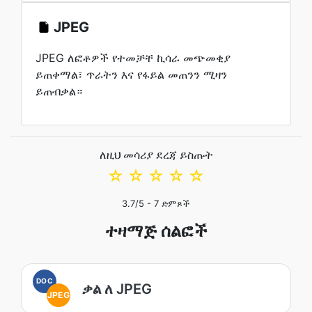
JPEG
JPEG ለፎቶዎች የተመቻቸ ኪሳራ መጭመቂያ
ይጠቀማል፣ ጥራትን እና የፋይል መጠንን ሚዛን
ይጠብቃል።
ለዚህ መሳሪያ ደረጃ ይስጡት
☆
☆
☆
☆
☆
3.7
/5 -
7
ድምጾች
ተዛማጅ ሰልፎች
DOC
ቃል ለ JPEG
JPEG