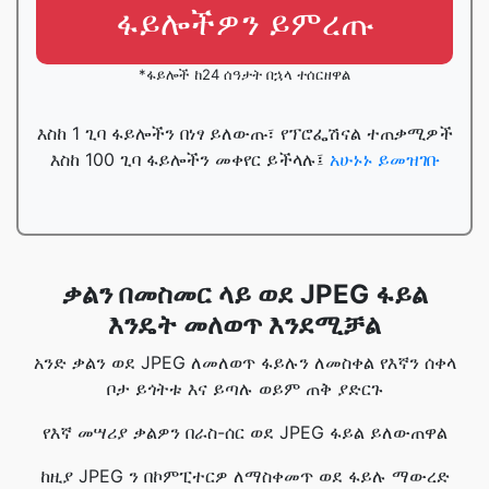
ፋይሎችዎን ይምረጡ
*ፋይሎች ከ24 ሰዓታት በኋላ ተሰርዘዋል
እስከ 1 ጊባ ፋይሎችን በነፃ ይለውጡ፣ የፕሮፌሽናል ተጠቃሚዎች
እስከ 100 ጊባ ፋይሎችን መቀየር ይችላሉ፤
አሁኑኑ ይመዝገቡ
ቃልን በመስመር ላይ ወደ JPEG ፋይል
እንዴት መለወጥ እንደሚቻል
አንድ ቃልን ወደ JPEG ለመለወጥ ፋይሉን ለመስቀል የእኛን ሰቀላ
ቦታ ይጎትቱ እና ይጣሉ ወይም ጠቅ ያድርጉ
የእኛ መሣሪያ ቃልዎን በራስ-ሰር ወደ JPEG ፋይል ይለውጠዋል
ከዚያ JPEG ን በኮምፒተርዎ ለማስቀመጥ ወደ ፋይሉ ማውረድ