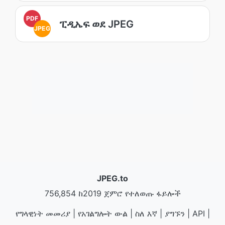
PDF
ፒዲኤፍ ወደ JPEG
JPEG
JPEG.to
756,854 ከ2019 ጀምሮ የተለወጡ ፋይሎች
የግላዊነት መመሪያ
|
የአገልግሎት ውል
|
ስለ እኛ
|
ያግኙን
|
API
|