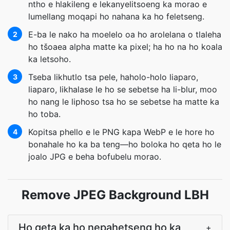
ntho e hlakileng e lekanyelitsoeng ka morao e
lumellang moqapi ho nahana ka ho feletseng.
E-ba le nako ha moelelo oa ho arolelana o tlaleha
2
ho tšoaea alpha matte ka pixel; ha ho na ho koala
ka letsoho.
Tseba likhutlo tsa pele, haholo-holo liaparo,
3
liaparo, likhalase le ho se sebetse ha li-blur, moo
ho nang le liphoso tsa ho se sebetse ha matte ka
ho toba.
Kopitsa phello e le PNG kapa WebP e le hore ho
4
bonahale ho ka ba teng—ho boloka ho qeta ho le
joalo JPG e beha bofubelu morao.
Remove JPEG Background LBH
Ho qeta ka ho nepahetseng ho ka
+