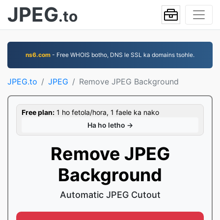
JPEG
.to
ns6.com
- Free WHOIS botho, DNS le SSL ka domains tsohle.
JPEG.to
JPEG
Remove JPEG Background
Free plan:
1 ho fetola/hora, 1 faele ka nako
Ha ho letho →
Remove JPEG
Background
Automatic JPEG Cutout