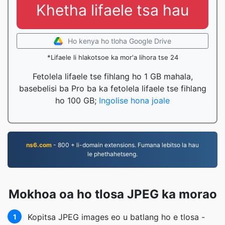
Khetha lifaele tsa hau
Ho kenya ho tloha Google Drive
*Lifaele li hlakotsoe ka mor'a lihora tse 24
Fetolela lifaele tse fihlang ho 1 GB mahala,
basebelisi ba Pro ba ka fetolela lifaele tse fihlang
ho 100 GB;
Ingolise hona joale
ns6.com
- 800 + li-domain extensions. Fumana lebitso la hau
le phethahetseng.
Mokhoa oa ho tlosa JPEG ka morao
Kopitsa JPEG images eo u batlang ho e tlosa -
1