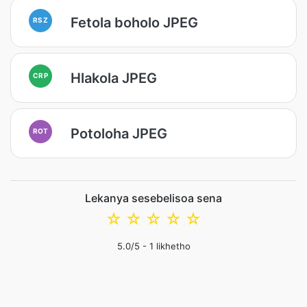
Fetola boholo JPEG
RSZ
Hlakola JPEG
CRP
Potoloha JPEG
ROT
Lekanya sesebelisoa sena
☆
☆
☆
☆
☆
5.0
/5 -
1
likhetho