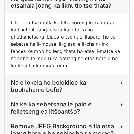
etsahala joang ka likhutlo tse thata?
Lihlooho tse matla ka lehlakoreng le ka morao le
ka khetholloang li tsoa ka ntle ka ho
phethahetseng. Liaparo tse ntle, liaparo, ho se
sebetse ha li-mouse, li-glass le li-chain-link
fences ke moo ho leng thata ho etsa li-matte ka
ho toba, le moo u ka batlang ho etsa hore e be
ka letsoho ka mor'a moo.
Na e lokela ho bolokiloe ka
+
bophahamo bofe?
Na ke ka sebetsana le palo e
+
felletseng ea litšoantšo?
Remove JPEG Background e tla etsa
+
joang hore e be sehlooho sa morao?