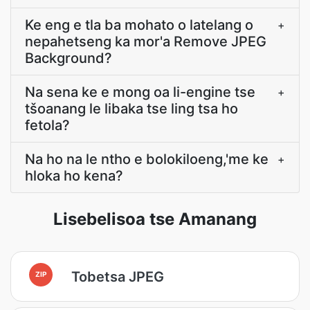
Ke eng e tla ba mohato o latelang o
+
nepahetseng ka mor'a Remove JPEG
Background?
Na sena ke e mong oa li-engine tse
+
tšoanang le libaka tse ling tsa ho
fetola?
Na ho na le ntho e bolokiloeng,'me ke
+
hloka ho kena?
Lisebelisoa tse Amanang
Tobetsa JPEG
ZIP