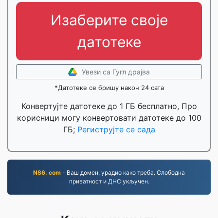
Изаберите своје
датотеке
Увези са Гугл драјва
*Датотеке се бришу након 24 сата
Конвертујте датотеке до 1 ГБ бесплатно, Про
корисници могу конвертовати датотеке до 100
ГБ;
Региструјте се сада
NS6. com
- Ваш домен, урадио како треба. Слободна
приватност и ДНС укључен.