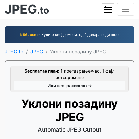
JPEG
.to
NS6. com
- Купите свој домење од 2 долара годишње.
JPEG.to
JPEG
Уклони позадину JPEG
Бесплатан план:
1 претварање/час, 1 фајл
истовремено
Иди неограничено →
Уклони позадину
JPEG
Automatic JPEG Cutout