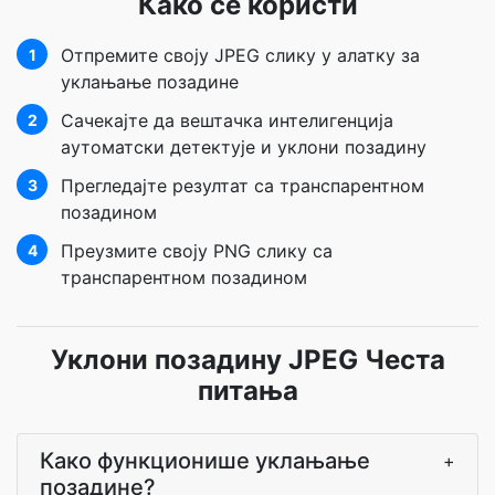
Како се користи
Отпремите своју JPEG слику у алатку за
1
уклањање позадине
Сачекајте да вештачка интелигенција
2
аутоматски детектује и уклони позадину
Прегледајте резултат са транспарентном
3
позадином
Преузмите своју PNG слику са
4
транспарентном позадином
Уклони позадину JPEG Честа
питања
Како функционише уклањање
+
позадине?