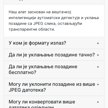
Наш алат заснован на вештачкој
интелигенцији аутоматски детектује и уклања
позадине са JPEG слика, остављајући
транспарентне области.
У ком је формату излаз?
+
Да ли је уклањање позадине тачно?
+
Да ли је уклањање позадине
+
бесплатно?
Могу ли уклонити позадине из више
+
JPEG датотека?
Могу ли конвертовати више
+
датотека одједном