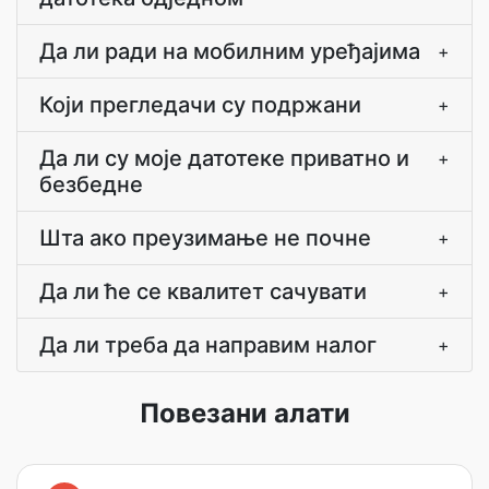
Да ли ради на мобилним уређајима
+
Који прегледачи су подржани
+
Да ли су моје датотеке приватно и
+
безбедне
Шта ако преузимање не почне
+
Да ли ће се квалитет сачувати
+
Да ли треба да направим налог
+
Повезани алати