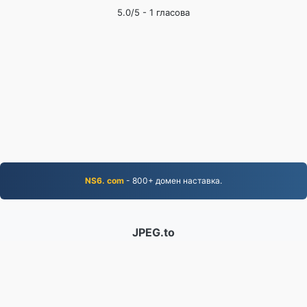
5.0
/5 -
1
гласова
NS6. com
- 800+ домен наставка.
JPEG.to
756,803 Датотеке конвертоване од 2019.
Политика приватности
|
Услови коришћења
услуге
|
О нама
|
Контактирајте нас
|
API
|
Узорци
|