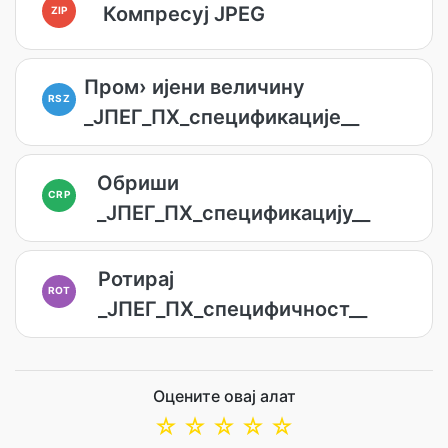
Компресуј JPEG
ZIP
Пром› ијени величину
RSZ
_ЈПЕГ_ПХ_спецификације__
Обриши
CRP
_ЈПЕГ_ПХ_спецификацију__
Ротирај
ROT
_ЈПЕГ_ПХ_специфичност__
Оцените овај алат
☆
☆
☆
☆
☆