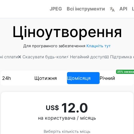
JPEG
Всі інструменти
API
Ціноутворення
Для програмного забезпечення
Клацніть тут
ні сплати
❌ Скасувати будь-коли
⚡ Негайний доступ
📧 Підтримка 
25% знижка
24h
Щотижня
Щомісяця
Річний
12.0
US$
на користувача / місяць
Виберіть кількість місць