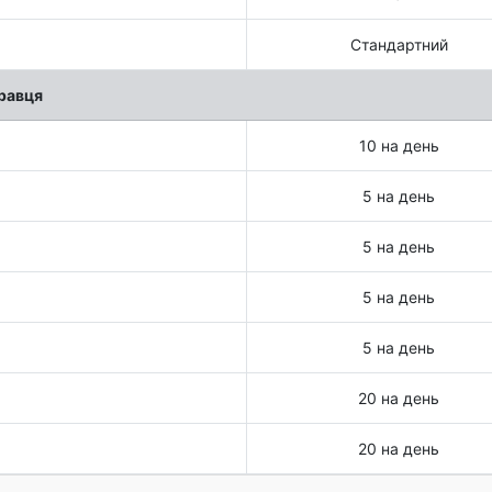
Стандартний
гравця
10 на день
5 на день
5 на день
5 на день
5 на день
20 на день
20 на день