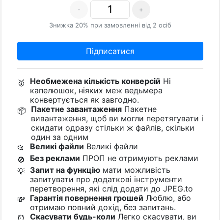
-
+
Знижка 20% при замовленні від 2 осіб
Підписатися
Необмежена кількість конверсій
Ні
🥇
капелюшок, ніяких меж ведьмера
конвертується як завгодно.
Пакетне завантаження
Пакетне
📦
вивантаження, щоб ви могли перетягувати і
скидати одразу стільки ж файлів, скільки
один за одним
Великі файли
Великі файли
📂
Без реклами
ПРОП не отримують реклами
🚫
Запит на функцію
мати можливість
💡
запитувати про додаткові інструменти
перетворення, які слід додати до JPEG.to
Гарантія повернення грошей
Люблю, або
💸
отримаю повний дохід, без запитань.
Скасувати будь-коли
Легко скасувати, ви
⏰