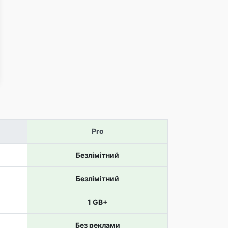
Pro
Безлімітний
Безлімітний
1 GB+
Без реклами