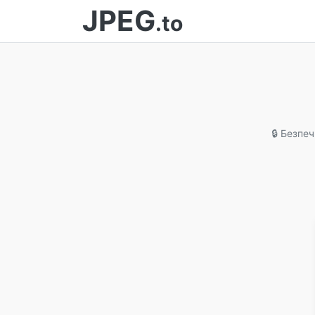
JPEG
.to
🔒 Безпеч