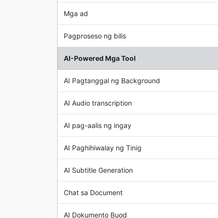
Mga ad
Pagproseso ng bilis
AI-Powered Mga Tool
AI Pagtanggal ng Background
AI Audio transcription
AI pag-aalis ng ingay
AI Paghihiwalay ng Tinig
AI Subtitle Generation
Chat sa Document
AI Dokumento Buod