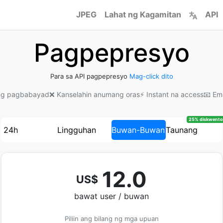
JPEG
Lahat ng Kagamitan
API
Pagpepresyo
Para sa API pagpepresyo
Mag-click dito
ng pagbabayad
❌ Kanselahin anumang oras
⚡ Instant na access
📧 Em
25% diskwento
24h
Lingguhan
Buwan-Buwan
Taunang
12.0
US$
bawat user / buwan
Piliin ang bilang ng mga upuan