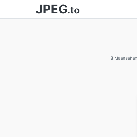
JPEG
.to
🔒 Maaasaha