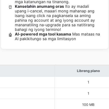
mga katanungan na tinanong.
Kanselahin anumang oras
Ito ay madali
⏰
upang i-cancel, maaari mong mahanap ang
isang isang click na pagkansela sa aming
pahina ng account at ang iyong account ay
mananatiling na-upgrade para sa natitirang
bahagi ng iyong termino!
AI-powered mga tool kasama
Mas mataas na
🤖
AI pakikitungo sa mga limitasyon
Libreng plano
1
1
100 MB