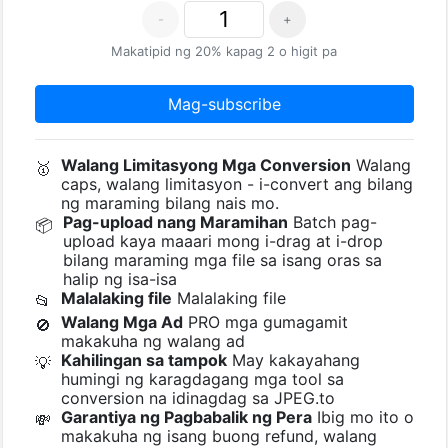
-
+
Makatipid ng 20% kapag 2 o higit pa
Mag-subscribe
Walang Limitasyong Mga Conversion
Walang
🥇
caps, walang limitasyon - i-convert ang bilang
ng maraming bilang nais mo.
Pag-upload nang Maramihan
Batch pag-
📦
upload kaya maaari mong i-drag at i-drop
bilang maraming mga file sa isang oras sa
halip ng isa-isa
Malalaking file
Malalaking file
📂
Walang Mga Ad
PRO mga gumagamit
🚫
makakuha ng walang ad
Kahilingan sa tampok
May kakayahang
💡
humingi ng karagdagang mga tool sa
conversion na idinagdag sa JPEG.to
Garantiya ng Pagbabalik ng Pera
Ibig mo ito o
💸
makakuha ng isang buong refund, walang