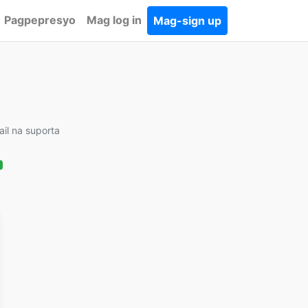
Pagpepresyo
Mag log in
Mag-sign up
ail na suporta