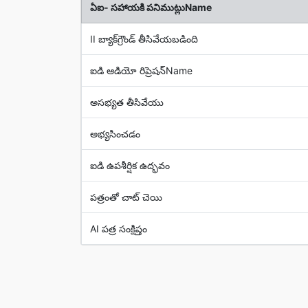
ఏఐ- సహాయకి పనిముట్లుName
II బ్యాక్‌గ్రౌండ్ తీసివేయబడింది
ఐడి ఆడియో రిప్రెషన్Name
అసభ్యత తీసివేయు
అభ్యసించడం
ఐడి ఉపశీర్షిక ఉద్భవం
పత్రంతో చాట్ చెయి
AI పత్ర సంక్షిప్తం