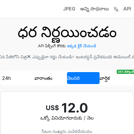
JPEG
అన్ని సాధనాలు
API
ధర నిర్ణయించడం
API పిక్సింగ్ కొరకు
ఇక్కడ క్లిక్ చేయండి
0వ పేజీలోని చిత్ర
❌ ఎప్పుడైనా రద్దు చేయండి
⚡ ఇంటరప్షన్ ప్రవేశము
📧 ఈమెయిల్ మ
25% డిస్కౌంట్
24h
వారాంతం
నెలసరి
వార్షిక
12.0
US$
ఒక్కో వినియోగదారుకు / నెల
సీటుల సంఖ్యను ఎంపికచేయుము