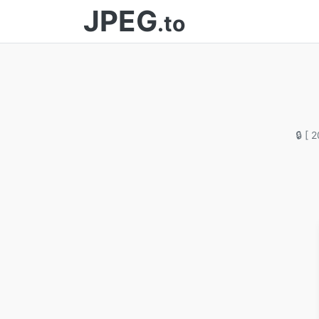
JPEG
.to
🔒 [ 2