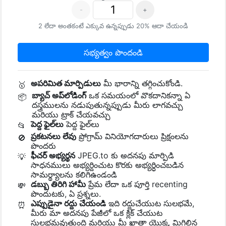
-
+
2 లేదా అంతకంటే ఎక్కువ ఉన్నప్పుడు 20% ఆదా చేయండి
సభ్యత్వం పొందండి
అపరిమిత మార్పిడులు
మీ భారాన్ని తగ్గించుకోండి.
🥇
బ్యాచ్ అప్‌లోడింగ్
ఒక సమయంలో వొకదానికన్నా ఏ
📦
దస్త్రములను నడుపుతున్నప్పుడు మీరు లాగవచ్చు
మరియు ట్రాక్ చేయవచ్చు
పెద్ద ఫైల్‌లు
పెద్ద ఫైల్‌లు
📂
ప్రకటనలు లేవు
ప్రోగ్రామ్ వినియోగదారులు ప్రిక్షంలను
🚫
పొందరు
ఫీచర్ అభ్యర్థన
JPEG.to కు అదనపు మార్పిడి
💡
సాధనములు అభ్యర్దించుట కొరకు అభ్యర్ధించబడిన
సామర్థ్యాలను కలిగిఉండండి
డబ్బు తిరిగి హామీ
ప్రేమ లేదా ఒక పూర్తి recenting
💸
పొందుటకు, ఏ ప్రశ్నలు.
ఎప్పుడైనా రద్దు చేయండి
ఇది రద్దుచేయుట సులభమే,
⏰
మీరు మా అదనపు పేజీలో ఒక క్లిక్ చేయుట
సులభమవుతుంది మరియు మీ ఖాతా యొక్క మిగిలిన