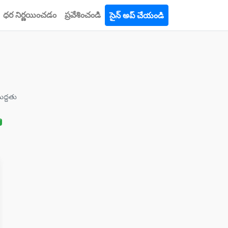
ధర నిర్ణయించడం
ప్రవేశించండి
సైన్ అప్ చేయండి
ద్దతు