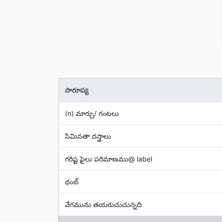
సారూప్య
(n) మార్చు/ గంటలు
సిమినతా దస్త్రాలు
గరిష్ట ఫైలు పరిమాణము@ label
థంబ్
వేగమును తయరుచుచున్నది