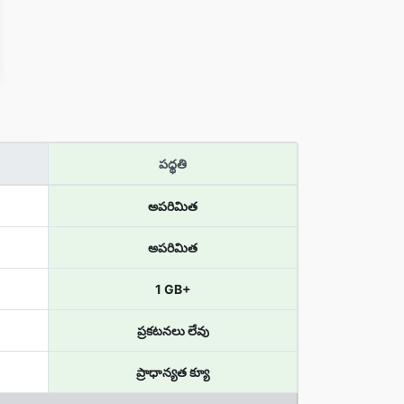
పధ్ధతి
అపరిమిత
అపరిమిత
1 GB+
ప్రకటనలు లేవు
ప్రాధాన్యత క్యూ