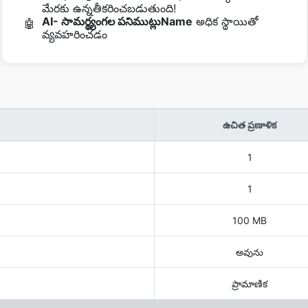
మేరకు ఉన్నతీకరించబడుతుంది!
AI- సామర్థ్యంగల పనిముట్లుName
అధిక స్థాయితో
🤖
వ్యవహరించడం
ఉచిత ప్రణాళిక
1
1
100 MB
అవును
ప్రామాణిక