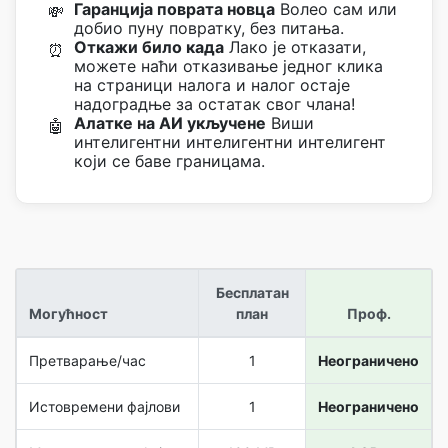
Гаранција поврата новца
Волео сам или
💸
добио пуну повратку, без питања.
Откажи било када
Лако је отказати,
⏰
можете наћи отказивање једног клика
на страници налога и налог остаје
надоградње за остатак свог члана!
Алатке на АИ укључене
Виши
🤖
интелигентни интелигентни интелигент
који се баве границама.
Бесплатан
Могућност
план
Проф.
Претварање/час
1
Неограничено
Истовремени фајлови
1
Неограничено