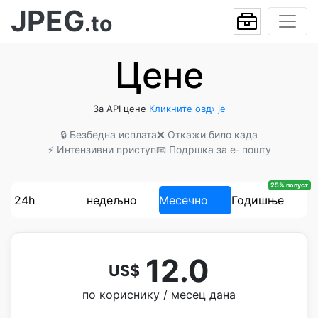
JPEG
.to
Цене
За API цене
Кликните овд› је
🔒 Безбедна исплата
❌ Откажи било када
⚡ Интензивни приступ
📧 Подршка за е‐ пошту
25% попуст
24h
недељно
Месечно
Годишње
12.0
US$
по кориснику / месец дана