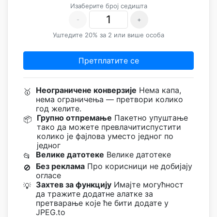
Изаберите број седишта
-
+
Уштедите 20% за 2 или више особа
Претплатите се
Неограничене конверзије
Нема капа,
🥇
нема ограничења — претвори колико
год желите.
Групно отпремање
Пакетно упуштање
📦
тако да можете превлачитиспустити
колико је фајлова уместо једног по
једног
Велике датотеке
Велике датотеке
📂
Без реклама
Про корисници не добијају
🚫
огласе
Захтев за функцију
Имајте могућност
💡
да тражите додатне алатке за
претварање које ће бити додате у
JPEG.to