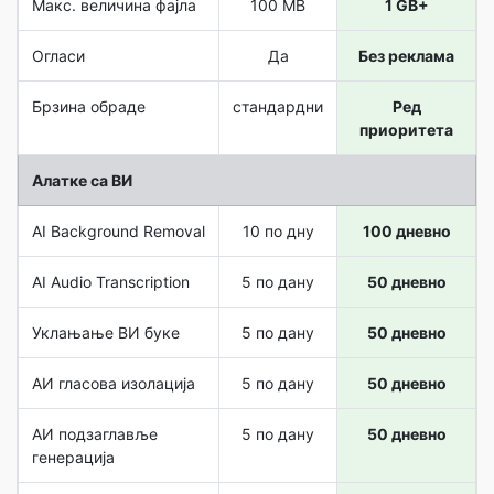
Макс. величина фајла
100 MB
1 GB+
Огласи
Да
Без реклама
Брзина обраде
стандардни
Ред
приоритета
Алатке са ВИ
AI Background Removal
10 по дну
100 дневно
AI Audio Transcription
5 по дану
50 дневно
Уклањање ВИ буке
5 по дану
50 дневно
АИ гласова изолација
5 по дану
50 дневно
АИ подзаглавље
5 по дану
50 дневно
генерација