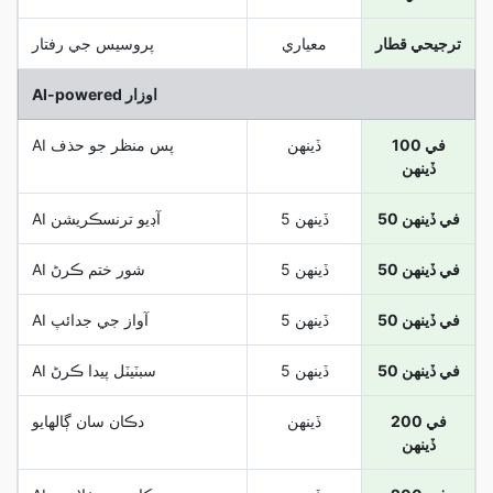
ترجيحي قطار
معياري
پروسيس جي رفتار
AI-powered اوزار
100 في
ڏينهن
AI پس منظر جو حذف
ڏينھن
50 في ڏينھن
5 ڏينهن
AI آڊيو ترنسڪريشن
50 في ڏينھن
5 ڏينهن
AI شور ختم ڪرڻ
50 في ڏينھن
5 ڏينهن
AI آواز جي جدائپ
50 في ڏينھن
5 ڏينهن
AI سبٽيٽل پيدا ڪرڻ
200 في
ڏينهن
دڪان سان ڳالھايو
ڏينھن