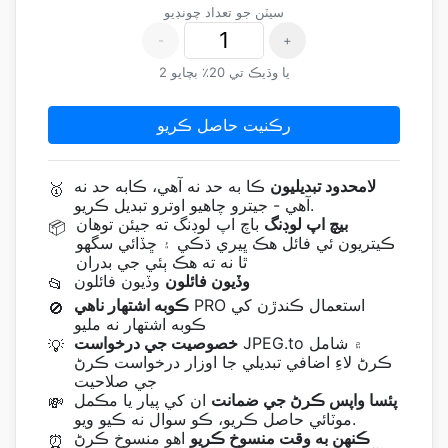
سيٽن جو تعداد چونڊيو
-
+
2 يا وڌيڪ تي 20٪ بچايو
رڪنيت حاصل ڪريو
لامحدود تبديليون
ڪا به حد نه آھي، ڪابه حد نه
🥇
آھي - جيترو چاهيو اوترو تبديل ڪريو.
بيچ اپ لوڊنگ
باچ اپ لوڊنگ ته جيئن توهان
📦
ڪيتريون ئي فائل هڪ ڀيري ڌڪي ۽ ڇڏائي سگهو
ٿا نه ته هڪ ٻئي جي بدران
وڏيون فائلون
وڏيون فائلون
📂
PRO استعمال ڪندڙن کي
ڪوبه اشتهار ناهي
🚫
ڪوبه اشتهار نه مليو
JPEG.to ۾ شامل
خصوصيت جي درخواست
💡
ڪرڻ لاءِ اضافي تبديلي جا اوزار درخواست ڪرڻ
جي صلاحيت
پئسا واپس ڪرڻ جي ضمانت
ان کي پيار يا مڪمل
💸
موٽائي حاصل ڪريو، ڪو سوال نه ڪيو ويو.
ڪنهن به وقت منسوخ ڪريو
اهو منسوخ ڪرڻ
⏰