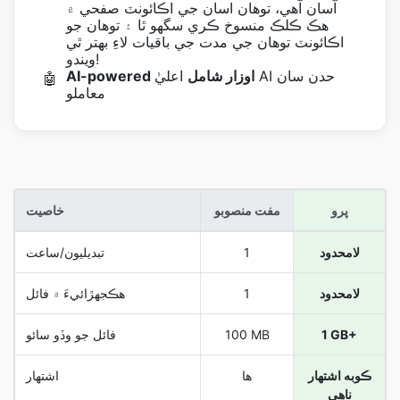
آسان آهي، توهان اسان جي اڪائونٽ صفحي ۾
هڪ ڪلڪ منسوخ ڪري سگهو ٿا ۽ توهان جو
اڪائونٽ توهان جي مدت جي باقيات لاءِ بهتر ٿي
ويندو!
AI-powered اوزار شامل
اعليٰ AI حدن سان
🤖
معاملو
پرو
مفت منصوبو
خاصيت
لامحدود
1
تبديليون/ساعت
لامحدود
1
هڪجهڙائيءَ ۾ فائل
1 GB+
100 MB
فائل جو وڏو سائو
ڪوبه اشتهار
ها
اشتهار
ناهي