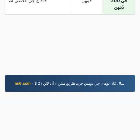
200 في
ڏينهن
AI دڪان جي خلاصي
ڏينھن
- $ 2 / سال کان توهان جي ڊومين خريد ڪريو. منٽن ۾ آن لائن.
ns6.com
JPEG.to
756,549 2019 کان تبديل ٿيل فائلون
رازداري پاليسي
|
سروس جون شرطون
|
اسان جي باري ۾
|
نمونا
|
ايپليڪيشن انسٽال ڪريو
|
API
|
اسان سان رابطو ڪريو