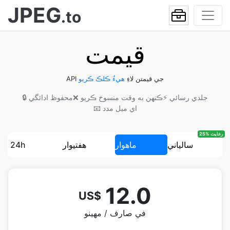
JPEG
.to
قيمت
API جي قيمتن لاءِ
ھيءُ ڪلڪ ڪريو
⚡ جلدي رسائي
❌ ڪنهن به وقت منسوخ ڪريو
🔒 محفوظ ادائگي
📧 اي ميل مدد
25% رعايت
سالياني
ماهوار
هفتيوار
24h
12.0
US$
في صارف / مهينو