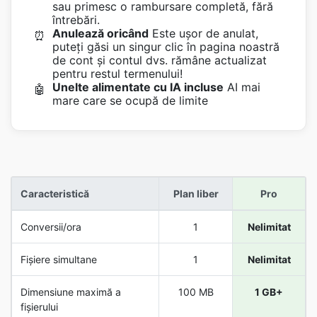
sau primesc o rambursare completă, fără
întrebări.
Anulează oricând
Este ușor de anulat,
⏰
puteți găsi un singur clic în pagina noastră
de cont și contul dvs. rămâne actualizat
pentru restul termenului!
Unelte alimentate cu IA incluse
AI mai
🤖
mare care se ocupă de limite
Caracteristică
Plan liber
Pro
Conversii/ora
1
Nelimitat
Fișiere simultane
1
Nelimitat
Dimensiune maximă a
100 MB
1 GB+
fișierului