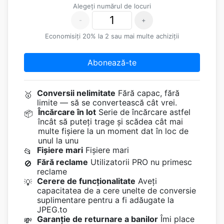
Alegeți numărul de locuri
-
+
Economisiți 20% la 2 sau mai multe achiziții
Abonează-te
Conversii nelimitate
Fără capac, fără
🥇
limite — să se convertească cât vrei.
Încărcare în lot
Serie de încărcare astfel
📦
încât să puteți trage și scădea cât mai
multe fișiere la un moment dat în loc de
unul la unu
Fișiere mari
Fișiere mari
📂
Fără reclame
Utilizatorii PRO nu primesc
🚫
reclame
Cerere de funcționalitate
Aveți
💡
capacitatea de a cere unelte de conversie
suplimentare pentru a fi adăugate la
JPEG.to
Garanție de returnare a banilor
Îmi place
💸