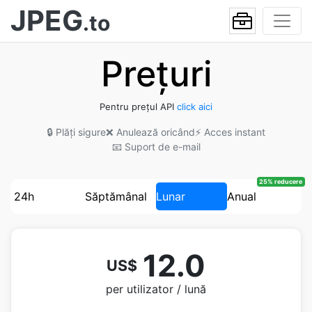
JPEG
.to
Prețuri
Pentru prețul API
click aici
🔒 Plăți sigure
❌ Anulează oricând
⚡ Acces instant
📧 Suport de e-mail
25% reducere
24h
Săptămânal
Lunar
Anual
12.0
US$
per utilizator / lună