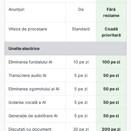
Anunțuri
Da
Fără
reclame
Viteza de procesare
Standard
Coadă
prioritară
Unelte electrice
Eliminarea fundalului AI
10 pe zi
100 pe zi
Transcriere audio AI
5 pe zi
50 pe zi
Eliminarea zgomotului al AI
5 pe zi
50 pe zi
Izolarea vocală a AI
5 pe zi
50 pe zi
Generație de subtitrare AI
5 pe zi
50 pe zi
Discutați cu document
20 pe zi
200 pe zi