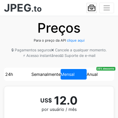
JPEG
.to
Preços
Para o preço da API
clique aqui
🔒 Pagamentos seguros
❌ Cancele a qualquer momento.
⚡ Acesso instantâneo
📧 Suporte de e-mail
25% desconto
24h
Semanalmente
Mensal
Anual
12.0
US$
por usuário / mês