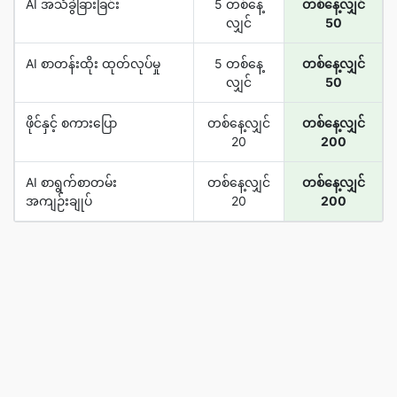
AI အသံခွဲခြားခြင်း
5 တစ်နေ့
တစ်နေ့လျှင်
လျှင်
50
AI စာတန်းထိုး ထုတ်လုပ်မှု
5 တစ်နေ့
တစ်နေ့လျှင်
လျှင်
50
ဖိုင်နှင့် စကားပြော
တစ်နေ့လျှင်
တစ်နေ့လျှင်
20
200
AI စာရွက်စာတမ်း
တစ်နေ့လျှင်
တစ်နေ့လျှင်
အကျဉ်းချုပ်
20
200