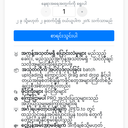
နေရာအရေအတွက်ကို ရွေးပါ
-
+
၂ ခု သို့မဟုတ် ၂ ခုထက်ပို၍ ဝယ်ယူပါက ၂၀% သက်သာမည်
စာရင်းသွင်းပါ
အကန့်အသတ်မရှိ ပြောင်းလဲမှုများ
မည်သည့်
🥇
ခေါင်း, မည်သည့်အကန့်အသတ်မရှိ - သင်လိုချင်
သလိုအများကြီးပြောင်းပါ။
အသုတ်လိုက် အပ်လုဒ်လုပ်ခြင်း
batch
📦
uploading ကြောင့်သင် drag and drop နိုင်ပါ
တယ်အဖြစ်တစ်ချိန်ကဖိုင်တွေအများကြီးတစ်ဦး
ချင်းစီအစားတစ်ဦးတည်း
ဖိုင်ကြီးများ
ဖိုင်ကြီးများ
📂
ကြော်ငြာမပါ
PRO အသုံးပြုသူများသည်
🚫
အဘယ်သူမျှမကြော်ငြာများရ
အင်္ဂါရပ်တောင်းဆိုချက်
JPEG.to တွင်
💡
ထည့်သွင်းရန်အပိုပြောင်းပြန် tools တွေကို
တောင်းဆိုနိုင်စွမ်းရှိပါသည်
ငွေပြန်အမ်းအာမခံချက်
ဒါကိုချစ်သို့မဟုတ်
💸