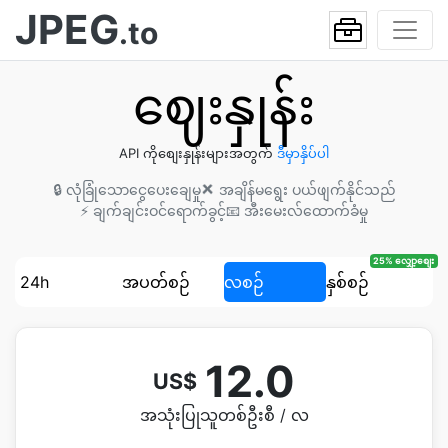
JPEG
.to
ဈေးနှုန်း
API ကိုစျေးနှုန်းများအတွက်
ဒီမှာနှိပ်ပါ
🔒 လုံခြုံသောငွေပေးချေမှု
❌ အချိန်မရွေး ပယ်ဖျက်နိုင်သည်
⚡ ချက်ချင်းဝင်ရောက်ခွင့်
📧 အီးမေးလ်ထောက်ခံမှု
25% လျှော့စျေး
24h
အပတ်စဉ်
လစဉ်
နှစ်စဉ်
12.0
US$
အသုံးပြုသူတစ်ဦးစီ / လ