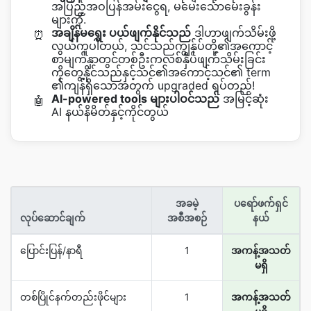
အပြည့်အဝပြန်အမ်းငွေရ, မမေးသောမေးခွန်း
များကို.
အချိန်မရွေး ပယ်ဖျက်နိုင်သည်
ဒါဟာဖျက်သိမ်းဖို့
⏰
လွယ်ကူပါတယ်, သင်သည်ကျွန်ုပ်တို့၏အကောင့်
စာမျက်နှာတွင်တစ်ဦးကလစ်နှိပ်ဖျက်သိမ်းခြင်း
ကိုတွေ့နိုင်သည်နှင့်သင်၏အကောင့်သင်၏ term
၏ကျန်ရှိသောအတွက် upgraded ရပ်တည်!
AI-powered tools များပါဝင်သည်
အမြင့်ဆုံး
🤖
AI နယ်နိမိတ်နှင့်ကိုင်တွယ်
အခမဲ့
ပရော်ဖက်ရှင်
လုပ်ဆောင်ချက်
အစီအစဉ်
နယ်
ပြောင်းပြန်/နာရီ
1
အကန့်အသတ်
မရှိ
တစ်ပြိုင်နက်တည်းဖိုင်များ
1
အကန့်အသတ်