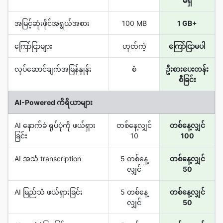
မရှိ
အမြင့်ဆုံးဖိုင်အရွယ်အစား
100 MB
1 GB+
ကြော်ငြာများ
ဟုတ်ကဲ့
ကြော်ငြာမပါ
လုပ်ဆောင်ချက်အမြန်နှုန်း
စံ
ဦးစားပေးတန်း
စီခြင်း
AI-Powered ကိရိယာများ
AI နောက်ခံ ရုပ်ပုံကို ဖယ်ရှား
တစ်နေ့လျှင်
တစ်နေ့လျှင်
ခြင်း
10
100
AI အသံ transcription
5 တစ်နေ့
တစ်နေ့လျှင်
လျှင်
50
AI မြည်သံ ဖယ်ရှားခြင်း
5 တစ်နေ့
တစ်နေ့လျှင်
လျှင်
50