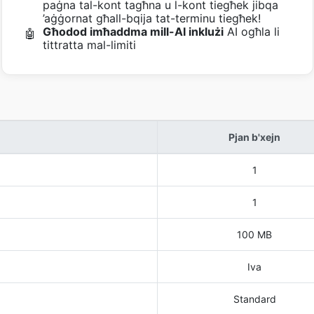
paġna tal-kont tagħna u l-kont tiegħek jibqa
’aġġornat għall-bqija tat-terminu tiegħek!
Għodod imħaddma mill-AI inklużi
AI ogħla li
🤖
tittratta mal-limiti
Pjan b'xejn
1
1
100 MB
Iva
Standard