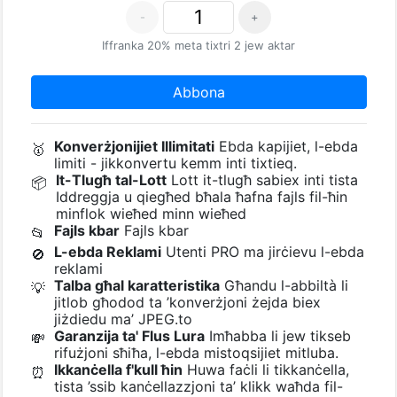
-
+
Iffranka 20% meta tixtri 2 jew aktar
Abbona
Konverżjonijiet Illimitati
Ebda kapijiet, l-ebda
🥇
limiti - jikkonvertu kemm inti tixtieq.
It-Tlugħ tal-Lott
Lott it-tlugħ sabiex inti tista
📦
Iddreggja u qiegħed bħala ħafna fajls fil-ħin
minflok wieħed minn wieħed
Fajls kbar
Fajls kbar
📂
L-ebda Reklami
Utenti PRO ma jirċievu l-ebda
🚫
reklami
Talba għal karatteristika
Għandu l-abbiltà li
💡
jitlob għodod ta ’konverżjoni żejda biex
jiżdiedu ma’ JPEG.to
Garanzija ta' Flus Lura
Imħabba li jew tikseb
💸
rifużjoni sħiħa, l-ebda mistoqsijiet mitluba.
Ikkanċella f'kull ħin
Huwa faċli li tikkanċella,
⏰
tista ’ssib kanċellazzjoni ta’ klikk waħda fil-