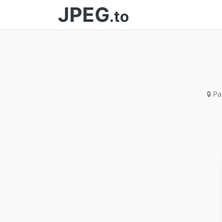
JPEG
.to
🔒 P