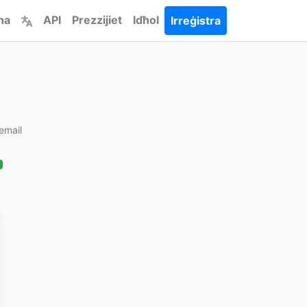
ha
API
Prezzijiet
Idħol
Irreġistra
email