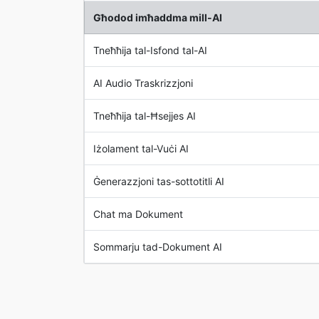
Għodod imħaddma mill-AI
Tneħħija tal-Isfond tal-AI
AI Audio Traskrizzjoni
Tneħħija tal-Ħsejjes AI
Iżolament tal-Vuċi AI
Ġenerazzjoni tas-sottotitli AI
Chat ma Dokument
Sommarju tad-Dokument AI