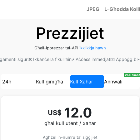
JPEG
L-Għodda Koll
Prezzijiet
Għall-ipprezzar tal-API
ikklikkja hawn
agamenti siguri
❌ Ikkanċella f'kull ħin
⚡ Aċċess immedjat
📧 Appoġġ bl-
25% skont
24h
Kull ġimgħa
Kull Xahar
Annwali
12.0
US$
għal kull utent / xahar
Agħżel in-numru ta' siġġijiet