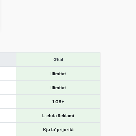
Għal
Illimitat
Illimitat
1 GB+
L-ebda Reklami
Kju ta' prijorità