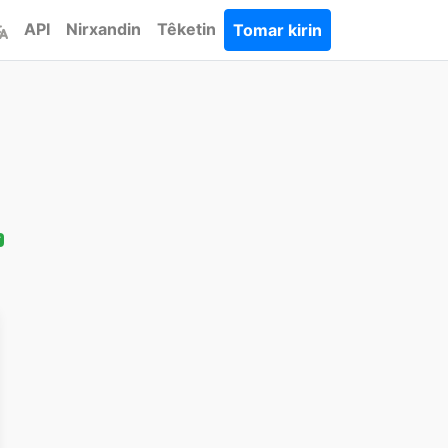
API
Nirxandin
Têketin
Tomar kirin