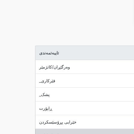
تایبەتمەندی
وەرگێڕان/کاتژمێر
_فێرکاری
_پشک
ڕاپۆرت
خێرایی پڕۆسێسکردن