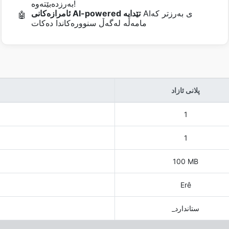
بەرزدەبێتەوە!
AIی بەرزتر کە
ئامرازەکانی AI-powered تێدایە
🤖
مامەڵە لەگەڵ سنوورەکاندا دەکات
پلانی ئازاد
1
1
100 MB
Erê
_ستاندارد