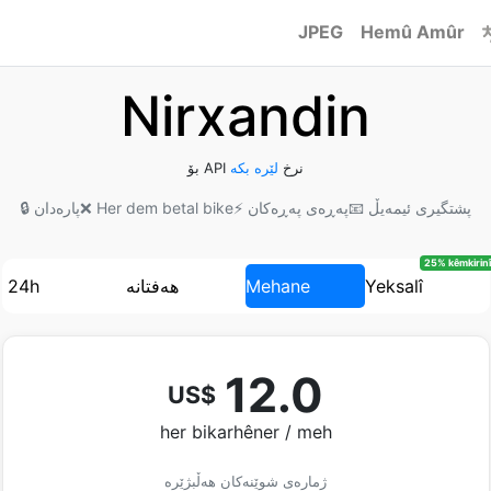
JPEG
Hemû Amûr
Nirxandin
بۆ API نرخ
لێرە بکه
📧 پشتگیری ئیمەیڵ
⚡ پەڕەی پەڕەکان
❌ Her dem betal bike
🔒 پارەدان
25% kêmkirinî
Yeksalî
Mehane
هەفتانە
24h
12.0
US$
her bikarhêner / meh
ژمارەی شوێنەکان هەڵبژێرە