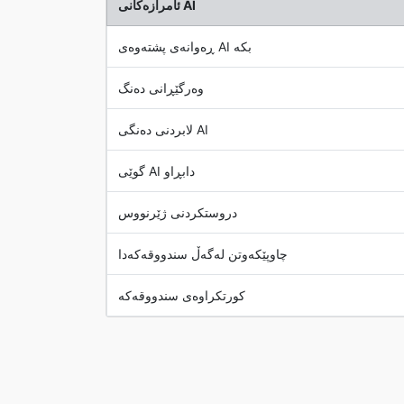
ئامرازەکانی AI
ڕەوانەی پشتەوەی AI بکە
وەرگێڕانی دەنگ
لابردنی دەنگی AI
گوێی AI دابڕاو
دروستکردنی ژێرنووس
چاوپێکەوتن لەگەڵ سندووقەکەدا
کورتکراوەی سندووقەکە