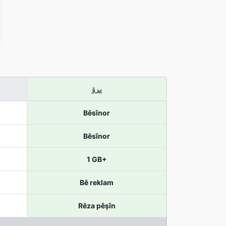
پڕۆ
Bêsînor
Bêsînor
1 GB+
Bê reklam
Rêza pêşîn