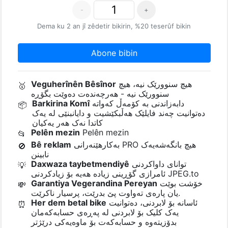
-
+
Dema ku 2 an jî zêdetir bikirin, %20 teserûf bikin
Abone bibin
هیچ سنوورێک نیە، هیچ
Veguherînên Bêsînor
🥇
سنوورێک نیە - هەرچەندەت دەوێت بگۆڕە
دابەزاندنی بە کۆمەڵ کەواتە
Barkirina Komî
📦
دەتوانیت چەند فایلێک هەڵبکێشیت و دایانبنێی لە یەک
کاتدا نەک هەر یەکیان
Pelên mezin
Pelên mezin
📂
بەکارهێنەرانی PRO هیچ بانگەشەیەک
Bê reklam
🚫
نابینن
توانای داواکردنی
Daxwaza taybetmendiyê
💡
ئامرازی گۆڕینی زیادە هەیە بۆ زیادکردنی JPEG.to
خۆشت بوێت
Garantiya Vegerandina Pereyan
💸
یان پارەی تەواوت پێ بدرێت، پرسیار ناکرێت.
ئاسانە بۆ لابردنی، دەتوانیت
Her dem betal bike
⏰
یەک کلیک بۆ لابردنی لە پەڕەی حسابەکەمان
بدۆزیتەوە و حسابەکەت بۆ ماوەیەکی درێژتر