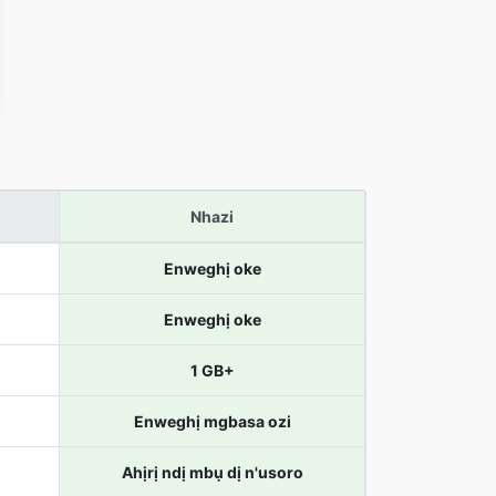
Nhazi
Enweghị oke
Enweghị oke
1 GB+
Enweghị mgbasa ozi
Ahịrị ndị mbụ dị n'usoro