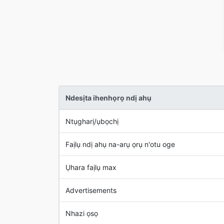
Ndesịta ihenhọrọ ndị ahụ
Ntụgharị/ụbọchị
Faịlụ ndị ahụ na-arụ ọrụ n'otu oge
Ụhara faịlụ max
Advertisements
Nhazi ọsọ