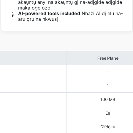
akaụntụ anyị na akaụntụ gị na-adịgide adịgide
maka oge ọzọ!
AI-powered tools included
Nhazi AI dị elu na-
🤖
arụ ọrụ na nkwụsị
Free Plane
1
1
100 MB
Ee
Dìfọ́ọ̀ltụ̀