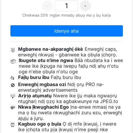
-
+
Chekwaa 20% mgbe mmadụ abụọ ma ọ bụ karịa
Idenye aha
Mgbanwe na-akparaghị ókè
Enweghị caps,
🥇
enweghị nkwụsị - gbanwee ka ọbụla ịchọrọ.
Ibugote otu n'ime ngwa
Báà nbudata ka i wee
📦
nwee ike ịkpụga na iwepụ faịlụ ndị ahụ n'otu
oge n'ebe ọbụla n'otu oge
Faịlụ buru ibu
Faịlụ buru ibu
📂
Enweghị mgbasa ozi
Ndị ọrụ PRO na-
🚫
enwetaghị advertisements
Arịrịọ atụmatụ
Nwere ike ịjụ maka ngwaọrụ
💡
ntụgharị ndị ọzọ ka agbakwunye na JPEG.to
Nkwa Ịkwụghachi Ego
Ịna-enwe mmasị na ya
💸
ma ọ bụ nweta nkwụghachi zuru ezu, enweghị
ajụjụ a jụrụ.
Kagbuo oge ọ bụla
Ọ dị mfe ịkwụsị, ị nwere
⏰
ike ịchọta otu pịa ịkwụsị n'ime peeji nke