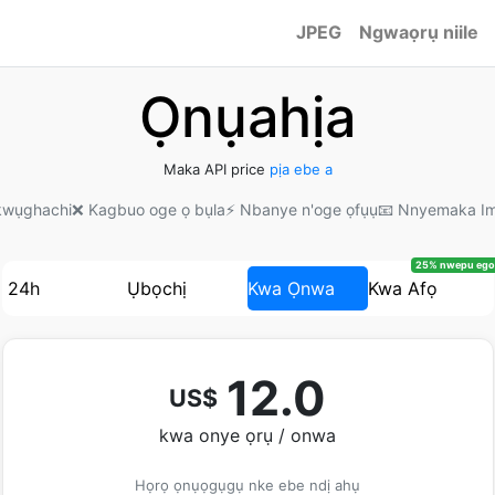
JPEG
Ngwaọrụ niile
Ọnụahịa
Maka API price
pịa ebe a
kwụghachi
❌ Kagbuo oge ọ bụla
⚡ Nbanye n'oge ọfụụ
📧 Nnyemaka Im
25% nwepu ego
24h
Ụbọchị
Kwa Ọnwa
Kwa Afọ
12.0
US$
kwa onye ọrụ / onwa
Họrọ ọnụọgụgụ nke ebe ndị ahụ