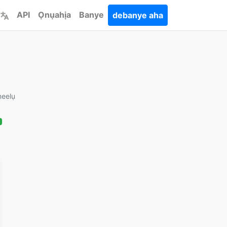
API
Ọnụahịa
Banye
debanye aha
eelụ