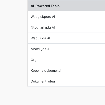
AI-Powered Tools
Wepụ okpuru AI
Ntụgharị ụda AI
Wepụ ụda AI
Nhazi ụda AI
Ọrụ
Kpọọ na dọkumenti
Dọkumenti ọfụụ