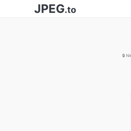
JPEG
.to
🔒 N