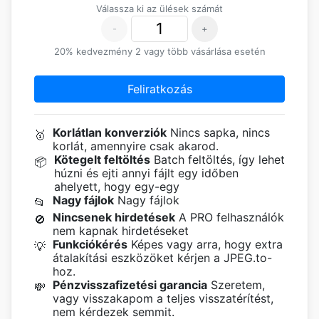
Válassza ki az ülések számát
-
+
20% kedvezmény 2 vagy több vásárlása esetén
Feliratkozás
Korlátlan konverziók
Nincs sapka, nincs
🥇
korlát, amennyire csak akarod.
Kötegelt feltöltés
Batch feltöltés, így lehet
📦
húzni és ejti annyi fájlt egy időben
ahelyett, hogy egy-egy
Nagy fájlok
Nagy fájlok
📂
Nincsenek hirdetések
A PRO felhasználók
🚫
nem kapnak hirdetéseket
Funkciókérés
Képes vagy arra, hogy extra
💡
átalakítási eszközöket kérjen a JPEG.to-
hoz.
Pénzvisszafizetési garancia
Szeretem,
💸
vagy visszakapom a teljes visszatérítést,
nem kérdezek semmit.