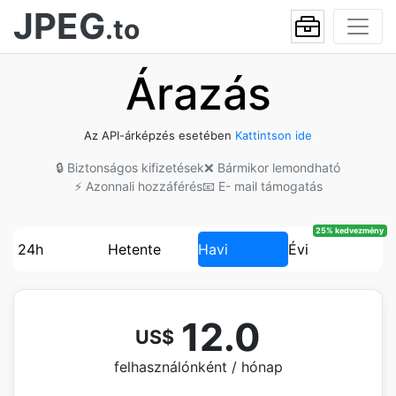
JPEG
.to
Árazás
Az API-árképzés esetében
Kattintson ide
🔒 Biztonságos kifizetések
❌ Bármikor lemondható
⚡ Azonnali hozzáférés
📧 E- mail támogatás
25% kedvezmény
24h
Hetente
Havi
Évi
12.0
US$
felhasználónként / hónap