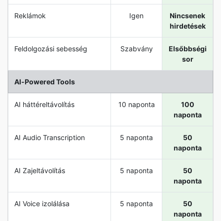
Reklámok
Igen
Nincsenek
hirdetések
Feldolgozási sebesség
Szabvány
Elsőbbségi
sor
Al-Powered Tools
AI háttéreltávolítás
10 naponta
100
naponta
AI Audio Transcription
5 naponta
50
naponta
AI Zajeltávolítás
5 naponta
50
naponta
AI Voice izolálása
5 naponta
50
naponta