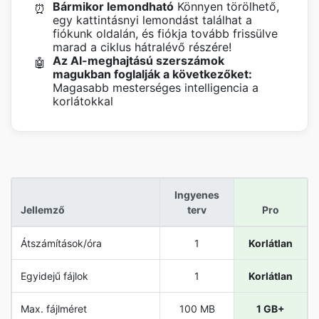
Bármikor lemondható
Könnyen törölhető,
⏰
egy kattintásnyi lemondást találhat a
fiókunk oldalán, és fiókja tovább frissülve
marad a ciklus hátralévő részére!
Az AI-meghajtású szerszámok
🤖
magukban foglalják a következőket:
Magasabb mesterséges intelligencia a
korlátokkal
Ingyenes
Jellemző
terv
Pro
Átszámítások/óra
1
Korlátlan
Egyidejű fájlok
1
Korlátlan
Max. fájlméret
100 MB
1 GB+