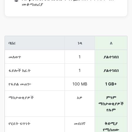
መቆጣጠሪያ
ባህሪ
ነጻ
ለ
መለወጥ
1
ያልተገደበ
ፋይሎች ክፈት
1
ያልተገደበ
የፋይል መጠን፦
100 MB
1 GB+
ማስታወቂያዎች
አዎ
ምንም
ማስታወቂያዎች
የሉም
የሂደት ፍጥነት
መደበኛ
ቅድሚያ
የሚሰጠው