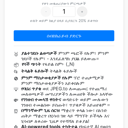
የቀን መቁጠሪያውን ምርጫዎች
-
+
ሁለት ወይም ከዚያ በላይ ሲያደርጉ 20% ይቆጥቡ
ሰብስክራይብ ያድርጉ
ያልተገደቡ ልወጣዎች
ምንም ጫፎች የሉም፣ ምንም
🥇
ገደቦች የሉም፣ - እንደፈለግክ ያህል ይለውጡ።
የባች ጭነት
የፋይል ስም፦ (_N)
📦
ትላልቅ ፋይሎች
ትላልቅ ፋይሎች
📂
ምንም ማስታወቂያዎች የሉም
ፕሮ ተጠቃሚዎች
🚫
ምንም ማስታወቂያዎችን አይቀበሉም
የባህሪ ጥያቄ
ወደ JPEG.to ለመጨመር የተጨማሪ
💡
መለወጫዎች መሣሪያዎችን ለመጠየቅ ችሎታ አላቸው
የገንዘብ ተመላሽ ዋስትና
ወዳድሩት ወይም ሙሉውን
💸
ገንዘብ ተመልሰው ይስጡት፣ ጥያቄዎች አይጠየቁም ፡፡
በማንኛውም ጊዜ ሰርዝ
ማቋረጥ ቀላል ነው፣ በአንድ
⏰
ጠቅታ ማቋረጥ በሂሳብ ገጽ ላይ ማግኘት ይችላሉ እና
ሂሳብዎ ለቀሪው ጊዜዎ የተሻሻለ ይቆያል!
AI-powered tools ተካትቷል
የከፍተኛ AI የወሰን
🤖