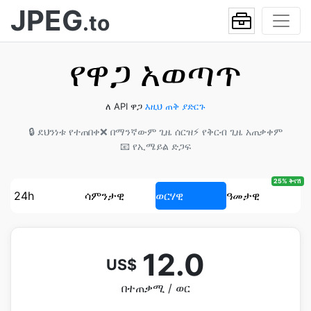
JPEG
.to
የዋጋ አወጣጥ
ለ API ዋጋ
እዚህ ጠቅ ያድርጉ
🔒 ደህንነቱ የተጠበቀ
❌ በማንኛውም ጊዜ ሰርዝ
⚡ የቅርብ ጊዜ አጠቃቀም
📧 የኢሜይል ድጋፍ
25% ቅናሽ
24h
ሳምንታዊ
ወርሃዊ
ዓመታዊ
12.0
US$
በተጠቃሚ / ወር