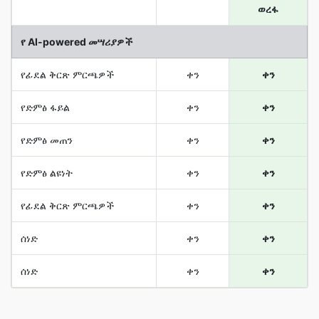
ወረፋ
የ AI-powered መሣሪያዎች
የፊደል ቅርጽ ምርጫዎች
ቀን
ቀን
የድምፅ ፋይል
ቀን
ቀን
የድምፅ መጠን
ቀን
ቀን
የድምፅ ልዩነት
ቀን
ቀን
የፊደል ቅርጽ ምርጫዎች
ቀን
ቀን
ሰነድ
ቀን
ቀን
ሰነድ
ቀን
ቀን