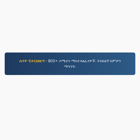
ሴንት ፒተርስበርግ
- 800+ ዶሜይን ማስተላለፊያዎች. ትክክለኛ ስምዎን
ማግኘት.
JPEG.to
757,194 ከ2019 ጀምሮ የተለወጡ ፋይሎች
የግላዊነት መመሪያ
|
የአገልግሎት ውል
|
ስለ እኛ
|
ያግኙን
|
API
|
ምሳሌዎች
|
ማስገባት
© 2026 JPEG.to
|
VPS.org
LLC | የተሰራው በ
nadermx