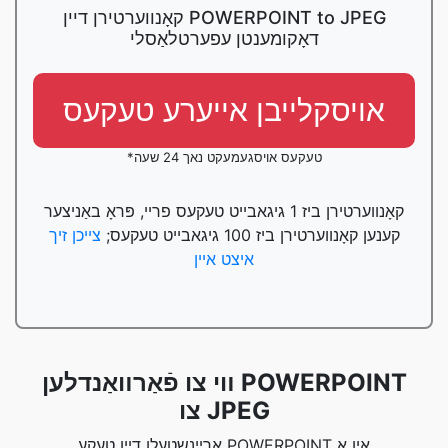
קאָנווערטירן דיין POWERPOINT to JPEG
דאָקומענטן עפערטלאַסלי
אויסקלייבן אייערע טעקעס
*טעקעס אויסגעמעקט נאך 24 שעה
קאָנווערטירן ביז 1 גיגאבייט טעקעס פריי, פּראָ באַניצער
קענען קאָנווערטירן ביז 100 גיגאבייט טעקעס;
צייכן זיך
איצט איין
װי צו פֿאַרװאַנדלען POWERPOINT
צו JPEG
אַרײַנשטעלן דיין טעקע POWERPOINT אין אַ