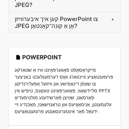
JPEG?
קען איך איבערװײַזן PowerPoint צו
+
JPEG אָן אַ קונה־קאָנטאָן?
POWERPOINT
מייקראָסאָפֿט פּאָווערפּאָינט איז אַ שטאַרקע
פּרעזענטאַציע ווייכווארג וואָס דערמעגלעכט באַניצער
צו שאַפֿן דינאַמישע און וויזועל אַפּעלירנדיקע
סליידשאָוז. פּאָווערפּאָינט טעקעס, טיפּיש אין PPTX
פֿאָרמאַט, שטיצן פֿאַרשידענע מולטימעדיאַ
עלעמענטן, אַנימאַציעס און טראַנזישאַנז, מאַכנדיג זיי
ידעאַל פֿאַר אינטערעסאַנטע פּרעזענטאַציעס.