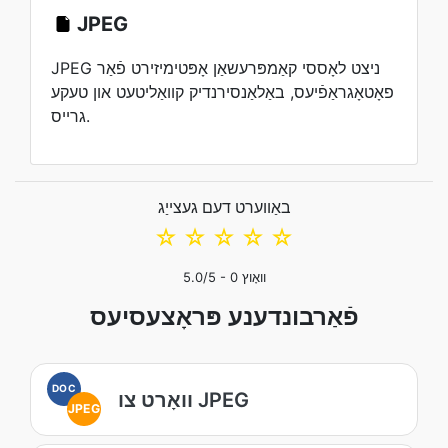
JPEG
JPEG ניצט לאָססי קאַמפּרעשאַן אָפּטימיזירט פֿאַר
פאָטאָגראַפֿיעס, באַלאַנסירנדיק קוואַליטעט און טעקע
גרייס.
באַווערט דעם געצייַג
☆
☆
☆
☆
☆
וואָוץ
0
/5 -
5.0
פֿאַרבונדענע פּראָצעסיעס
DOC
וואָרט צו JPEG
JPEG