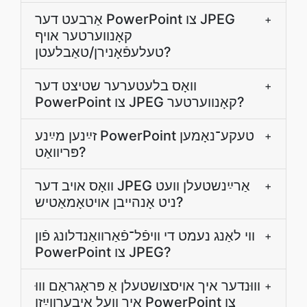
אַרבעט דער PowerPoint צו JPEG
+
קאָנווערטער אויף
טעלעפֿאָנירן/טאַבלעטן?
וואָס בלעטערער שטיצט דער
+
PowerPoint צו JPEG קאָנווערטער?
זײַנען מײַנע PowerPoint טעקע־נאָמען
+
פּריוואַט?
װאָס אויב דער JPEG אַרײַנשטעלן װעט
+
ניט אָנהײבן אויטאָמאַטיש?
ווי לאַנג נעמט די װיפֿל־פֿאַרװאַנדלונג פֿון
+
PowerPoint צו JPEG?
װוּנדער איך אױסצושטעלן אַ פּראָגראַם װוּ
+
איך װעל איבערװײַזן PowerPoint צו