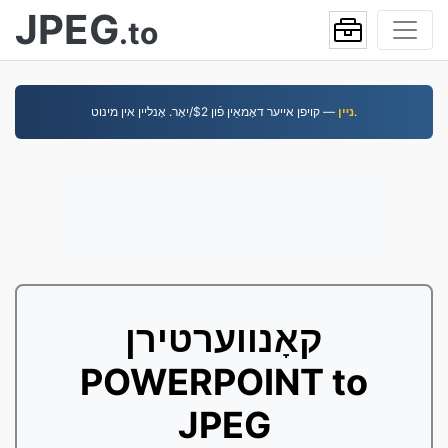
JPEG
.to
— קויפן אייער דאָמאַין פֿון $2/יאָר. אָנליין אין מינוט.
נײן
קאָנווערטירן
POWERPOINT to
JPEG