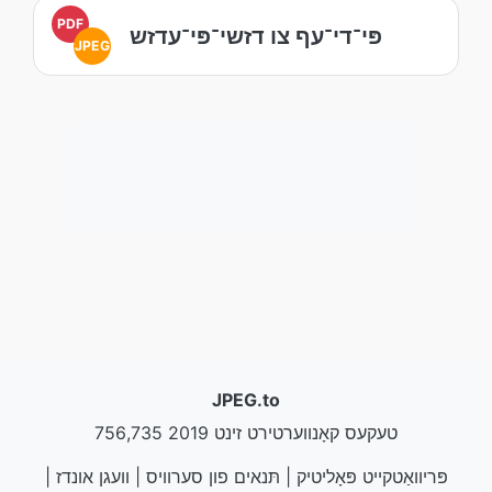
PDF
פּי־די־עף צו דזשי־פּי־עדזש
JPEG
JPEG.to
756,735 טעקעס קאָנווערטירט זינט 2019
פּריוואַטקייט פּאָליטיק
|
תּנאים פון סערוויס
|
וועגן אונדז
|