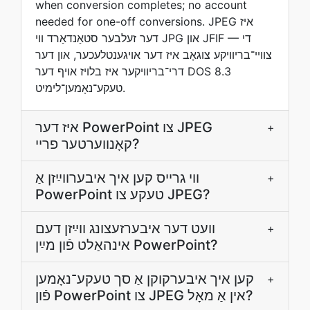
when conversion completes; no account
needed for one-off conversions. JPEG איז
דער זעלבער סטאַנדאַרד ווי JPG און JFIF — די
צװײ־בריוויקע צוגאָב איז דער אויגענטלעכער, און דער
דרי־בריוויקער איז בלויז אױף דער DOS 8.3
טעקע־נאָמען־לימיט.
איז דער PowerPoint צו JPEG
+
קאָנווערטער פריי?
ווי גרײס קען איך איבערװײַזן אַ
+
PowerPoint טעקע צו JPEG?
װעט דער איבערזעצונג װײַזן דעם
+
אינהאַלט פֿון מײַן PowerPoint?
קען איך איבערקוקן אַ סך טעקע־נאָמען
+
פֿון PowerPoint צו JPEG אין אַ מאָל?