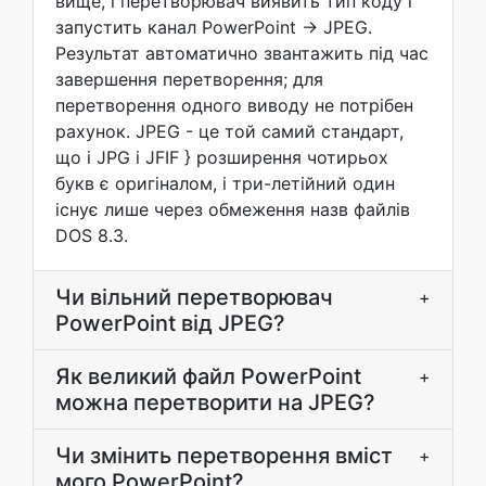
вище, і перетворювач виявить тип коду і
запустить канал PowerPoint → JPEG.
Результат автоматично звантажить під час
завершення перетворення; для
перетворення одного виводу не потрібен
рахунок. JPEG - це той самий стандарт,
що і JPG і JFIF } розширення чотирьох
букв є оригіналом, і три-летійний один
існує лише через обмеження назв файлів
DOS 8.3.
Чи вільний перетворювач
+
PowerPoint від JPEG?
Як великий файл PowerPoint
+
можна перетворити на JPEG?
Чи змінить перетворення вміст
+
мого PowerPoint?