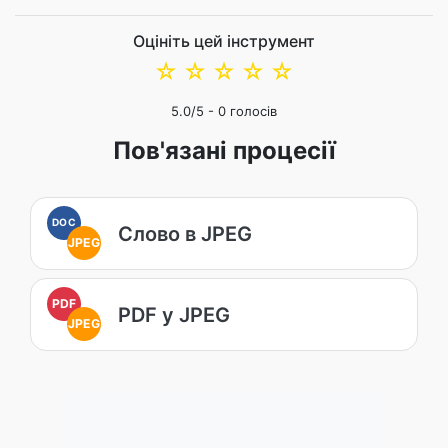
Оцініть цей інструмент
☆
☆
☆
☆
☆
5.0
/5 -
0
голосів
Пов'язані процесії
DOC
Слово в JPEG
JPEG
PDF
PDF у JPEG
JPEG