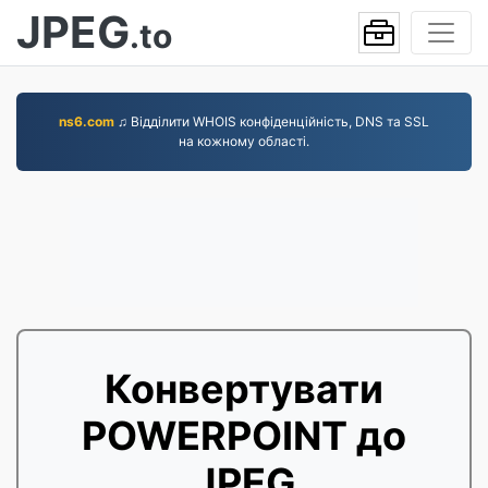
JPEG
.to
ns6.com
♫ Відділити WHOIS конфіденційність, DNS та SSL
на кожному області.
Конвертувати
POWERPOINT до
JPEG