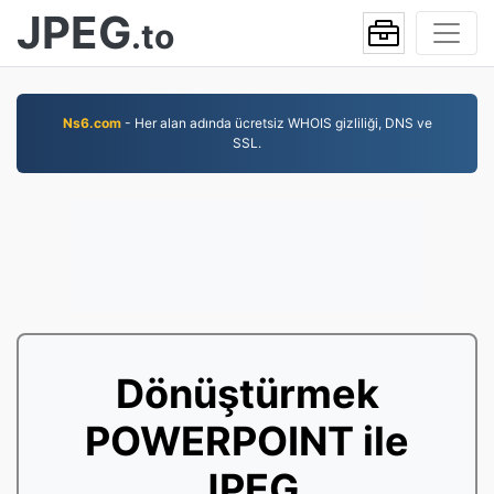
JPEG
.to
Ns6.com
- Her alan adında ücretsiz WHOIS gizliliği, DNS ve
SSL.
Dönüştürmek
POWERPOINT ile
JPEG