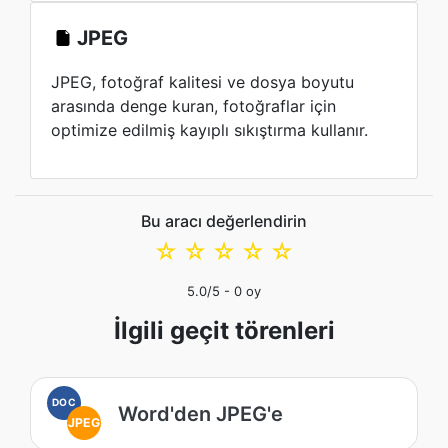
JPEG
JPEG, fotoğraf kalitesi ve dosya boyutu
arasında denge kuran, fotoğraflar için
optimize edilmiş kayıplı sıkıştırma kullanır.
Bu aracı değerlendirin
☆
☆
☆
☆
☆
5.0
/5 -
0
oy
İlgili geçit törenleri
DOC
Word'den JPEG'e
JPEG