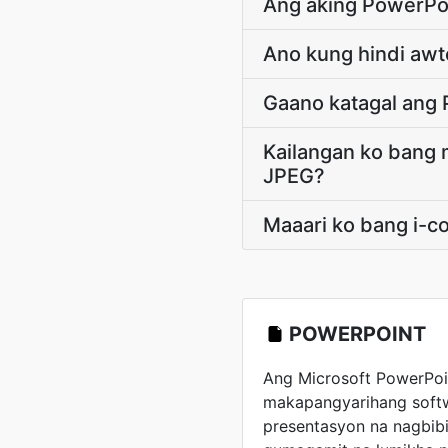
Ang aking PowerPoin
Ano kung hindi aw
Gaano katagal ang
Kailangan ko bang 
JPEG?
Maaari ko bang i-c
POWERPOINT
Ang Microsoft PowerPoi
makapangyarihang softw
presentasyon na nagbib