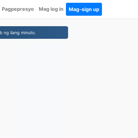
Pagpepresyo
Mag log in
Mag-sign up
b ng ilang minuto.