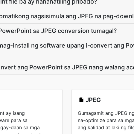
t file ba ay nananatiling pribado?
tomatikong nagsisimula ang JPEG na pag-down
 PowerPoint sa JPEG conversion tumagal?
mag-install ng software upang i-convert ang P
onvert ang PowerPoint sa JPEG nang walang ac
JPEG
nt ay isang
Gumagamit ang JPEG ng
are para sa
na-optimize para sa mga 
igay-daan sa mga
ang kalidad at laki ng fil