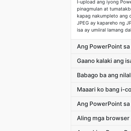
I-upload ang iyong Power
pinagmulan at tumatakb
kapag nakumpleto ang co
JPEG ay kapareho ng JPG 
isa ay umiiral lamang da
Ang PowerPoint sa 
Gaano kalaki ang i
Babago ba ang nila
Maaari ko bang i-c
Ang PowerPoint sa 
Aling mga browser