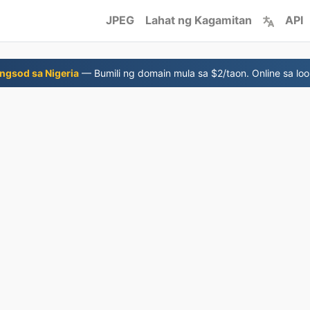
JPEG
Lahat ng Kagamitan
API
ngsod sa Nigeria
— Bumili ng domain mula sa $2/taon. Online sa loo