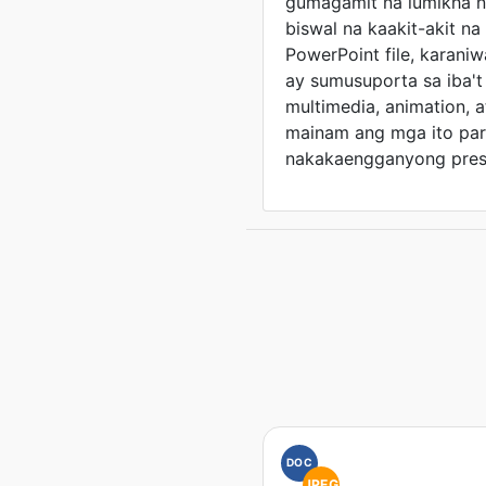
gumagamit na lumikha 
biswal na kaakit-akit n
PowerPoint file, karani
ay sumusuporta sa iba't
multimedia, animation, a
mainam ang mga ito pa
nakakaengganyong pres
DOC
JPEG