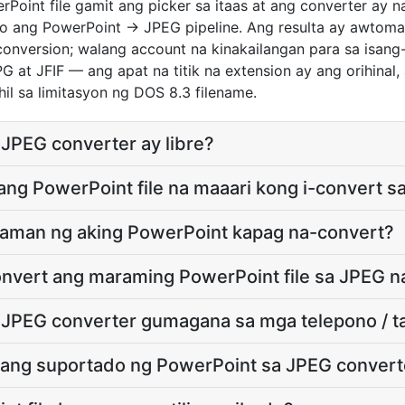
Point file gamit ang picker sa itaas at ang converter ay na
o ang PowerPoint → JPEG pipeline. Ang resulta ay awtom
nversion; walang account na kinakailangan para sa isang-
at JFIF — ang apat na titik na extension ay ang orihinal, a
hil sa limitasyon ng DOS 8.3 filename.
JPEG converter ay libre?
sang PowerPoint file na maaari kong i-convert 
laman ng aking PowerPoint kapag na-convert?
onvert ang maraming PowerPoint file sa JPEG 
JPEG converter gumagana sa mga telepono / t
 ang suportado ng PowerPoint sa JPEG convert