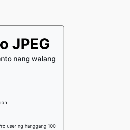
to JPEG
nto nang walang
sion
Pro user ng hanggang 100