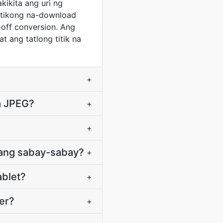
kikita ang uri ng
atikong na-download
off conversion. Ang
t ang tatlong titik na
+
sa JPEG?
+
+
nang sabay-sabay?
+
ablet?
+
er?
+