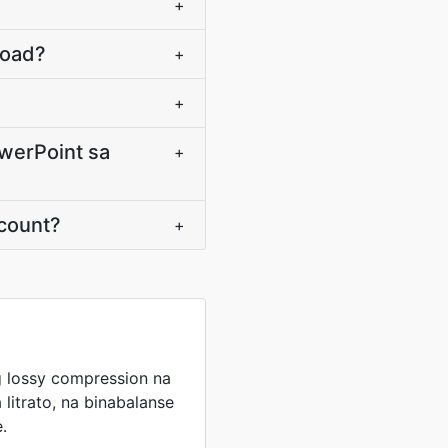
+
load?
+
+
owerPoint sa
+
count?
+
 lossy compression na
litrato, na binabalanse
e.