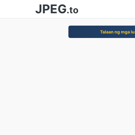
JPEG
.to
Talaan ng mga lu