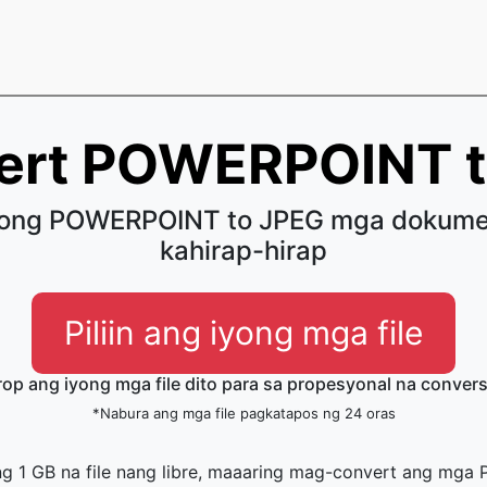
ert POWERPOINT 
Iyong POWERPOINT to JPEG mga dokume
kahirap-hirap
Piliin ang iyong mga file
rop ang iyong mga file dito para sa propesyonal na conver
*Nabura ang mga file pagkatapos ng 24 oras
 1 GB na file nang libre, maaaring mag-convert ang mga 