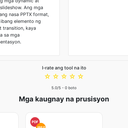
ng mga dynamic at
a slideshow. Ang mga
wang nasa PPTX format,
 ibang elemento ng
t transition, kaya
ra sa mga
entasyon.
I-rate ang tool na ito
☆
☆
☆
☆
☆
5.0
/5 -
0
boto
Mga kaugnay na prusisyon
PDF
JPEG