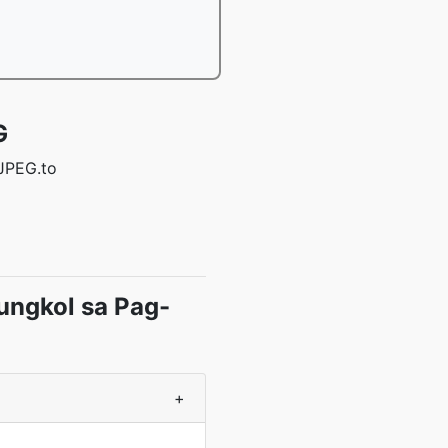
G
 JPEG.to
ngkol sa Pag-
+