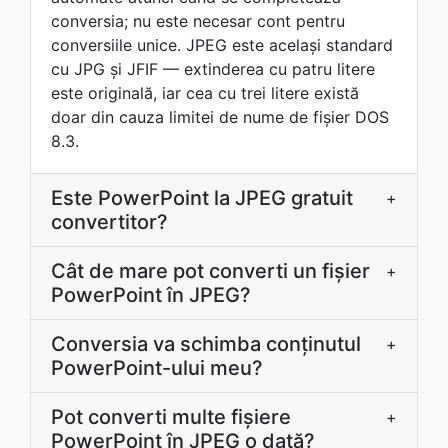
conversia; nu este necesar cont pentru
conversiile unice. JPEG este acelaşi standard
cu JPG şi JFIF — extinderea cu patru litere
este originală, iar cea cu trei litere există
doar din cauza limitei de nume de fișier DOS
8.3.
Este PowerPoint la JPEG gratuit
+
convertitor?
Cât de mare pot converti un fișier
+
PowerPoint în JPEG?
Conversia va schimba conținutul
+
PowerPoint-ului meu?
Pot converti multe fișiere
+
PowerPoint în JPEG o dată?