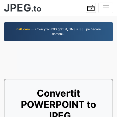
JPEG
.to
ns6.com
— Privacy WHOIS gratuit, DNS și SSL pe fiecare
domeniu.
Convertit
POWERPOINT to
JPEG