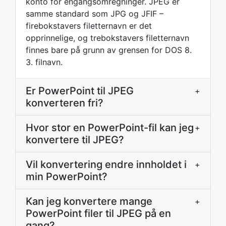
konto for engangsomregninger. JPEG er
samme standard som JPG og JFIF –
firebokstavers filetternavn er det
opprinnelige, og trebokstavers filetternavn
finnes bare på grunn av grensen for DOS 8.
3. filnavn.
Er PowerPoint til JPEG
+
konverteren fri?
Hvor stor en PowerPoint-fil kan jeg
+
konvertere til JPEG?
Vil konvertering endre innholdet i
+
min PowerPoint?
Kan jeg konvertere mange
+
PowerPoint filer til JPEG på en
gang?