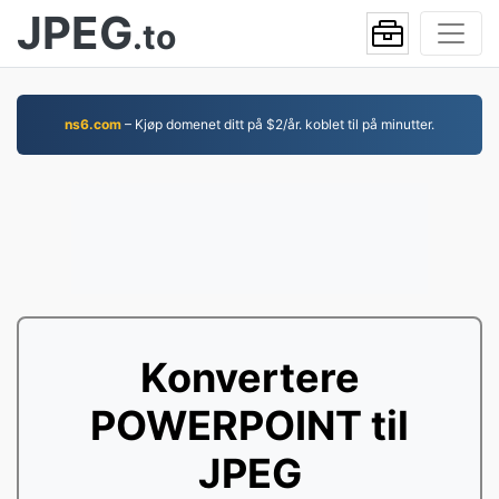
JPEG
.to
ns6.com
– Kjøp domenet ditt på $2/år. koblet til på minutter.
Konvertere
POWERPOINT til
JPEG