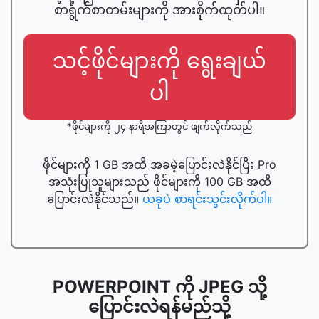
စာရွက်စာတမ်းများကို အားစိုက်ထုတ်ပါ။
သင့်ဖိုင်များကို ရွေးချယ်
ပါ
*ဖိုင်များကို ၂၄ နာရီအကြာတွင် ဖျက်လိုက်သည်
ဖိုင်များကို 1 GB အထိ အခမဲ့ပြောင်းလဲနိုင်ပြီး Pro
အသုံးပြုသူများသည် ဖိုင်များကို 100 GB အထိ
ပြောင်းလဲနိုင်သည်။
ယခုပဲ စာရင်းသွင်းလိုက်ပါ။
POWERPOINT ကို JPEG သို့
ပြောင်းလဲရန်မည်သို့