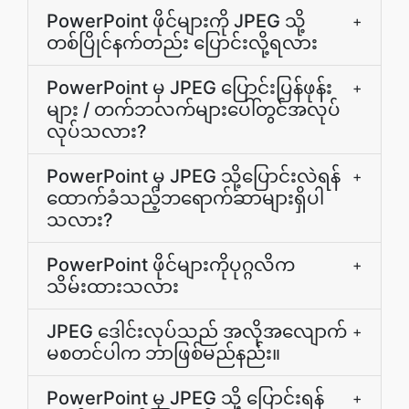
PowerPoint ဖိုင်များကို JPEG သို့
+
တစ်ပြိုင်နက်တည်း ပြောင်းလို့ရလား
PowerPoint မှ JPEG ပြောင်းပြန်ဖုန်း
+
များ / တက်ဘလက်များပေါ်တွင်အလုပ်
လုပ်သလား?
PowerPoint မှ JPEG သို့ပြောင်းလဲရန်
+
ထောက်ခံသည့်ဘရောက်ဆာများရှိပါ
သလား?
PowerPoint ဖိုင်များကိုပုဂ္ဂလိက
+
သိမ်းထားသလား
JPEG ဒေါင်းလုပ်သည် အလိုအလျောက်
+
မစတင်ပါက ဘာဖြစ်မည်နည်း။
PowerPoint မှ JPEG သို့ ပြောင်းရန်
+