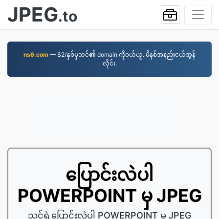
JPEG
.to
ns6.com
— $2/နှစ်မှသင်၏ domain ကိုဝယ်ယူ. မိနစ်အနည်းငယ်အွန်
လိုင်း.
ပြောင်းလဲပါ
POWERPOINT မှ JPEG
သင့်ရဲ့ပြောင်းလဲပါ POWERPOINT မှ JPEG