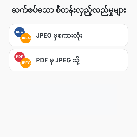
ဆက်စပ်သော စီတန်းလှည့်လည်မှုများ
DOC
JPEG မှစကားလုံး
JPEG
PDF
PDF မှ JPEG သို့
JPEG