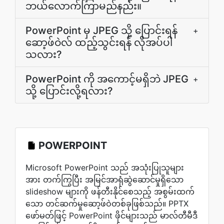
ဘယ်လောက်ကြာမည်နည်း။
PowerPoint မှ JPEG သို့ ပြောင်းရန်
+
ဆော့ဖ်ဝဲလ် ထည့်သွင်းရန် လိုအပ်ပါ
သလား?
PowerPoint ကို အကောင့်မရှိဘဲ JPEG
+
သို့ ပြောင်းလို့ရလား?
POWERPOINT
Microsoft PowerPoint သည် အသုံးပြုသူများ
အား တက်ကြွပြီး အမြင်အာရုံဆွဲဆောင်မှုရှိသော
slideshow များကို ဖန်တီးနိုင်စေသည့် အစွမ်းထက်
သော တင်ဆက်မှုဆော့ဖ်ဝဲတစ်ခုဖြစ်သည်။ PPTX
ဖော်မတ်ဖြင့် PowerPoint ဖိုင်များသည် မာလ်တီမီဒီ