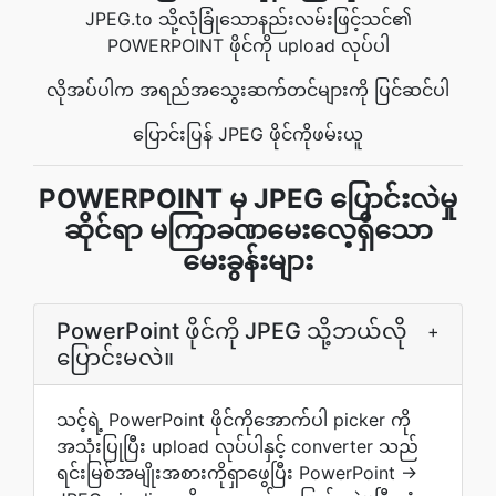
JPEG.to သို့လုံခြုံသောနည်းလမ်းဖြင့်သင်၏
POWERPOINT ဖိုင်ကို upload လုပ်ပါ
လိုအပ်ပါက အရည်အသွေးဆက်တင်များကို ပြင်ဆင်ပါ
ပြောင်းပြန် JPEG ဖိုင်ကိုဖမ်းယူ
POWERPOINT မှ JPEG ပြောင်းလဲမှု
ဆိုင်ရာ မကြာခဏမေးလေ့ရှိသော
မေးခွန်းများ
PowerPoint ဖိုင်ကို JPEG သို့ဘယ်လို
+
ပြောင်းမလဲ။
သင့်ရဲ့ PowerPoint ဖိုင်ကိုအောက်ပါ picker ကို
အသုံးပြုပြီး upload လုပ်ပါနှင့် converter သည်
ရင်းမြစ်အမျိုးအစားကိုရှာဖွေပြီး PowerPoint →