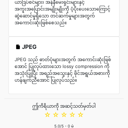
ယာဒြပ်စင်များ၊ အန်နီမေးရှင်းများနှင့်
အကူးအပြောင်းအမျိုးမျိုးကို ပံ့ပိုးပေးသောကြောင့်
ဆွဲဆောင်မှုရှိသော တင်ဆက်မှုများအတွက်
အကောင်းဆုံးဖြစ်စေသည်။
JPEG
JPEG သည် ဓာတ်ပုံများအတွက် အကောင်းဆုံးဖြစ်
အောင် ပြုလုပ်ထားသော lossy compression ကို
အသုံးပြုပြီး အရည်အသွေးနှင့် ဖိုင်အရွယ်အစားကို
ဟန်ချက်ညီအောင် ပြုလုပ်သည်။
ဤကိရိယာကို အဆင့်သတ်မှတ်ပါ
☆
☆
☆
☆
☆
5.0
/5 -
0
မဲ