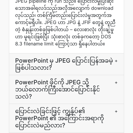
JPEG pipeline ကို run သည်။ ပြောင်းလဲမှုပြီးဆုံး
သောအခါရလဒ်သည်အလိုအလျောက် download
လုပ်သည်၊ တစ်ကြိမ်တည်းပြောင်းလဲမှုအတွက်အ
ကောင့်မရှိပါ။. JPEG ဟာ JPG နဲ့ JFIF တွေနဲ့ တူညီ
တဲ့ စံနှုန်းတစ်ခုဖြစ်ပါတယ် – လေးစာလုံး တိုးချဲ့မှု
ဟာ မူရင်းဖြစ်ပြီး သုံးစာလုံး တစ်ခုကတော့ DOS
8.3 filename limit ကြောင့်သာ ရှိနေပါတယ်။
PowerPoint မှ JPEG ပြောင်းပြန်အခမဲ့
+
ဖြစ်ပါသလား?
PowerPoint ဖိုင်ကို JPEG သို့
+
ဘယ်လောက်ကြီးအောင်ပြောင်းနိုင်
သလဲ?
ပြောင်းလဲခြင်းဖြင့် ကျွန်ုပ်၏
+
PowerPoint ၏ အကြောင်းအရာကို
ပြောင်းလဲမည်လား?