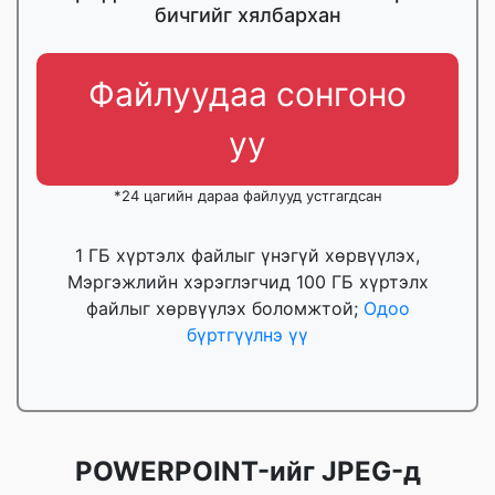
бичгийг хялбархан
Файлуудаа сонгоно
уу
*24 цагийн дараа файлууд устгагдсан
1 ГБ хүртэлх файлыг үнэгүй хөрвүүлэх,
Мэргэжлийн хэрэглэгчид 100 ГБ хүртэлх
файлыг хөрвүүлэх боломжтой;
Одоо
бүртгүүлнэ үү
POWERPOINT-ийг JPEG-д