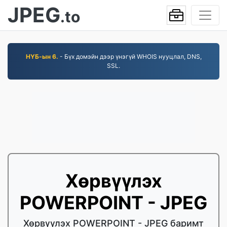
JPEG
.to
НҮБ-ын 6.
- Бүх домэйн дээр үнэгүй WHOIS нууцлал, DNS,
SSL.
Хөрвүүлэх
POWERPOINT - JPEG
Хөрвүүлэх POWERPOINT - JPEG баримт