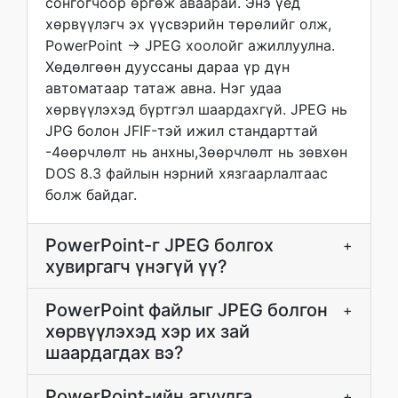
сонгогчоор өргөж аваарай. Энэ үед
хөрвүүлэгч эх үүсвэрийн төрөлийг олж,
PowerPoint → JPEG хоолойг ажиллуулна.
Хөдөлгөөн дууссаны дараа үр дүн
автоматаар татаж авна. Нэг удаа
хөрвүүлэхэд бүртгэл шаардахгүй. JPEG нь
JPG болон JFIF-тэй ижил стандарттай
-4өөрчлөлт нь анхны,3өөрчлөлт нь зөвхөн
DOS 8.3 файлын нэрний хязгаарлалтаас
болж байдаг.
PowerPoint-г JPEG болгох
+
хувиргагч үнэгүй үү?
PowerPoint файлыг JPEG болгон
+
хөрвүүлэхэд хэр их зай
шаардагдах вэ?
PowerPoint-ийн агуулга
+