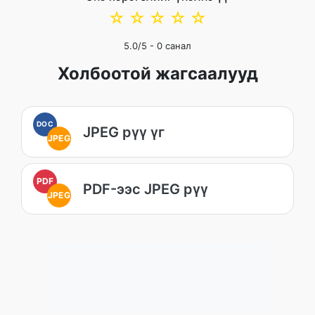
☆
☆
☆
☆
☆
5.0
/5 -
0
санал
Холбоотой жагсаалууд
DOC
JPEG рүү үг
JPEG
PDF
PDF-ээс JPEG рүү
JPEG