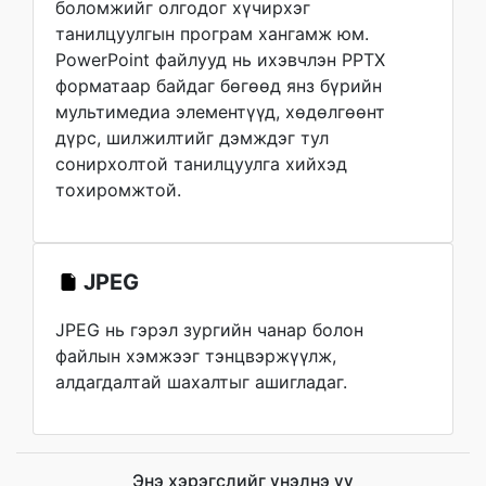
боломжийг олгодог хүчирхэг
танилцуулгын програм хангамж юм.
PowerPoint файлууд нь ихэвчлэн PPTX
форматаар байдаг бөгөөд янз бүрийн
мультимедиа элементүүд, хөдөлгөөнт
дүрс, шилжилтийг дэмждэг тул
сонирхолтой танилцуулга хийхэд
тохиромжтой.
JPEG
JPEG нь гэрэл зургийн чанар болон
файлын хэмжээг тэнцвэржүүлж,
алдагдалтай шахалтыг ашигладаг.
Энэ хэрэгслийг үнэлнэ үү