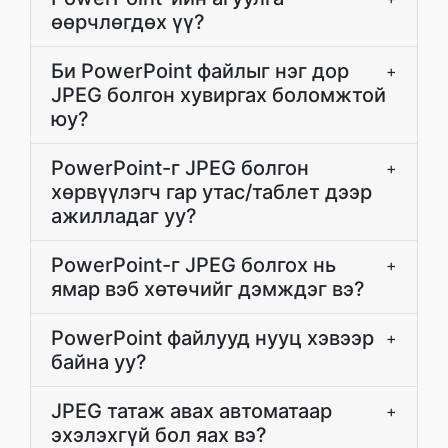
өөрчлөгдөх үү?
Би PowerPoint файлыг нэг дор
+
JPEG болгон хувиргах боломжтой
юу?
PowerPoint-г JPEG болгон
+
хөрвүүлэгч гар утас/таблет дээр
ажилладаг уу?
PowerPoint-г JPEG болгох нь
+
ямар вэб хөтөчийг дэмждэг вэ?
PowerPoint файлууд нууц хэвээр
+
байна уу?
JPEG татаж авах автоматаар
+
эхэлэхгүй бол яах вэ?