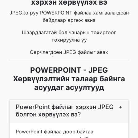
хэрхэн хөрвүүлэх вэ
JPEG.to руу POWERPOINT файлаа хамгаалагдсан
байдлаар өргөж авна
Шаардлагатай бол чанарын тохиргоог
тохируулна уу
Өөрчлөгдсөн JPEG файлыг авах
POWERPOINT - JPEG
Хөрвүүлэлтийн талаар байнга
асуудаг асуултууд
PowerPoint файлыг хэрхэн JPEG
+
болгон хөрвүүлэх вэ?
PowerPoint файлаа доор байгаа