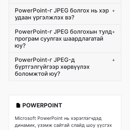
PowerPoint-г JPEG болгох нь хэр
+
удаан үргэлжлэх вэ?
PowerPoint-г JPEG болгохын тулд
+
програм суулгах шаардлагатай
юу?
PowerPoint-г JPEG-д
+
бүртгэлгүйгээр хөрвүүлэх
боломжтой юу?
POWERPOINT
Microsoft PowerPoint нь хэрэглэгчдэд
динамик, үзэмж сайтай слайд шоу үүсгэх