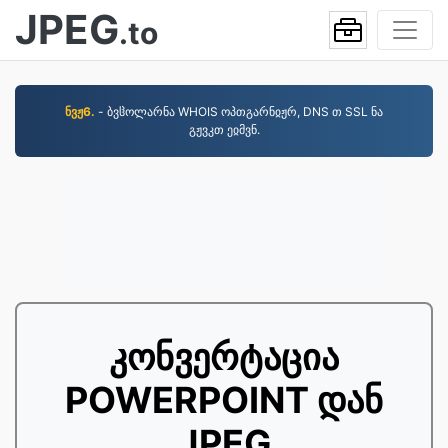
JPEG
.to
ნვჟ6.
- ბვჱოლარნა WHOIS ოპთგარნჲჟრ, DNS თ SSL ნა
გჟვკთ ეჲმვნ.
კონვერტაცია
POWERPOINT დან
JPEG