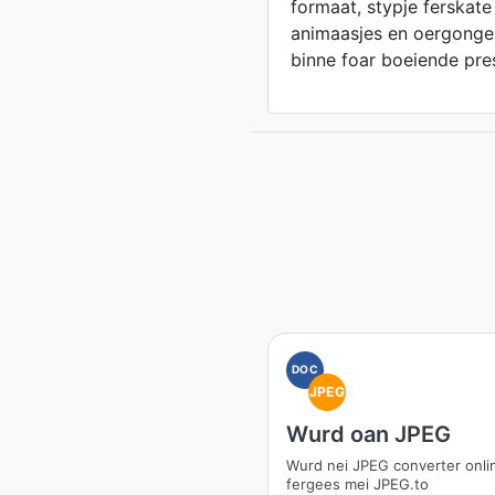
formaat, stypje ferskate
animaasjes en oergongen
binne foar boeiende pres
DOC
JPEG
Wurd oan JPEG
Wurd nei JPEG converter onli
fergees mei JPEG.to