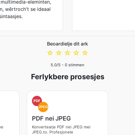
 multimedia-eleminten,
, wêrtroch't se ideaal
intaasjes.
Beoardielje dit ark
☆
☆
☆
☆
☆
5.0
/5 -
0
stimmen
Ferlykbere prosesjes
PDF
JPEG
PDF nei JPEG
ne
Konvertearje PDF nei JPEG mei
JPEG.to. Profesjonele