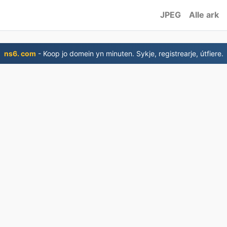
JPEG
Alle ark
ns6. com
- Koop jo domein yn minuten. Sykje, registrearje, útfiere.