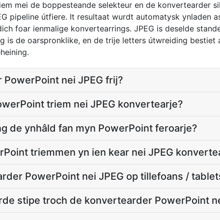
iem mei de boppesteande selekteur en de konvertearder si
 pipeline útfiere. It resultaat wurdt automatysk ynladen a
edich foar ienmalige konvertearrings. JPEG is deselde stan
g is de oarspronklike, en de trije letters útwreiding bestiet
heining.
 PowerPoint nei JPEG frij?
PowerPoint triem nei JPEG konvertearje?
ing de ynhâld fan myn PowerPoint feroarje?
erPoint triemmen yn ien kear nei JPEG konverte
der PowerPoint nei JPEG op tillefoans / tablet
de stipe troch de konvertearder PowerPoint n