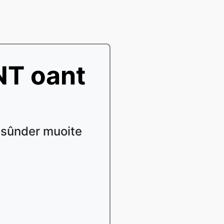
NT oant
sûnder muoite