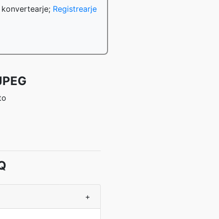
 konvertearje;
Registrearje
 JPEG
to
Q
+