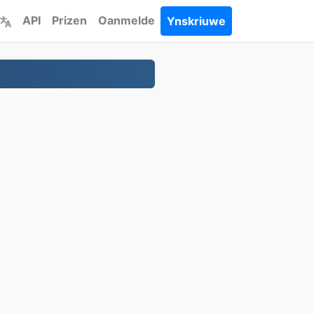
API
Prizen
Oanmelde
Ynskriuwe