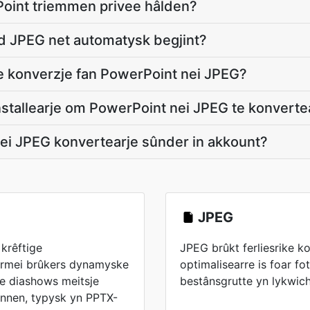
int triemmen privee hâlden?
d JPEG net automatysk begjint?
e konverzje fan PowerPoint nei JPEG?
nstallearje om PowerPoint nei JPEG te konverte
nei JPEG konvertearje sûnder in akkount?
JPEG
krêftige
JPEG brûkt ferliesrike k
êrmei brûkers dynamyske
optimalisearre is foar fot
e diashows meitsje
bestânsgrutte yn lykwic
annen, typysk yn PPTX-