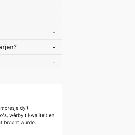
+
+
+
arjen?
+
+
ompresje dy't
o's, wêrby't kwaliteit en
ht brocht wurde.