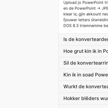
Upload jo PowerPoint tr
en de PowerPoint → JPEG
klear is; gjin akkount n
fjouwer letters útwreidin
DOS 8.3 triemnamme be
Is de konvertearder
Hoe grut kin ik in 
Sil de konvertearr
Kin ik in soad Pow
Wurkt de konvertear
Hokker blêders wur