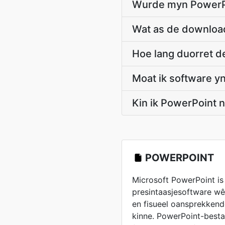
Wurde myn PowerPo
Wat as de downloa
Hoe lang duorret d
Moat ik software y
Kin ik PowerPoint 
POWERPOINT
Microsoft PowerPoint is 
presintaasjesoftware w
en fisueel oansprekkend
kinne. PowerPoint-best