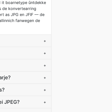
l it boarnetype ûntdekke
s de konvertearring
dert as JPG en JFIF — de
 allinnich fanwegen de
+
+
+
arje?
+
s?
+
ei JPEG?
+