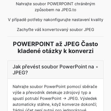
Nahrajte soubor POWERPOINT chráněným
způsobem na JPEG.to
V případě potřeby nakonfigurujte nastavení kvality
Zachyťte váš konvertovaný soubor JPEG
POWERPOINT až JPEG Často
kladené otázky k konverzi
Jak převést soubor PowerPoint na
+
JPEG?
Nahrajte soubor PowerPoint pomocí sběrače
výše a převodník detekuje zdrojový typ a
spustí potrubí PowerPoint → JPEG. Výsledek
automaticky stáhne, když konverze dokončí;
žádný účet není nutný pro jednorázové