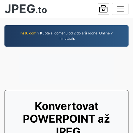
JPEG
.to
ns6. com
? Kupte si doménu od 2 dolarů ročně. Online v
minutách.
Konvertovat
POWERPOINT až
JPEG