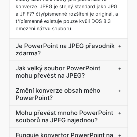
konverze. JPEG je stejný standard jako JPG
a JFIF?? čtyřpísmenné rozšíření je originál, a
třípísmenné existuje pouze kvůli DOS 8.3
omezení názvu souboru.
Je PowerPoint na JPEG převodník
+
zdarma?
Jak velký soubor PowerPoint
+
mohu převést na JPEG?
Změní konverze obsah mého
+
PowerPoint?
Mohu převést mnoho PowerPoint
+
souborů na JPEG najednou?
Funguje konvertor PowerPoint na
+