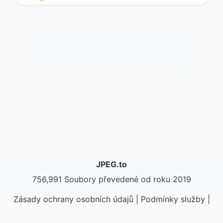
JPEG.to
756,991 Soubory převedené od roku 2019
Zásady ochrany osobních údajů
|
Podmínky služby
|
O nás
|
Kontaktujte nás
|
API
|
Vzorky
|
Nainstalovat