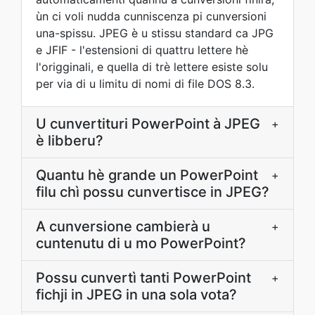
ùn ci voli nudda cunniscenza pi cunversioni
una-spissu. JPEG è u stissu standard ca JPG
e JFIF - l'estensioni di quattru lettere hè
l'origginali, e quella di trè lettere esiste solu
per via di u limitu di nomi di file DOS 8.3.
U cunvertituri PowerPoint à JPEG
+
è libberu?
Quantu hè grande un PowerPoint
+
filu chì possu cunvertisce in JPEG?
A cunversione cambierà u
+
cuntenutu di u mo PowerPoint?
Possu cunvertì tanti PowerPoint
+
fichji in JPEG in una sola vota?