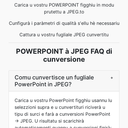
Carica u vostru POWERPOINT figghiu in modu
prutettu a JPEG.to
Cunfigurà i paràmetri di qualità s'ellu hè necessariu
Cattura u vostru fugliale JPEG cunvertitu
POWERPOINT à JPEG FAQ di
cunversione
Comu cunvertisce un fugliale
+
PowerPoint in JPEG?
Carica u vostru PowerPoint figghiu usannu lu
selezzioni supra e u cunvertituri riciverà u
tipu di surci e farà a cunversioni PowerPoint
→ JPEG. U risultatu si scarichirà
automaticamenti quannu a cunversioni finirà;