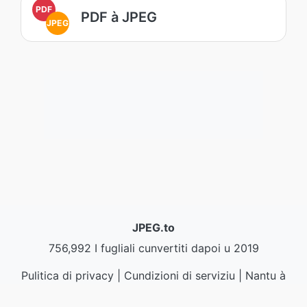
PDF
PDF à JPEG
JPEG
JPEG.to
756,992 I fugliali cunvertiti dapoi u 2019
Pulitica di privacy
|
Cundizioni di serviziu
|
Nantu à
noi
|
Cuntatta ci
|
API
|
Campioni
|
Installa l'app