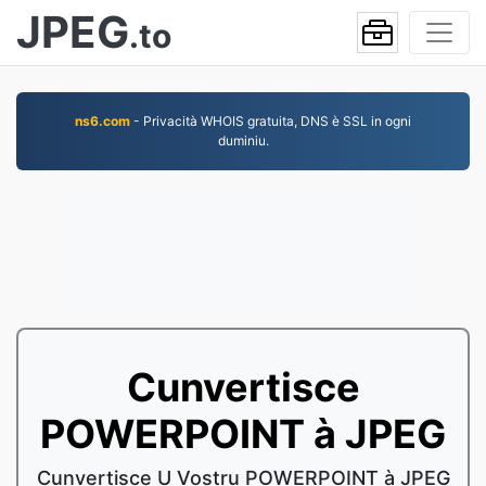
JPEG
.to
ns6.com
- Privacità WHOIS gratuita, DNS è SSL in ogni
duminiu.
Cunvertisce
POWERPOINT à JPEG
Cunvertisce U Vostru POWERPOINT à JPEG