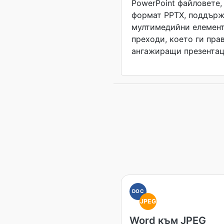
PowerPoint файловете,
формат PPTX, поддърж
мултимедийни елемент
преходи, което ги пра
ангажиращи презентац
DOC
JPEG
Word към JPEG