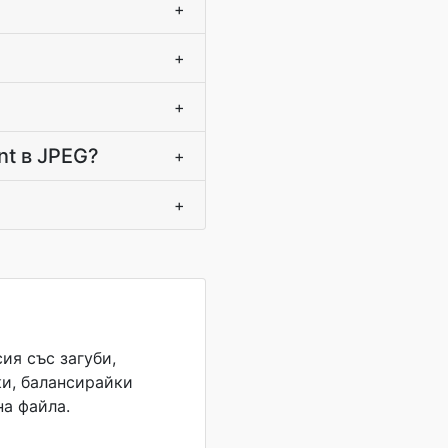
+
+
+
nt в JPEG?
+
+
ия със загуби,
и, балансирайки
на файла.