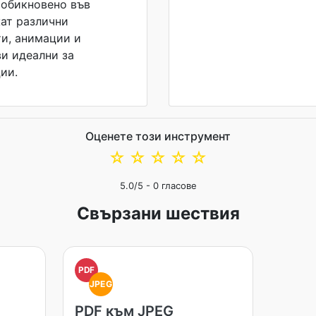
 обикновено във
ат различни
и, анимации и
ви идеални за
ии.
Оценете този инструмент
☆
☆
☆
☆
☆
5.0
/5 -
0
гласове
Свързани шествия
PDF
JPEG
PDF към JPEG