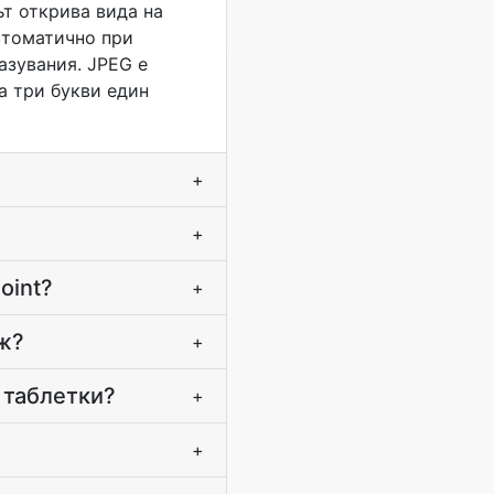
ът открива вида на
втоматично при
азувания. JPEG е
а три букви един
+
+
oint?
+
ъж?
+
 таблетки?
+
+