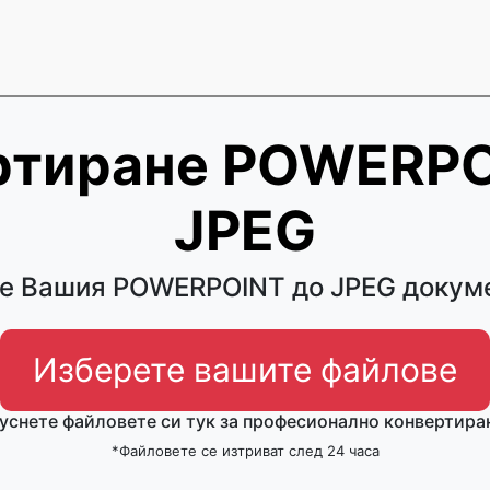
ртиране POWERPO
JPEG
е Вашия POWERPOINT до JPEG докуме
Изберете вашите файлове
уснете файловете си тук за професионално конвертира
*Файловете се изтриват след 24 часа