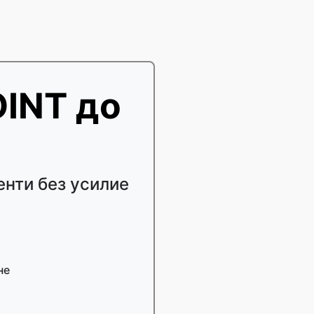
INT до
нти без усилие
не