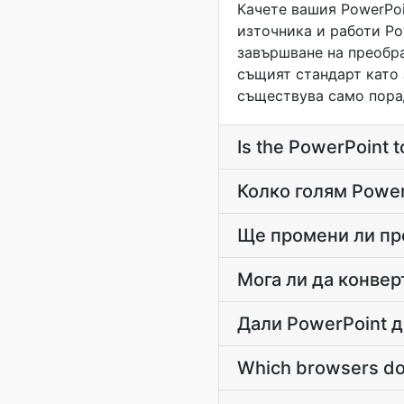
Качете вашия PowerPoi
източника и работи Po
завършване на преобра
същият стандарт като 
съществува само порад
Is the PowerPoint 
Колко голям Power
Ще промени ли пр
Мога ли да конвер
Дали PowerPoint д
Which browsers do