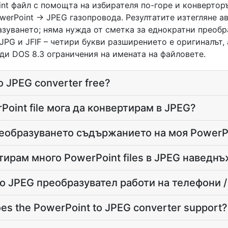
nt файл с помощта на избирателя по-горе и конвертор
werPoint → JPEG газопровода. Резултатите изтегляне а
зуването; няма нужда от сметка за еднократни преобр
JPG и JFIF – четири букви разширението е оригиналът, 
и DOS 8.3 ограничения на имената на файловете.
to JPEG converter free?
Point file мога да конвертирам в JPEG?
еобразуването съдържанието на моя PowerP
тирам много PowerPoint files в JPEG наведн
о JPEG преобразувател работи на телефони /
es the PowerPoint to JPEG converter support?