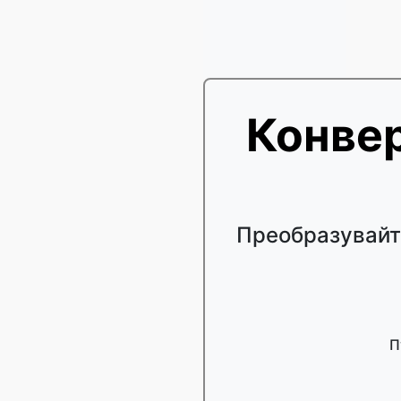
Конве
Преобразувайт
П