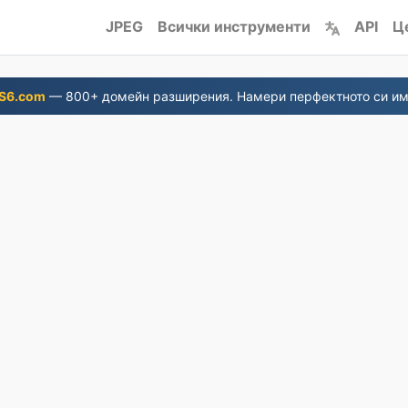
JPEG
Всички инструменти
API
Ц
S6.com
— 800+ домейн разширения. Намери перфектното си им