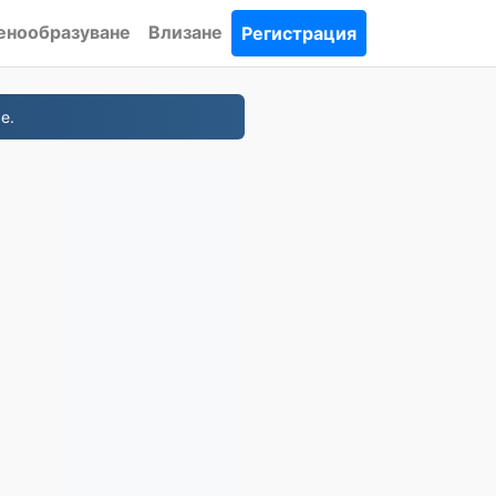
енообразуване
Влизане
Регистрация
е.