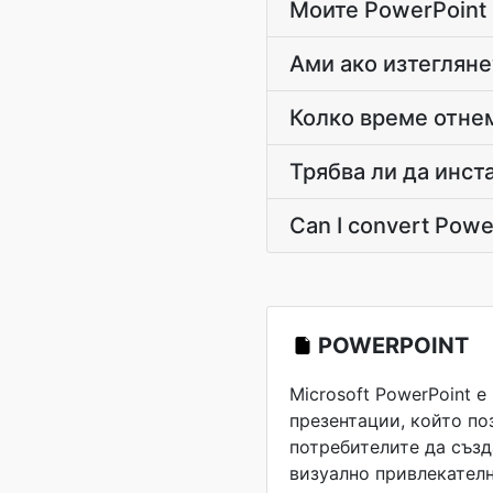
Моите PowerPoint 
Ами ако изтегляне
Колко време отне
Трябва ли да инст
Can I convert Powe
POWERPOINT
Microsoft PowerPoint 
презентации, който по
потребителите да съз
визуално привлекател