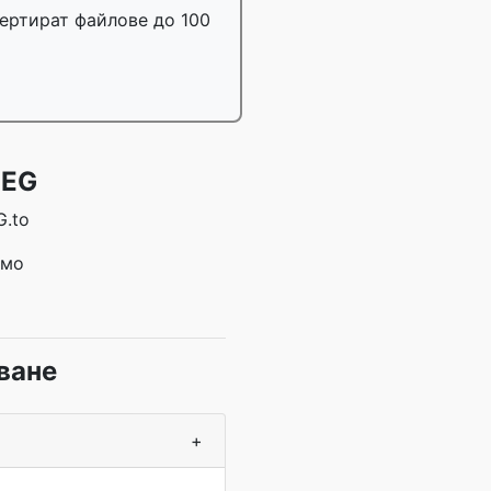
вертират файлове до 100
PEG
G.to
имо
ване
+