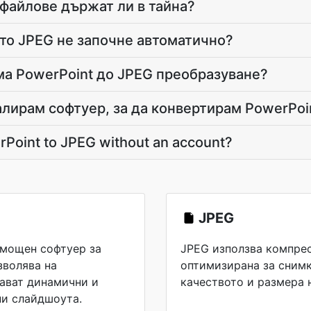
файлове държат ли в тайна?
то JPEG не започне автоматично?
ма PowerPoint до JPEG преобразуване?
алирам софтуер, за да конвертирам PowerPoi
rPoint to JPEG without an account?
JPEG
е мощен софтуер за
JPEG използва компрес
зволява на
оптимизирана за снимк
дават динамични и
качеството и размера 
ни слайдшоута.