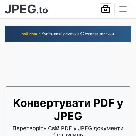
JPEG
.to
ns6.com
♫ Купіть ваші домени з $2/year за хвилини.
Конвертувати PDF у
JPEG
Перетворіть Свій PDF у JPEG документи
без зусиль