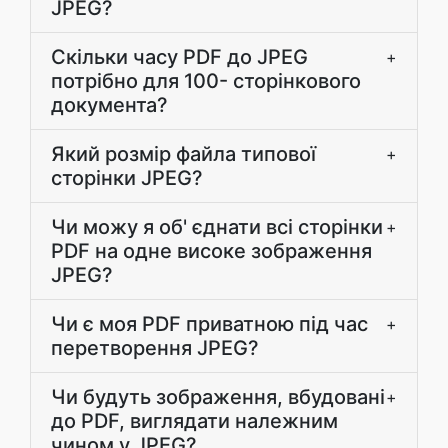
JPEG?
Скільки часу PDF до JPEG
+
потрібно для 100- сторінкового
документа?
Який розмір файла типової
+
сторінки JPEG?
Чи можу я об' єднати всі сторінки
+
PDF на одне високе зображення
JPEG?
Чи є моя PDF приватною під час
+
перетворення JPEG?
Чи будуть зображення, вбудовані
+
до PDF, виглядати належним
чином у JPEG?