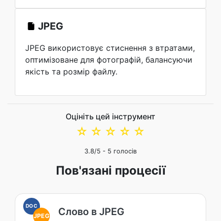
JPEG
JPEG використовує стиснення з втратами,
оптимізоване для фотографій, балансуючи
якість та розмір файлу.
Оцініть цей інструмент
☆
☆
☆
☆
☆
3.8
/5 -
5
голосів
Пов'язані процесії
DOC
Слово в JPEG
JPEG