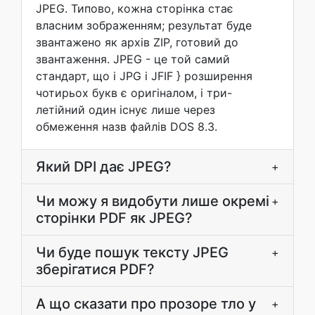
JPEG. Типово, кожна сторінка стає
власним зображенням; результат буде
звантажено як архів ZIP, готовий до
звантаження. JPEG - це той самий
стандарт, що і JPG і JFIF } розширення
чотирьох букв є оригіналом, і три-
летійний один існує лише через
обмеження назв файлів DOS 8.3.
Який DPI дає JPEG?
+
Чи можу я видобути лише окремі
+
сторінки PDF як JPEG?
Чи буде пошук тексту JPEG
+
зберігатися PDF?
А що сказати про прозоре тло у
+