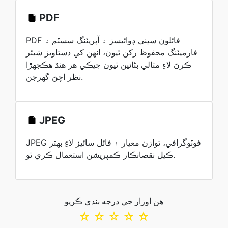
PDF
PDF فائلون سڀني ڊوائيسز ۽ آپريٽنگ سسٽم ۾
فارميٽنگ محفوظ رکن ٿيون، انهن کي دستاويز شيئر
ڪرڻ لاءِ مثالي بڻائين ٿيون جيڪي هر هنڌ هڪجهڙا
نظر اچڻ گهرجن.
JPEG
JPEG فوٽوگرافي، توازن معيار ۽ فائل سائيز لاءِ بهتر
ڪيل نقصانڪار ڪمپريشن استعمال ڪري ٿو.
هن اوزار جي درجه بندي ڪريو
☆
☆
☆
☆
☆