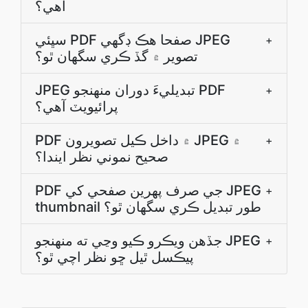
آهي؟
سڀئي PDF صفحا ھڪ ڊگھي JPEG
+
تصوير ۾ گڏ ڪري سگهان ٿو؟
JPEG تبديليءَ دوران منھنجو PDF
+
پرائيويٽ آھي؟
PDF ۾ داخل ڪيل تصويرون JPEG ۾
+
صحيح نموني نظر ايندا؟
PDF جي صرف پهرين صفحي کي JPEG
+
thumbnail طور تبديل ڪري سگهان ٿو؟
جڏهن ويڪرو ڪيو وڃي ته منھنجو JPEG
+
پيڪسل ٿيل ڇو نظر اچي ٿو؟