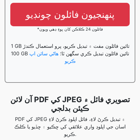
پنھنجيون فائلون چونڊيو
*فائلون 24 ڪلاڪن کان پوءِ ڊهي ويون
1 GB تائين فائلون مفت ۾ تبديل ڪريو، پرو استعمال ڪندڙ
100 GB تائين فائلون تبديل ڪري سگهن ٿا؛
هاڻي سائن اپ
ڪريو
آن لائن PDF کي JPEG تصويري فائل ۾
ڪيئن بدلجي
PDF کي JPEG ۾ تبديل ڪرڻ لاءِ، فائل اپلوڊ ڪرڻ لاءِ
اسان جي اپلوڊ واري علائقي کي ڇڪيو ۽ ڇڏيو يا ڪلڪ
ڪريو.