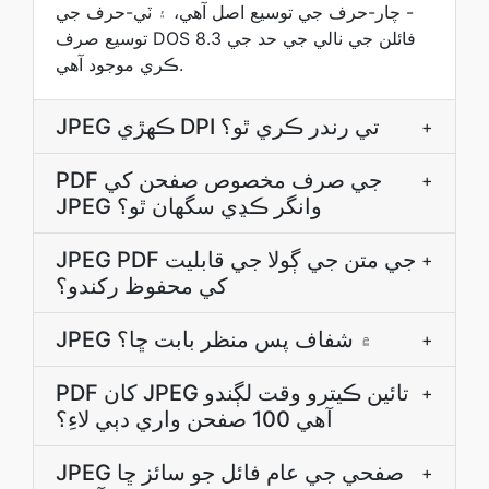
- چار-حرف جي توسيع اصل آهي، ۽ ٽي-حرف جي
توسيع صرف DOS 8.3 فائلن جي نالي جي حد جي
ڪري موجود آهي.
JPEG ڪھڙي DPI تي رندر ڪري ٿو؟
+
PDF جي صرف مخصوص صفحن کي
+
JPEG وانگر ڪڍي سگهان ٿو؟
JPEG PDF جي متن جي ڳولا جي قابليت
+
کي محفوظ رکندو؟
JPEG ۾ شفاف پس منظر بابت ڇا؟
+
PDF کان JPEG تائين ڪيترو وقت لڳندو
+
آهي 100 صفحن واري دٻي لاءِ؟
JPEG صفحي جي عام فائل جو سائز ڇا
+