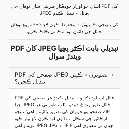
اسان جو اوزار خودڪار طريقي سان توهان جي PDF کي
JPEG فائل ۾ تبديل ڪندو.
پوءِ توهان JPEG کي پنهنجي ڪمپيوٽر ۾ محفوظ ڪرڻ لاءِ
فائل جي ڊائون لوڊ لنڪ تي ڪلڪ ڪريو.
PDF کان JPEG تبديلي بابت اڪثر پڇيا
ويندڙ سوال
PDF صفحن کي JPEG تصويرن ۾ ڪيئن
+
تبديل ڪجي؟
PDF فائل اپ لوڊ ڪريو ۽ تبديل ڪندڙ هر صفحي کي
جدا JPEG فائل طور رنڊڪ ڏيندو. اڻلڀ طور تي هر
صفحو پنهنجو پاڻ کي تصوير بڻائيندو آهي؛ نتيجو ZIP
آرڪائيو جي شڪل ۾ ڊائون لوڊ ڪرڻ لاءِ تيار ڪيو
ويندو آهي. JPEG JPG ۽ JFIF جيان ئي معياري آهي