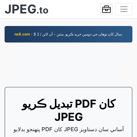
JPEG
.to
- $ 2 / سال کان توهان جي ڊومين خريد ڪريو. منٽن ۾ آن لائن.
ns6.com
تبديل ڪريو PDF کان
JPEG
پنهنجو بدلايو PDF کان JPEG آساني سان دستاويز