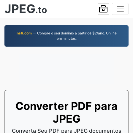
JPEG
.to
ns6.com
— Compre o seu domínio a partir de $2/ano. Online
em minutos.
Converter PDF para
JPEG
Converta Seu PDF para JPEG documentos